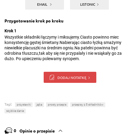
EMAIL
LISTONIC
Przygotowanie krok po kroku
Krok 1
Wszystkie składniki łączymy i miksujemy.Ciasto powinno miec
konsystencję gęstej śmietany.Nabierając ciasto łyżką smażymy
niewielkie placuszki na średnim ogniu.Na patelni powinna być
odrobina tłuszczu,tak aby się nie przypalały i nie wsiąkały go za
dużo. Po upieczeniu polewamy syropem.
DODAJ NOTATKĘ
Tagi:
przystawki
jajka
prosty przepis
przepisy z 5 składników
szybkie danie
0
Opinie o przepisie