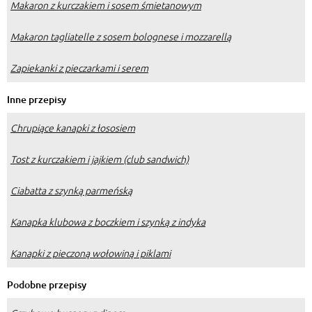
Makaron z kurczakiem i sosem śmietanowym
Makaron tagliatelle z sosem bolognese i mozzarellą
Zapiekanki z pieczarkami i serem
Inne przepisy
Chrupiące kanapki z łososiem
Tost z kurczakiem i jajkiem (club sandwich)
Ciabatta z szynką parmeńską
Kanapka klubowa z boczkiem i szynką z indyka
Kanapki z pieczoną wołowiną i piklami
Podobne przepisy