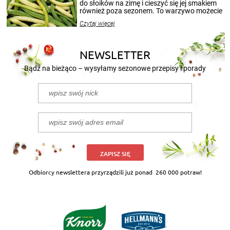
przetworów.
do słoików na zimę i cieszyć się jej smakiem
również poza sezonem. To warzywo możecie
wekować na wiele sposobów. Wykorzystajcie
Czytaj więcej
nasze propozycje!
NEWSLETTER
Bądź na bieżąco – wysyłamy sezonowe przepisy i porady
ZAPISZ SIĘ
Odbiorcy newslettera przyrządzili już ponad
260 000 potraw!