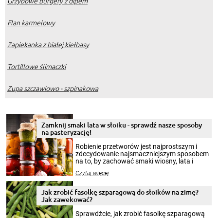
Grzybowe burgery z dipem
Flan karmelowy
Zapiekanka z białej kiełbasy
Tortillowe ślimaczki
Zupa szczawiowo - szpinakowa
Zamknij smaki lata w słoiku - sprawdź nasze sposoby
na pasteryzację!
Robienie przetworów jest najprostszym i
zdecydowanie najsmaczniejszym sposobem
na to, by zachować smaki wiosny, lata i
jesieni na dłużej. Można robić setki zdjęć
Czytaj więcej
krajobrazów, by cieszyć nimi oko w sezonie
zimowym, ale to smaczny posiłek pozwoli w
pełni poczuć atmosferę cieplejszych
Jak zrobić fasolkę szparagową do słoików na zimę?
miesięcy. Przygotowanie słoików ze
Jak zawekować?
smakowitą zawartością musi obejmować
patenty, które pozwolą zachować świeżość
Sprawdźcie, jak zrobić fasolkę szparagową