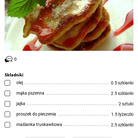
0
Składniki
olej
0.5 szklanki
mąka pszenna
2.5 szklanki
jajka
2 sztuki
proszek do pieczenia
1.5 łyżeczki
maślanka truskawkowa
2.5 szklanki