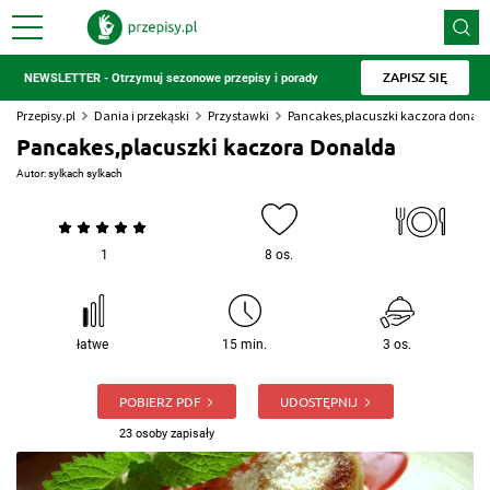
ZAPISZ SIĘ
NEWSLETTER - Otrzymuj sezonowe przepisy i porady
Przepisy.pl
Dania i przekąski
Przystawki
Pancakes,placuszki kaczora donal
Pancakes,placuszki kaczora Donalda
Autor:
sylkach sylkach
1
8 os.
łatwe
15 min.
3 os.
POBIERZ PDF
UDOSTĘPNIJ
23 osoby zapisały