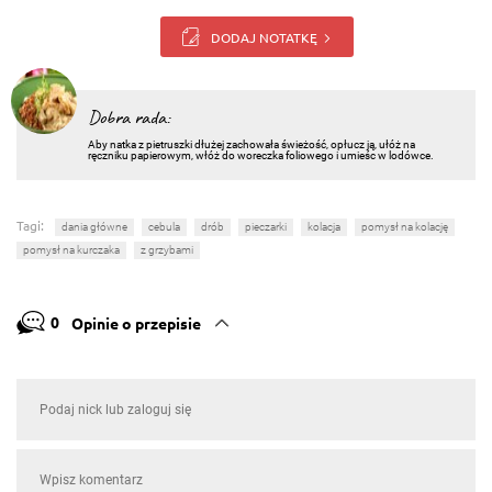
DODAJ NOTATKĘ
Dobra rada:
Aby natka z pietruszki dłużej zachowała świeżość, opłucz ją, ułóż na
ręczniku papierowym, włóż do woreczka foliowego i umieśc w lodówce.
Tagi:
dania główne
cebula
drób
pieczarki
kolacja
pomysł na kolację
pomysł na kurczaka
z grzybami
0
Opinie o przepisie