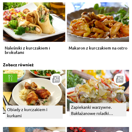
Naleśniki z kurczakiem i
Makaron z kurczakiem na ostro
brokułami
Zobacz również
Zapiekanki warzywne.
Obiady z kurczakiem i
Bakłażanowe roladki
kurkami
zapiekane w sosie
pomidorowym.