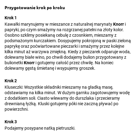
Przygotowanie krok po kroku
Krok 1
Kawałki marynujemy w mieszance z naturalnej marynaty
Knorr
i
papryki, po czym smażymy na rozgrzanej patelni na złoty kolor.
Osobno szklimy posiekaną cebulę z czosnkiem, mieszamy z
podsmażonym kurczakiem. Dosypujemy pokrojoną w paski zieloną
paprykę oraz poćwiartowane pieczarki i smażymy przez kolejne
kilka minut aż warzywa zmiękną. Kiedy z pieczarek odparuje woda,
dolewamy białe wino, po chwili dodajemy bulion przygotowany z
bulionetki
Knorr
i gotujemy całość przez chwilę. Na koniec
dolewamy gęstą śmietanę i wsypujemy groszek.
Krok 2
Kluseczki: Wszystkie składniki mieszamy na gładką masę,
odstawiamy na kilka minut. W dużym garnku zagotowujemy wodę
z dodatkiem soli. Ciasto wlewamy do durszlaka i przecieramy
drewnianą łyżką. Kluski gotujemy póki nie zaczną pływać po
powierzchni.
Krok 3
Podajemy posypane natką pietruszki.