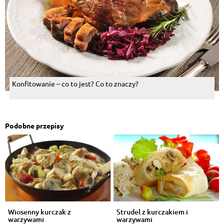
Konfitowanie – co to jest? Co to znaczy?
Podobne przepisy
Wiosenny kurczak z
Strudel z kurczakiem i
warzywami
warzywami