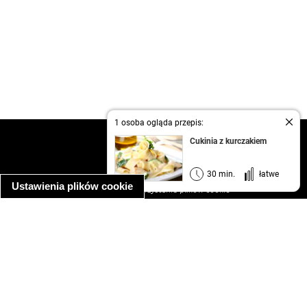
1 osoba ogląda przepis:
kontakt
Cukinia z kurczakiem
regulamin
informacja o prywatności
30 min.
łatwe
Ustawienia plików cookie
informacja o wykorzystaniu plików cookie
ułatwienia dostępu
Najpopularniejsze przepisy
spaghetti bolognese
makaron z kurczakiem w sosie śmietanowym
kanapka z indykiem