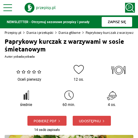
ZAPISZ SIĘ
NEWSLETTER - Otrzymuj sezonowe przepisy i porady
Przepisy.pl
Dania i przekąski
Dania główne
Paprykowy kurczak z warzywami
Paprykowy kurczak z warzywami w sosie
śmietanowym
Autor:
yobada yobada
Oceń pierwszy
12 os.
średnie
60 min.
4 os.
POBIERZ PDF
UDOSTĘPNIJ
14 osób zapisało