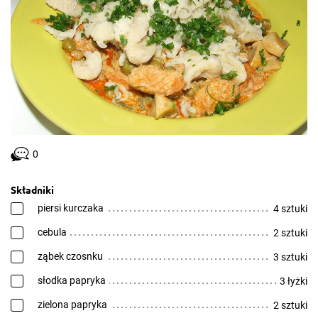
0
Składniki
piersi kurczaka
4 sztuki
cebula
2 sztuki
ząbek czosnku
3 sztuki
słodka papryka
3 łyżki
zielona papryka
2 sztuki