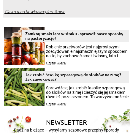
Ciasto marchewkowo-piernikowe
Zamknij smaki lata w słoiku - sprawdź nasze sposoby
na pasteryzację!
Robienie przetworów jest najprostszym i
zdecydowanie najsmaczniejszym sposobem
na to, by zachować smaki wiosny, lata i
jesieni na dłużej. Można robić setki zdjęć
Czytaj więcej
krajobrazów, by cieszyć nimi oko w sezonie
zimowym, ale to smaczny posiłek pozwoli w
pełni poczuć atmosferę cieplejszych
Jak zrobić fasolkę szparagową do słoików na zimę?
miesięcy. Przygotowanie słoików ze
Jak zawekować?
smakowitą zawartością musi obejmować
patenty, które pozwolą zachować świeżość
Sprawdźcie, jak zrobić fasolkę szparagową
przetworów.
do słoików na zimę i cieszyć się jej smakiem
również poza sezonem. To warzywo możecie
wekować na wiele sposobów. Wykorzystajcie
Czytaj więcej
nasze propozycje!
NEWSLETTER
Bądź na bieżąco – wysyłamy sezonowe przepisy i porady