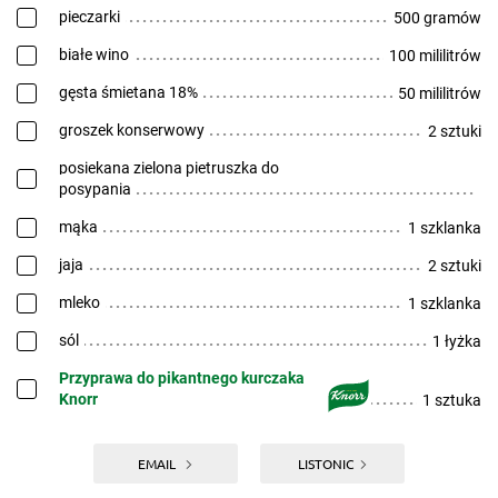
pieczarki
500 gramów
białe wino
100 mililitrów
gęsta śmietana 18%
50 mililitrów
groszek konserwowy
2 sztuki
posiekana zielona pietruszka do
posypania
mąka
1 szklanka
jaja
2 sztuki
mleko
1 szklanka
sól
1 łyżka
Przyprawa do pikantnego kurczaka
Knorr
1 sztuka
EMAIL
LISTONIC