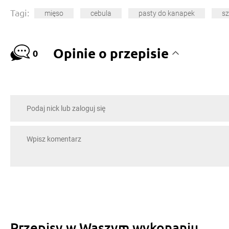
Tagi:
mięso
cebula
pasty do kanapek
sz
Opinie o przepisie
0
Przepisy w Waszym wykonaniu