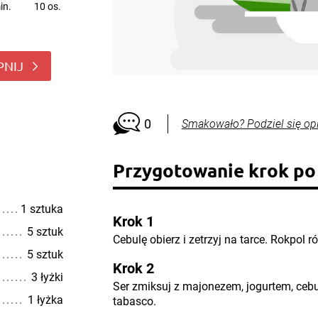
in.
10 os.
PNIJ
0
Smakowało? Podziel się op
Przygotowanie krok po
1 sztuka
Krok 1
5 sztuk
Cebulę obierz i zetrzyj na tarce. Rokpol r
5 sztuk
Krok 2
3 łyżki
Ser zmiksuj z majonezem, jogurtem, ceb
1 łyżka
tabasco.