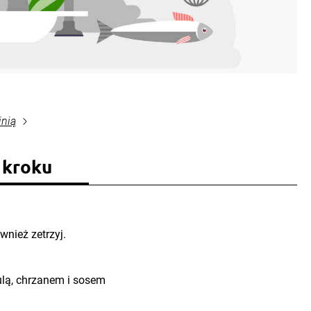
inią
 kroku
ównież zetrzyj.
ulą, chrzanem i sosem