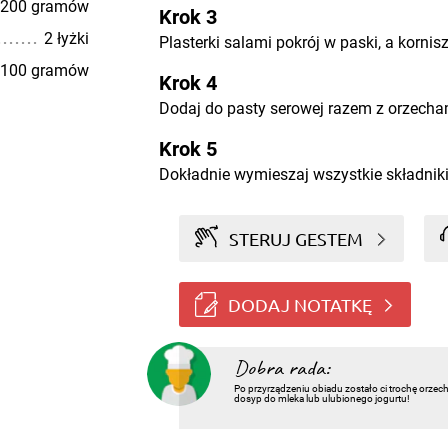
200 gramów
Krok 3
2 łyżki
Plasterki salami pokrój w paski, a kornis
100 gramów
Krok 4
Dodaj do pasty serowej razem z orzecha
Krok 5
Dokładnie wymieszaj wszystkie składniki
STERUJ GESTEM
DODAJ NOTATKĘ
Dobra rada:
Po przyrządzeniu obiadu zostało ci trochę orze
dosyp do mleka lub ulubionego jogurtu!