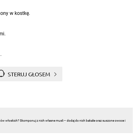
zony w kostkę.
mi.
.
STERUJ GŁOSEM
chów włoskich? Skomponuj z nich własne musli – dodaj do nich bakalie oraz suszone owoce i