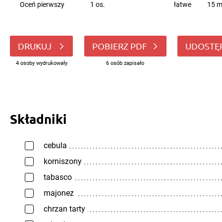
Oceń pierwszy
1 os.
łatwe
15 m
DRUKUJ
POBIERZ PDF
UDOSTĘ
4 osoby wydrukowały
6 osób zapisało
Składniki
cebula
korniszony
tabasco
majonez
chrzan tarty