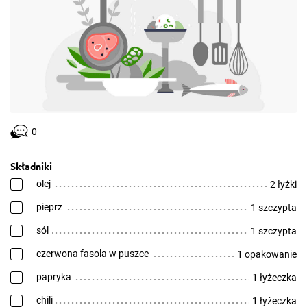
0
Składniki
olej
2 łyżki
pieprz
1 szczypta
sól
1 szczypta
czerwona fasola w puszce
1 opakowanie
papryka
1 łyżeczka
chili
1 łyżeczka