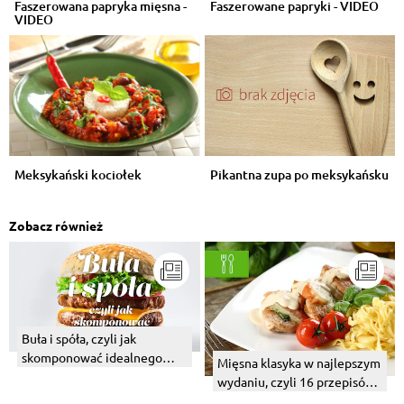
Faszerowana papryka mięsna -
Faszerowane papryki - VIDEO
VIDEO
Meksykański kociołek
Pikantna zupa po meksykańsku
Zobacz również
Buła i spóła, czyli jak
skomponować idealnego
Mięsna klasyka w najlepszym
burgera
wydaniu, czyli 16 przepisów
na wyborne mięso