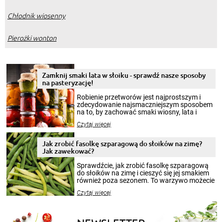
Chłodnik wiosenny
Pierożki wonton
Zamknij smaki lata w słoiku - sprawdź nasze sposoby
na pasteryzację!
Robienie przetworów jest najprostszym i
zdecydowanie najsmaczniejszym sposobem
na to, by zachować smaki wiosny, lata i
jesieni na dłużej. Można robić setki zdjęć
Czytaj więcej
krajobrazów, by cieszyć nimi oko w sezonie
zimowym, ale to smaczny posiłek pozwoli w
pełni poczuć atmosferę cieplejszych
Jak zrobić fasolkę szparagową do słoików na zimę?
miesięcy. Przygotowanie słoików ze
Jak zawekować?
smakowitą zawartością musi obejmować
patenty, które pozwolą zachować świeżość
Sprawdźcie, jak zrobić fasolkę szparagową
przetworów.
do słoików na zimę i cieszyć się jej smakiem
również poza sezonem. To warzywo możecie
wekować na wiele sposobów. Wykorzystajcie
Czytaj więcej
nasze propozycje!