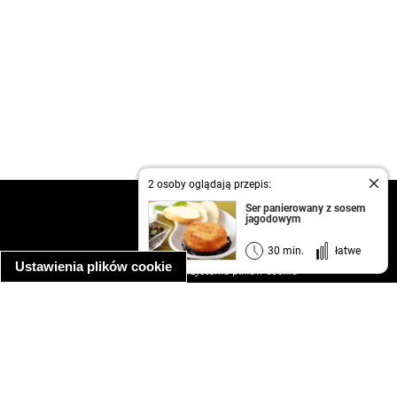
2 osoby oglądają przepis:
kontakt
Ser panierowany z sosem
jagodowym
regulamin
informacja o prywatności
30 min.
łatwe
Ustawienia plików cookie
informacja o wykorzystaniu plików cookie
ułatwienia dostępu
Najpopularniejsze przepisy
spaghetti bolognese
makaron z kurczakiem w sosie śmietanowym