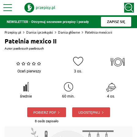
ZAPISZ SIĘ
NEWSLETTER - Otrzymuj sezonowe przepisy i porady
Przepisy.pl
Dania i przekąski
Dania główne
Patelnia mexico ii
Patelnia mexico II
Autor:
pasibrzuch pasibrzuch
Oceń pierwszy
3 os.
średnie
60 min.
4 os.
POBIERZ PDF
UDOSTĘPNIJ
8 osób zapisało