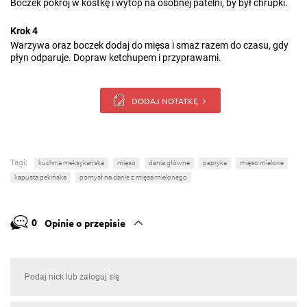
Boczek pokrój w kostkę i wytop na osobnej patelni, by był chrupki.
Krok 4
Warzywa oraz boczek dodaj do mięsa i smaż razem do czasu, gdy
płyn odparuje. Dopraw ketchupem i przyprawami.
DODAJ NOTATKĘ
Tagi:
kuchnia meksykańska
mięso
dania główne
papryka
mięso mielone
kapusta pekińska
pomysł na danie z mięsa mielonego
0
Opinie o przepisie