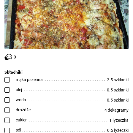
0
Składniki
mąka pszenna
2.5 szklanki
olej
0.5 szklanki
woda
0.5 szklanki
drożdże
4 dekagramy
cukier
1 łyżeczka
sól
0.5 łyżeczki