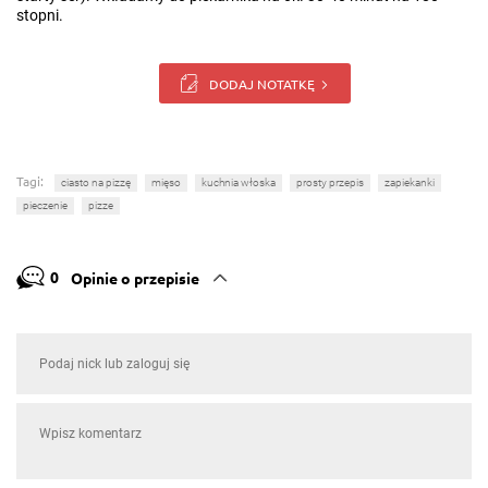
stopni.
DODAJ NOTATKĘ
Tagi:
ciasto na pizzę
mięso
kuchnia włoska
prosty przepis
zapiekanki
pieczenie
pizze
0
Opinie o przepisie