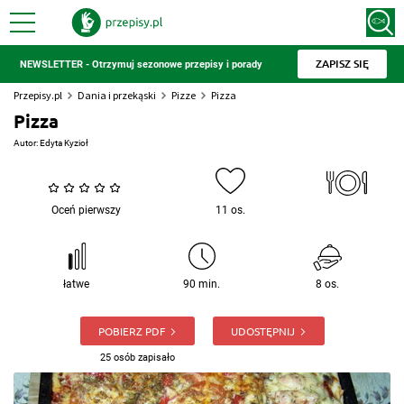
ZAPISZ SIĘ
NEWSLETTER - Otrzymuj sezonowe przepisy i porady
Przepisy.pl
Dania i przekąski
Pizze
Pizza
Pizza
Autor:
Edyta Kyzioł
Oceń pierwszy
11 os.
łatwe
90 min.
8 os.
POBIERZ PDF
UDOSTĘPNIJ
25 osób zapisało