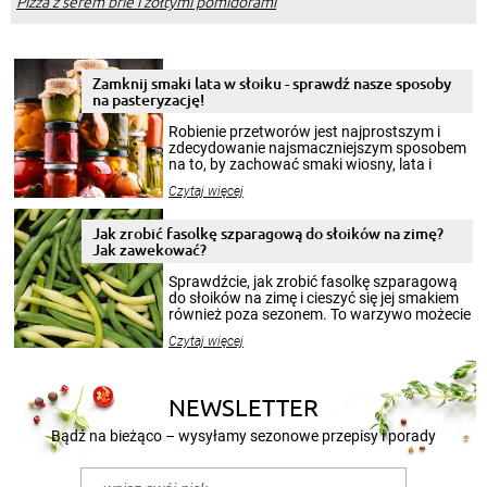
Pizza z serem brie i żółtymi pomidorami
Zamknij smaki lata w słoiku - sprawdź nasze sposoby
na pasteryzację!
Robienie przetworów jest najprostszym i
zdecydowanie najsmaczniejszym sposobem
na to, by zachować smaki wiosny, lata i
jesieni na dłużej. Można robić setki zdjęć
Czytaj więcej
krajobrazów, by cieszyć nimi oko w sezonie
zimowym, ale to smaczny posiłek pozwoli w
pełni poczuć atmosferę cieplejszych
Jak zrobić fasolkę szparagową do słoików na zimę?
miesięcy. Przygotowanie słoików ze
Jak zawekować?
smakowitą zawartością musi obejmować
patenty, które pozwolą zachować świeżość
Sprawdźcie, jak zrobić fasolkę szparagową
przetworów.
do słoików na zimę i cieszyć się jej smakiem
również poza sezonem. To warzywo możecie
wekować na wiele sposobów. Wykorzystajcie
Czytaj więcej
nasze propozycje!
NEWSLETTER
Bądź na bieżąco – wysyłamy sezonowe przepisy i porady