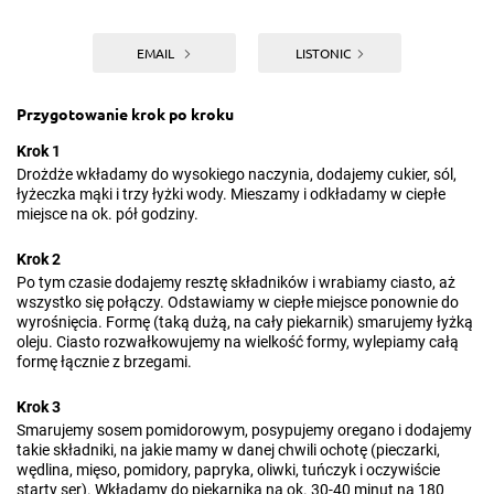
EMAIL
LISTONIC
Przygotowanie krok po kroku
Krok 1
Drożdże wkładamy do wysokiego naczynia, dodajemy cukier, sól,
łyżeczka mąki i trzy łyżki wody. Mieszamy i odkładamy w ciepłe
miejsce na ok. pół godziny.
Krok 2
Po tym czasie dodajemy resztę składników i wrabiamy ciasto, aż
wszystko się połączy. Odstawiamy w ciepłe miejsce ponownie do
wyrośnięcia. Formę (taką dużą, na cały piekarnik) smarujemy łyżką
oleju. Ciasto rozwałkowujemy na wielkość formy, wylepiamy całą
formę łącznie z brzegami.
Krok 3
Smarujemy sosem pomidorowym, posypujemy oregano i dodajemy
takie składniki, na jakie mamy w danej chwili ochotę (pieczarki,
wędlina, mięso, pomidory, papryka, oliwki, tuńczyk i oczywiście
starty ser). Wkładamy do piekarnika na ok. 30-40 minut na 180