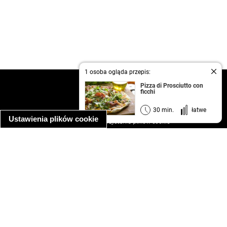
1 osoba ogląda przepis:
kontakt
Pizza di Prosciutto con
ficchi
regulamin
informacja o prywatności
30 min.
łatwe
Ustawienia plików cookie
informacja o wykorzystaniu plików cookie
ułatwienia dostępu
Najpopularniejsze przepisy
spaghetti bolognese
makaron z kurczakiem w sosie śmietanowym
kanapka z indykiem
ratatouille