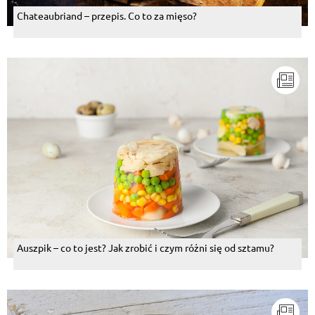
Chateaubriand – przepis. Co to za mięso?
Auszpik – co to jest? Jak zrobić i czym różni się od sztamu?