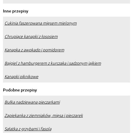
Inne przepisy
Cukinia faszerowana mięsem mielonym
Chrupiące kanapki z łososiem
Kanapka z awokado i pomidorem
Bajgiel z hamburgerem z kurczaka i sadzonym jajkiem
Kanapki piknikowe
Podobne przepisy
Bułka nadziewana pieczarkami
Zapiekanka z ziemniaków, mięsa i pieczarek
Sałatka z grzybami i fasolą