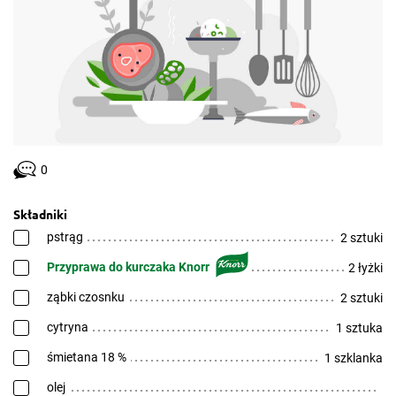
0
Składniki
pstrąg
2 sztuki
Przyprawa do kurczaka Knorr
2 łyżki
ząbki czosnku
2 sztuki
cytryna
1 sztuka
śmietana 18 %
1 szklanka
olej