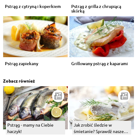
Pstrąg z cytryną i koperkiem
Pstrąg z grilla z chrupiącą
skórką
Pstrąg zapiekany
Grillowany pstrąg z kaparami
Zobacz również
Pstrąg - mamy na Ciebie
Jak zrobić śledzie w
haczyk!
śmietanie? Sprawdź nasze