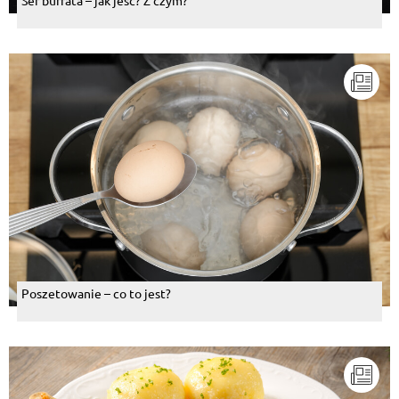
Ser burrata – jak jeść? Z czym?
Poszetowanie – co to jest?