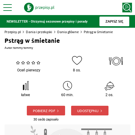
ZAPISZ SIĘ
NEWSLETTER - Otrzymuj sezonowe przepisy i porady
Przepisy.pl
Dania i przekąski
Dania główne
Pstrąg w śmietanie
Pstrąg w śmietanie
Autor:
tommy tommy
Oceń pierwszy
8 os.
łatwe
60 min.
2 os.
POBIERZ PDF
UDOSTĘPNIJ
30 osób zapisało