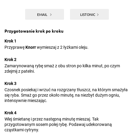
EMAIL
LISTONIC
Przygotowanie krok po kroku
Krok 1
Przyprawę
Knorr
wymieszaj z 2 łyżkami oleju.
Krok 2
Zamarynowaną rybę smaż z obu stron po kilka minut, po czym
zdejmij z patelni.
Krok 3
Czosnek posiekaj i wrzuć na rozgrzany tłuszcz, na którym smażyła
się ryba. Smaż go przez około minutę, na niezbyt dużym ogniu,
intensywnie mieszając.
Krok 4
Wlej śmietanę i przez następną minutę mieszaj. Tak
przygotowanym sosem polej rybę. Podawaj udekorowaną
cząstkami cytryny.