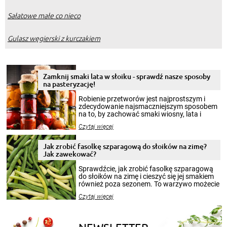
Sałatowe małe co nieco
Gulasz węgierski z kurczakiem
Zamknij smaki lata w słoiku - sprawdź nasze sposoby
na pasteryzację!
Robienie przetworów jest najprostszym i
zdecydowanie najsmaczniejszym sposobem
na to, by zachować smaki wiosny, lata i
jesieni na dłużej. Można robić setki zdjęć
Czytaj więcej
krajobrazów, by cieszyć nimi oko w sezonie
zimowym, ale to smaczny posiłek pozwoli w
pełni poczuć atmosferę cieplejszych
Jak zrobić fasolkę szparagową do słoików na zimę?
miesięcy. Przygotowanie słoików ze
Jak zawekować?
smakowitą zawartością musi obejmować
patenty, które pozwolą zachować świeżość
Sprawdźcie, jak zrobić fasolkę szparagową
przetworów.
do słoików na zimę i cieszyć się jej smakiem
również poza sezonem. To warzywo możecie
wekować na wiele sposobów. Wykorzystajcie
Czytaj więcej
nasze propozycje!