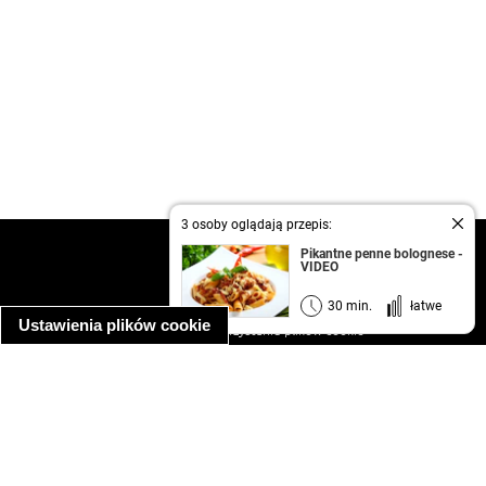
3 osoby oglądają przepis:
kontakt
Pikantne penne bolognese -
VIDEO
regulamin
informacja o prywatności
30 min.
łatwe
Ustawienia plików cookie
informacja o wykorzystaniu plików cookie
ułatwienia dostępu
Najpopularniejsze przepisy
spaghetti bolognese
makaron z kurczakiem w sosie śmietanowym