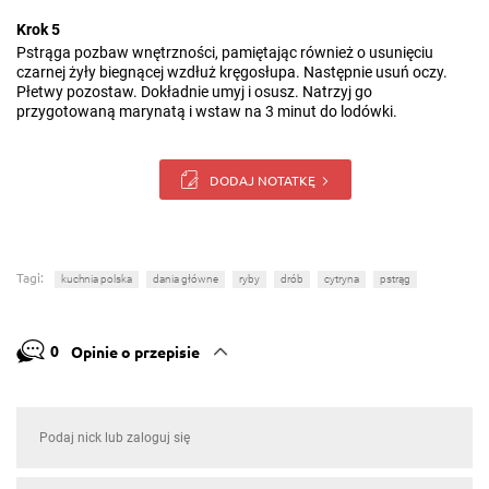
Krok 5
Pstrąga pozbaw wnętrzności, pamiętając również o usunięciu
czarnej żyły biegnącej wzdłuż kręgosłupa. Następnie usuń oczy.
Płetwy pozostaw. Dokładnie umyj i osusz. Natrzyj go
przygotowaną marynatą i wstaw na 3 minut do lodówki.
DODAJ NOTATKĘ
Tagi:
kuchnia polska
dania główne
ryby
drób
cytryna
pstrąg
0
Opinie o przepisie