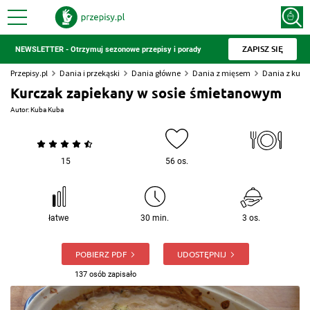
ZAPISZ SIĘ
NEWSLETTER - Otrzymuj sezonowe przepisy i porady
Przepisy.pl
Dania i przekąski
Dania główne
Dania z mięsem
Dania z kur
Kurczak zapiekany w sosie śmietanowym
Autor:
Kuba Kuba
15
56 os.
łatwe
30 min.
3 os.
POBIERZ PDF
UDOSTĘPNIJ
137 osób zapisało