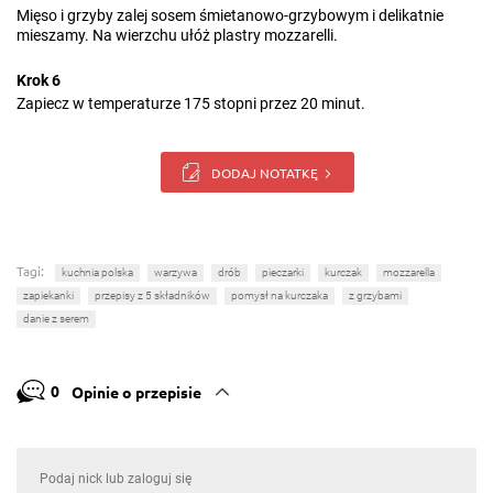
Mięso i grzyby zalej sosem śmietanowo-grzybowym i delikatnie
mieszamy. Na wierzchu ułóż plastry mozzarelli.
Krok 6
Zapiecz w temperaturze 175 stopni przez 20 minut.
DODAJ NOTATKĘ
Tagi:
kuchnia polska
warzywa
drób
pieczarki
kurczak
mozzarella
zapiekanki
przepisy z 5 składników
pomysł na kurczaka
z grzybami
danie z serem
0
Opinie o przepisie