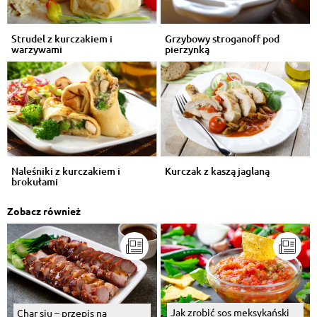
Strudel z kurczakiem i
Grzybowy stroganoff pod
warzywami
pierzynką
Naleśniki z kurczakiem i
Kurczak z kaszą jaglaną
brokułami
Zobacz również
Jak zrobić sos meksykański
Char siu – przepis na