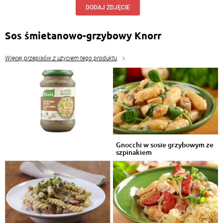
DODAJ ZDJĘCIE
Sos śmietanowo-grzybowy Knorr
Więcej przepisów z użyciem tego produktu
Gnocchi w sosie grzybowym ze
szpinakiem