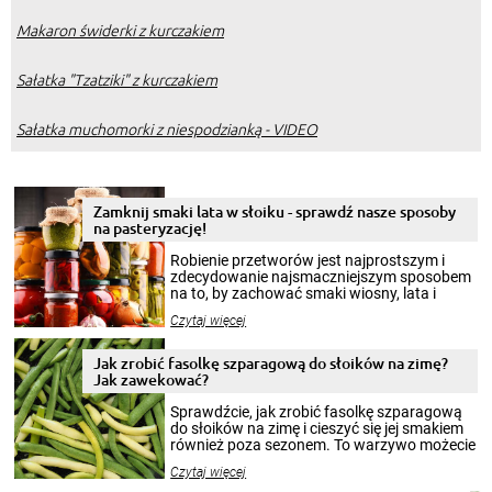
Makaron świderki z kurczakiem
Sałatka "Tzatziki" z kurczakiem
Sałatka muchomorki z niespodzianką - VIDEO
Zamknij smaki lata w słoiku - sprawdź nasze sposoby
na pasteryzację!
Robienie przetworów jest najprostszym i
zdecydowanie najsmaczniejszym sposobem
na to, by zachować smaki wiosny, lata i
jesieni na dłużej. Można robić setki zdjęć
Czytaj więcej
krajobrazów, by cieszyć nimi oko w sezonie
zimowym, ale to smaczny posiłek pozwoli w
pełni poczuć atmosferę cieplejszych
Jak zrobić fasolkę szparagową do słoików na zimę?
miesięcy. Przygotowanie słoików ze
Jak zawekować?
smakowitą zawartością musi obejmować
patenty, które pozwolą zachować świeżość
Sprawdźcie, jak zrobić fasolkę szparagową
przetworów.
do słoików na zimę i cieszyć się jej smakiem
również poza sezonem. To warzywo możecie
wekować na wiele sposobów. Wykorzystajcie
Czytaj więcej
nasze propozycje!