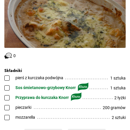
0
Składniki
pierś z kurczaka podwójna
1 sztuka
Sos śmietanowo-grzybowy Knorr
1 sztuka
Przyprawa do kurczaka Knorr
2 łyżki
pieczarki
200 gramów
mozzarella
2 sztuki