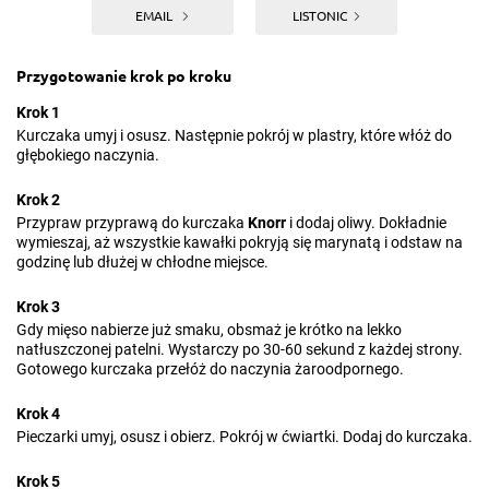
EMAIL
LISTONIC
Przygotowanie krok po kroku
Krok 1
Kurczaka umyj i osusz. Następnie pokrój w plastry, które włóż do
głębokiego naczynia.
Krok 2
Przypraw przyprawą do kurczaka
Knorr
i dodaj oliwy. Dokładnie
wymieszaj, aż wszystkie kawałki pokryją się marynatą i odstaw na
godzinę lub dłużej w chłodne miejsce.
Krok 3
Gdy mięso nabierze już smaku, obsmaż je krótko na lekko
natłuszczonej patelni. Wystarczy po 30-60 sekund z każdej strony.
Gotowego kurczaka przełóż do naczynia żaroodpornego.
Krok 4
Pieczarki umyj, osusz i obierz. Pokrój w ćwiartki. Dodaj do kurczaka.
Krok 5