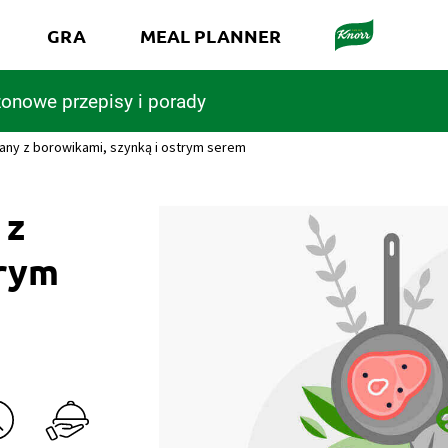
GRA
MEAL PLANNER
onowe przepisy i porady
kany z borowikami, szynką i ostrym serem
 z
trym