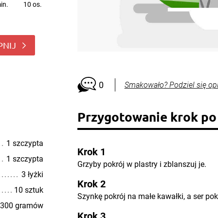
in.
10 os.
PNIJ
0
Smakowało? Podziel się op
Przygotowanie krok po
1 szczypta
Krok 1
1 szczypta
Grzyby pokrój w plastry i zblanszuj je.
3 łyżki
Krok 2
10 sztuk
Szynkę pokrój na małe kawałki, a ser pokr
300 gramów
Krok 3