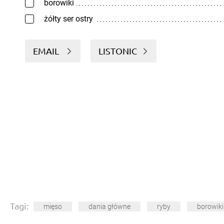
borowiki
żółty ser ostry
EMAIL
LISTONIC
Tagi:
mięso
dania główne
ryby
borowiki