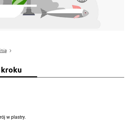
inią
 kroku
ój w plastry.