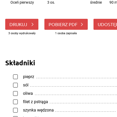
Oceń pierwszy
3 os.
średnie
90 m
DRUKUJ
POBIERZ PDF
UDOSTĘ
3 osoby wydrukowały
1 osoba zapisała
Składniki
pieprz
sól
oliwa
filet z pstrąga
szynka wędzona