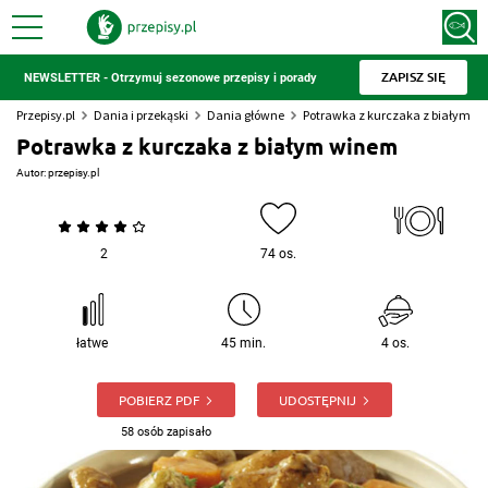
ZAPISZ SIĘ
NEWSLETTER - Otrzymuj sezonowe przepisy i porady
Przepisy.pl
Dania i przekąski
Dania główne
Potrawka z kurczaka z białym w
Potrawka z kurczaka z białym winem
Autor:
przepisy.pl
2
74 os.
łatwe
45 min.
4 os.
POBIERZ PDF
UDOSTĘPNIJ
58 osób zapisało