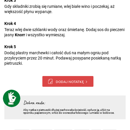
Krok 3
Gdy składniki zrobią się rumiane, wlej białe wino i poczekaj, aż
większość płynu wyparuje.
Krok 4
Teraz wlej dwie szklanki wody oraz śmietanę. Dodaj sos do pieczeni
jasny
Knorr
i wszystko wymieszaj.
Krok 5
Dodaj plastry marchewki i całość duś na małym ogniu pod
przykryciem przez 20 minut. Podawaj posypane posiekaną natką
pietruszki.
DODAJ NOTATKĘ
Dobra rada:
Aby natka z pietruszki dłużej zachowała świeżość, opłucz ją, ułóż na
ręczniku papierowym, włóż do woreczka foliowego i umieśc w lodówce.