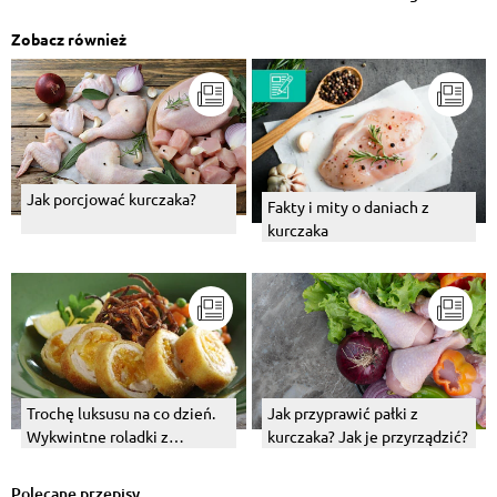
Zobacz również
Jak porcjować kurczaka?
Fakty i mity o daniach z
kurczaka
Trochę luksusu na co dzień.
Jak przyprawić pałki z
Wykwintne roladki z
kurczaka? Jak je przyrządzić?
kurczaka z suszonymi
owocami.
Polecane przepisy