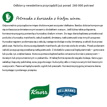
Odbiorcy newslettera przyrządzili już ponad
260 000 potraw!
Potrawka z kurczaka z białym winem
Odpowiednio przyrządzone mięso drobiowe jest soczyste i delikatne. Bardzo dobrze komponuje
się zwłaszcza ze śmietanowymi sosami z dodatkiem warzyw. Jeśli lubisz takie połączenia,
koniecznie przygotuj potrawkę z kurczaka z białym winem. Do tego dania będziesz potrzebować
podudzi z kurczaka, marchewki, cebuli szalotki, śmietany, natki pietruszki oraz innych przypraw.
Kurczaka najpierw podsmaża się z cebulą, następnie dodaje wodę i śmietanę, a całość dusi przez
jakiś czas. Na końcu dorzuca się plasterki marchewki, jak również zioła do smaku. Przed podaniem
całość posypuje się posiekaną natką pietruszki. Z dodatków pasować będą ziemniaki – gotowane
lub purée, ryż, a także kasza. Gotowa potrawa będzie bardzo smaczna również z pieczywem –
świeżym lub przyrumienionym w piekarniku. W takiej formie sprawdzi się jako kolacja. Serwuj ją z
sałatką z kapusty pekińskiej, sosu jogurtowego i kukurydzy albo z marynowanymi lub kiszonymi
warzywami. Pasować będą buraczki, ogórki lub pieczarki. Koniecznie przygotuj smaczne danie,
korzystając z podanego przepisu.