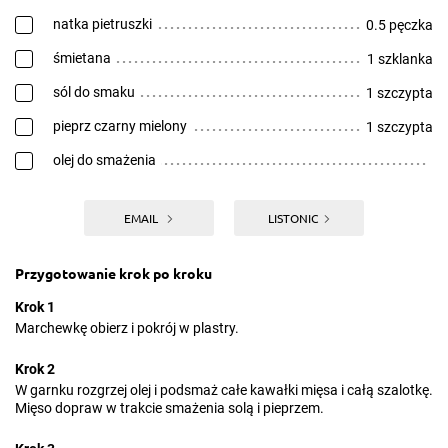
natka pietruszki
0.5 pęczka
śmietana
1 szklanka
sól do smaku
1 szczypta
pieprz czarny mielony
1 szczypta
olej do smażenia
EMAIL
LISTONIC
Przygotowanie krok po kroku
Krok 1
Marchewkę obierz i pokrój w plastry.
Krok 2
W garnku rozgrzej olej i podsmaż całe kawałki mięsa i całą szalotkę.
Mięso dopraw w trakcie smażenia solą i pieprzem.