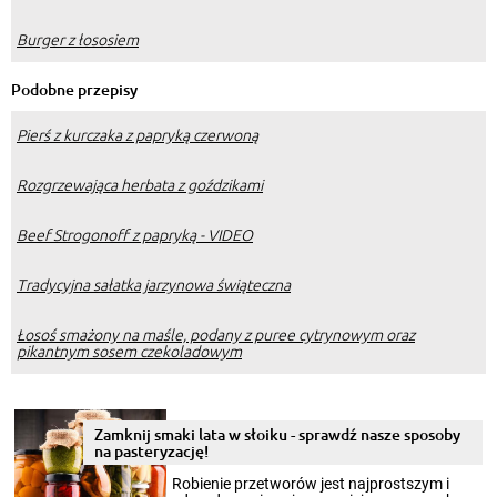
Burger z łososiem
Podobne przepisy
Pierś z kurczaka z papryką czerwoną
Rozgrzewająca herbata z goździkami
Beef Strogonoff z papryką - VIDEO
Tradycyjna sałatka jarzynowa świąteczna
Łosoś smażony na maśle, podany z puree cytrynowym oraz
pikantnym sosem czekoladowym
Zamknij smaki lata w słoiku - sprawdź nasze sposoby
na pasteryzację!
Robienie przetworów jest najprostszym i