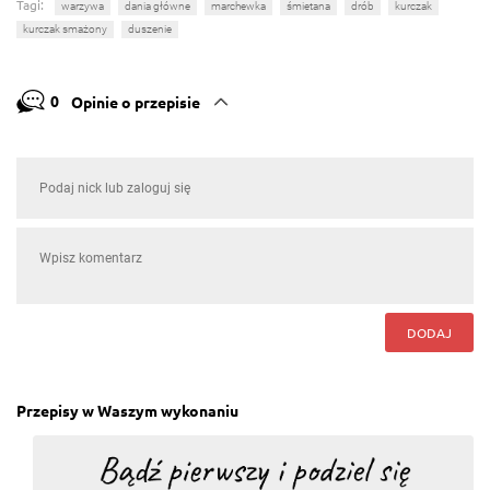
Tagi:
warzywa
dania główne
marchewka
śmietana
drób
kurczak
kurczak smażony
duszenie
0
Opinie o przepisie
DODAJ
Przepisy w Waszym wykonaniu