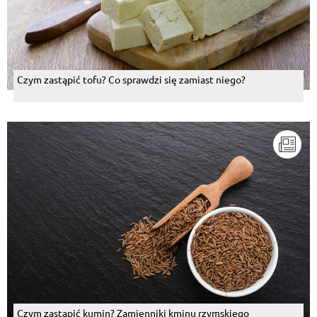
Czym zastąpić tofu? Co sprawdzi się zamiast niego?
Czym zastąpić kumin? Zamienniki kminu rzymskiego