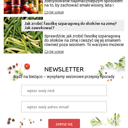
zdecydowanie najsmaczniejszym sposobem
na to, by zachować smaki wiosny, lata i
jesieni na dłużej. Można robić setki zdjęć
Czytaj więcej
krajobrazów, by cieszyć nimi oko w sezonie
zimowym, ale to smaczny posiłek pozwoli w
pełni poczuć atmosferę cieplejszych
Jak zrobić fasolkę szparagową do słoików na zimę?
miesięcy. Przygotowanie słoików ze
Jak zawekować?
smakowitą zawartością musi obejmować
patenty, które pozwolą zachować świeżość
Sprawdźcie, jak zrobić fasolkę szparagową
przetworów.
do słoików na zimę i cieszyć się jej smakiem
również poza sezonem. To warzywo możecie
wekować na wiele sposobów. Wykorzystajcie
Czytaj więcej
nasze propozycje!
NEWSLETTER
Bądź na bieżąco – wysyłamy sezonowe przepisy i porady
ZAPISZ SIĘ