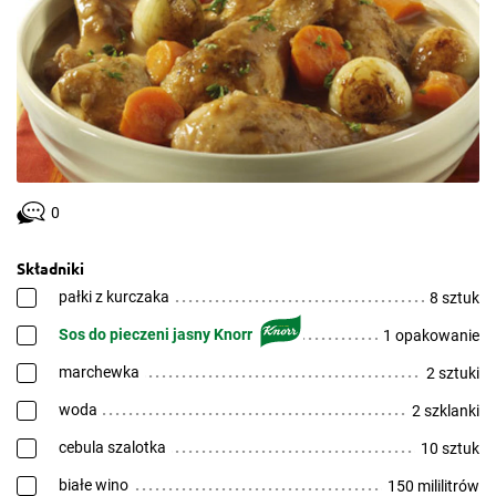
0
Składniki
pałki z kurczaka
8 sztuk
Sos do pieczeni jasny Knorr
1 opakowanie
marchewka
2 sztuki
woda
2 szklanki
cebula szalotka
10 sztuk
białe wino
150 mililitrów