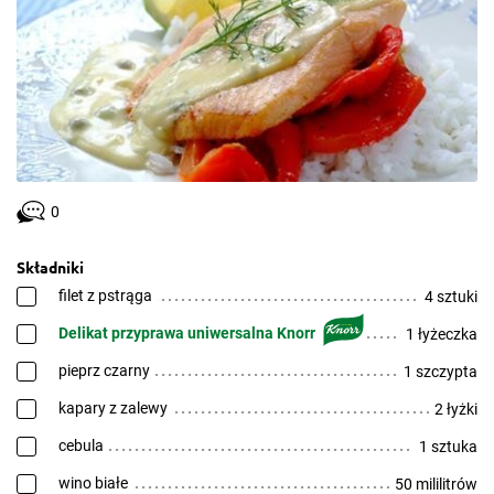
0
Składniki
filet z pstrąga
4 sztuki
Delikat przyprawa uniwersalna Knorr
1 łyżeczka
pieprz czarny
1 szczypta
kapary z zalewy
2 łyżki
cebula
1 sztuka
wino białe
50 mililitrów