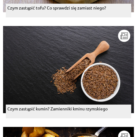
Czym zastąpić tofu? Co sprawdzi się zamiast niego?
Czym zastąpić kumin? Zamienniki kminu rzymskiego