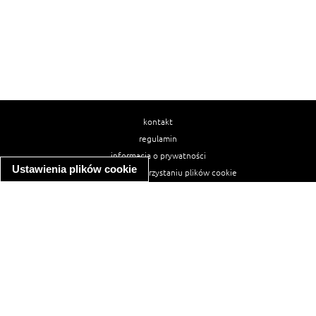
kontakt
regulamin
informacja o prywatności
Ustawienia plików cookie
informacja o wykorzystaniu plików cookie
ułatwienia dostępu
Najpopularniejsze przepisy
spaghetti bolognese
makaron z kurczakiem w sosie śmietanowym
kanapka z indykiem
ratatouille