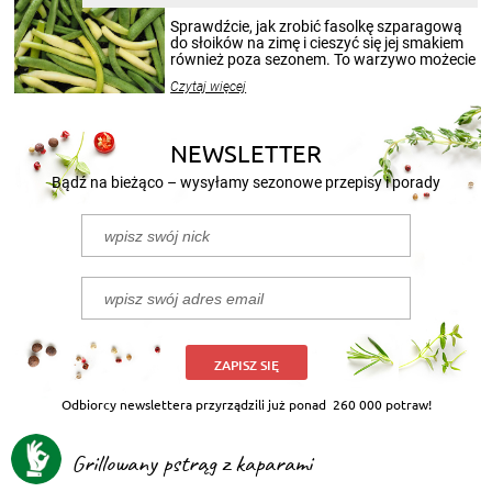
smakowitą zawartością musi obejmować
patenty, które pozwolą zachować świeżość
Sprawdźcie, jak zrobić fasolkę szparagową
przetworów.
do słoików na zimę i cieszyć się jej smakiem
również poza sezonem. To warzywo możecie
wekować na wiele sposobów. Wykorzystajcie
Czytaj więcej
nasze propozycje!
NEWSLETTER
Bądź na bieżąco – wysyłamy sezonowe przepisy i porady
ZAPISZ SIĘ
Odbiorcy newslettera przyrządzili już ponad
260 000 potraw!
Grillowany pstrąg z kaparami