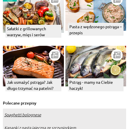
Pasta z wędzonego pstrąga –
Sałatki z grillowanych
przepis
warzyw, mięs i serów
Jak usmażyć pstrąga? Jak
Pstrąg - mamy na Ciebie
długo trzymać na patelni?
haczyk!
Polecane przepisy
Spaghetti bolognese
Kanapki z pastą jajeczną ze szczypiorkiem