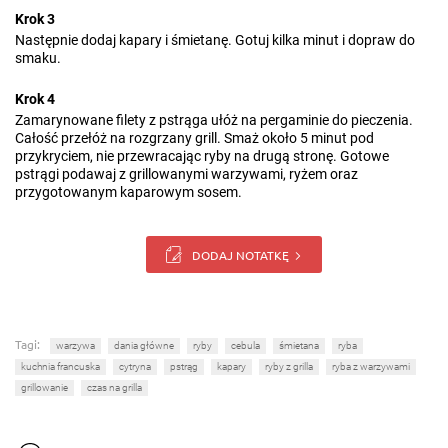
Krok 3
Następnie dodaj kapary i śmietanę. Gotuj kilka minut i dopraw do
smaku.
Krok 4
Zamarynowane filety z pstrąga ułóż na pergaminie do pieczenia.
Całość przełóż na rozgrzany grill. Smaż około 5 minut pod
przykryciem, nie przewracając ryby na drugą stronę. Gotowe
pstrągi podawaj z grillowanymi warzywami, ryżem oraz
przygotowanym kaparowym sosem.
DODAJ NOTATKĘ
Tagi:
warzywa
dania główne
ryby
cebula
śmietana
ryba
kuchnia francuska
cytryna
pstrąg
kapary
ryby z grilla
ryba z warzywami
grillowanie
czas na grilla