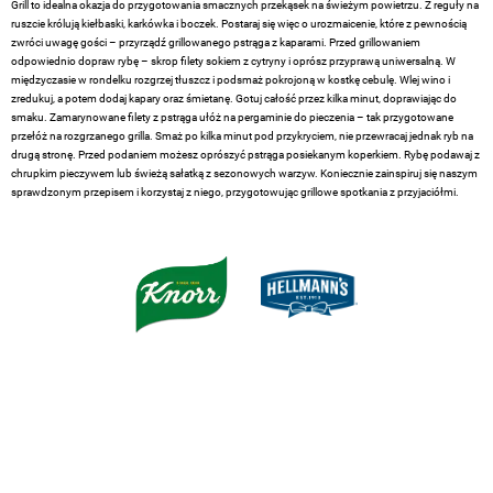
Grill to idealna okazja do przygotowania smacznych przekąsek na świeżym powietrzu. Z reguły na
ruszcie królują kiełbaski, karkówka i boczek. Postaraj się więc o urozmaicenie, które z pewnością
zwróci uwagę gości – przyrządź grillowanego pstrąga z kaparami. Przed grillowaniem
odpowiednio dopraw rybę – skrop filety sokiem z cytryny i oprósz przyprawą uniwersalną. W
międzyczasie w rondelku rozgrzej tłuszcz i podsmaż pokrojoną w kostkę cebulę. Wlej wino i
zredukuj, a potem dodaj kapary oraz śmietanę. Gotuj całość przez kilka minut, doprawiając do
smaku. Zamarynowane filety z pstrąga ułóż na pergaminie do pieczenia – tak przygotowane
przełóż na rozgrzanego grilla. Smaż po kilka minut pod przykryciem, nie przewracaj jednak ryb na
drugą stronę. Przed podaniem możesz oprószyć pstrąga posiekanym koperkiem. Rybę podawaj z
chrupkim pieczywem lub świeżą sałatką z sezonowych warzyw. Koniecznie zainspiruj się naszym
sprawdzonym przepisem i korzystaj z niego, przygotowując grillowe spotkania z przyjaciółmi.