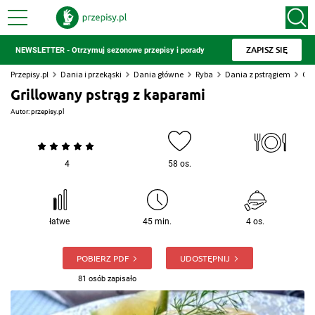
ZAPISZ SIĘ
NEWSLETTER - Otrzymuj sezonowe przepisy i porady
Przepisy.pl
Dania i przekąski
Dania główne
Ryba
Dania z pstrągiem
Gri
Grillowany pstrąg z kaparami
Autor:
przepisy.pl
4
58 os.
łatwe
45 min.
4 os.
POBIERZ PDF
UDOSTĘPNIJ
81 osób zapisało