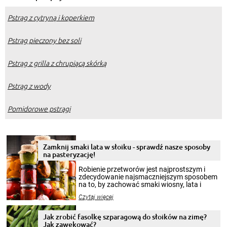
Pstrąg z cytryną i koperkiem
Pstrąg pieczony bez soli
Pstrąg z grilla z chrupiącą skórką
Pstrąg z wody
Pomidorowe pstrągi
Zamknij smaki lata w słoiku - sprawdź nasze sposoby
na pasteryzację!
Robienie przetworów jest najprostszym i
zdecydowanie najsmaczniejszym sposobem
na to, by zachować smaki wiosny, lata i
jesieni na dłużej. Można robić setki zdjęć
Czytaj więcej
krajobrazów, by cieszyć nimi oko w sezonie
zimowym, ale to smaczny posiłek pozwoli w
pełni poczuć atmosferę cieplejszych
Jak zrobić fasolkę szparagową do słoików na zimę?
miesięcy. Przygotowanie słoików ze
Jak zawekować?