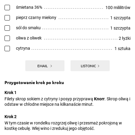
śmietana 36%
100 mililitrów
pieprz czarny mielony
1 szczypta
sól do smaku
1 szczypta
oliwa z oliwek
2 łyżki
cytryna
1 sztuka
EMAIL
LISTONIC
Przygotowanie krok po kroku
Krok 1
Filety skrop sokiem z cytryny i posyp przyprawą
Knorr
. Skrop oliwą i
odstaw w chłodne miejsce na kilkanaście minut.
Krok 2
W tym czasie w rondelku rozgrzej oliwę i przesmaż pokrojoną w
kostkę cebulę. Wlej wino i zredukuj jego objętość.