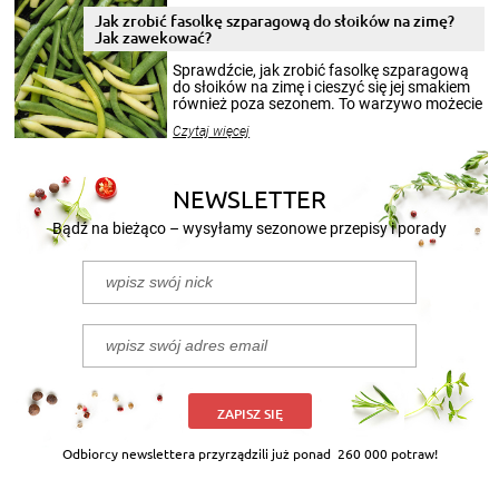
pełni poczuć atmosferę cieplejszych
Jak zrobić fasolkę szparagową do słoików na zimę?
miesięcy. Przygotowanie słoików ze
Jak zawekować?
smakowitą zawartością musi obejmować
patenty, które pozwolą zachować świeżość
Sprawdźcie, jak zrobić fasolkę szparagową
przetworów.
do słoików na zimę i cieszyć się jej smakiem
również poza sezonem. To warzywo możecie
wekować na wiele sposobów. Wykorzystajcie
Czytaj więcej
nasze propozycje!
NEWSLETTER
Bądź na bieżąco – wysyłamy sezonowe przepisy i porady
ZAPISZ SIĘ
Odbiorcy newslettera przyrządzili już ponad
260 000 potraw!