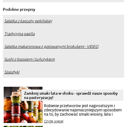
Podobne przepisy
Sałatka z kapusty pekińskiej
Tradycyjna paella
Sałatka makaronowa z gotowanymi brokułami - VIDEO
Sushi z łososiem i tuńczykiem
Szaszłyki
Zamknij smaki lata w słoiku - sprawdź nasze sposoby
na pasteryzację!
Robienie przetworów jest najprostszym i
zdecydowanie najsmaczniejszym sposobem
na to, by zachować smaki wiosny, lata i
jesieni na dłużej. Można robić setki zdjęć
Czytaj więcej
krajobrazów, by cieszyć nimi oko w sezonie
zimowym, ale to smaczny posiłek pozwoli w