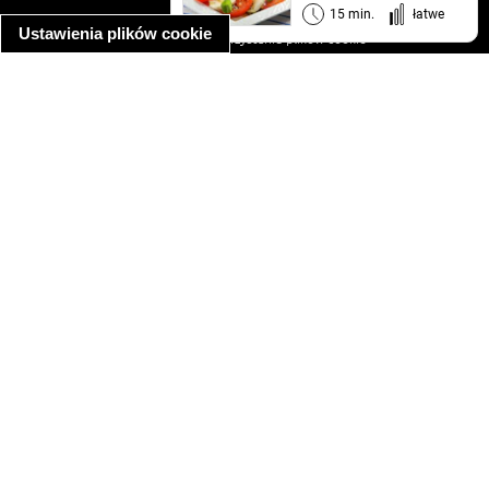
informacja o prywatności
15 min.
łatwe
Ustawienia plików cookie
informacja o wykorzystaniu plików cookie
ułatwienia dostępu
Najpopularniejsze przepisy
spaghetti bolognese
makaron z kurczakiem w sosie śmietanowym
kanapka z indykiem
ratatouille
lahmacun
mac and cheese
zupa minestrone
cannelloni ze szpinakiem i ricottą
spaghetti przepisy
makaron z kurczakiem
tagliatelle z kurczakiem
hot dog