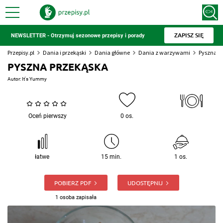
ZAPISZ SIĘ
NEWSLETTER - Otrzymuj sezonowe przepisy i porady
Przepisy.pl
Dania i przekąski
Dania główne
Dania z warzywami
Pyszna p
PYSZNA PRZEKĄSKA
Autor:
It's Yummy
Oceń pierwszy
0 os.
łatwe
15 min.
1 os.
POBIERZ PDF
UDOSTĘPNIJ
1 osoba zapisała