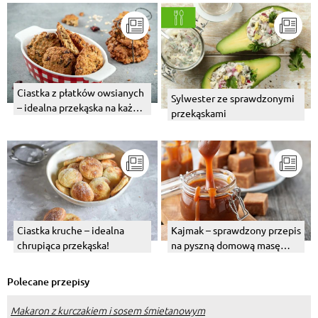
Ciastka z płatków owsianych
Sylwester ze sprawdzonymi
– idealna przekąska na każdą
przekąskami
okazję
Ciastka kruche – idealna
Kajmak – sprawdzony przepis
chrupiąca przekąska!
na pyszną domową masę
krówkową
Polecane przepisy
Makaron z kurczakiem i sosem śmietanowym