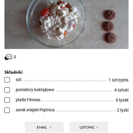
0
Składniki
sól
1 szczypta
pomidory koktajlowe
4 sztuki
płatki Fitness
6 łyżek
serek wiejski Piątnica
2 łyżki
EMAIL
LISTONIC