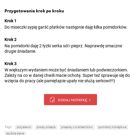
Przygotowanie krok po kroku
Krok 1
Do miseczki sypię garść płatków następnie daję kilka pomidorków.
Krok 2
Na pomidorki daję 2 łyżki serka sól i pieprz. Naprawdę smaczne
drugie śniadanie.
Krok 3
W większym wydaniem może być śniadaniem lub podwieczorkiem.
Zależy na co w danej chwili macie ochotę. Super też sprawuje się do
wzięcia do pracy (ale pamiętajcie upały nie służą serkowi!!!)
DODAJ NOTATKĘ
Tagi:
przystawki
prosty przepis
przepisy z 4 składników
pomidory koktajlowe
szybkie danie