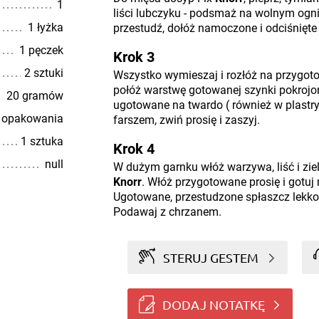
1
liści lubczyku - podsmaż na wolnym ogniu
1 łyżka
przestudź, dołóż namoczone i odciśnięte b
1 pęczek
Krok 3
2 sztuki
Wszystko wymieszaj i rozłóż na przygot
połóż warstwę gotowanej szynki pokrojone
20 gramów
ugotowane na twardo ( również w plastry)
5 opakowania
farszem, zwiń prosię i zaszyj.
1 sztuka
Krok 4
null
W dużym garnku włóż warzywa, liść i ziel
Knorr
. Włóż przygotowane prosię i gotuj
Ugotowane, przestudzone spłaszcz lekko 
Podawaj z chrzanem.
STERUJ GESTEM
DODAJ NOTATKĘ