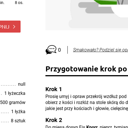
in.
8 os.
PNIJ
0
Smakowało? Podziel się op
Przygotowanie krok po
null
Krok 1
1 łyżeczka
Prosię umyj i opraw przekrój wzdłuż pod 
500 gramów
obierz z kości i rozłóż na stole skórą do
jakie jest przy kościach i głowie, cielęci
1 łyżka
Krok 2
8 sztuk
Do mięsa dosyp Fix
Knorr
, pieprz, tymi