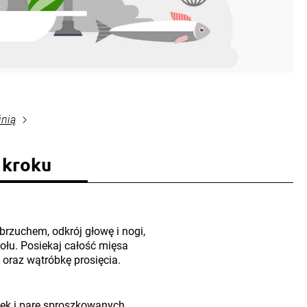
inią
 kroku
brzuchem, odkrój głowę i nogi,
 dołu. Posiekaj całość mięsa
nę oraz wątróbkę prosięcia.
anek i parę sproszkowanych