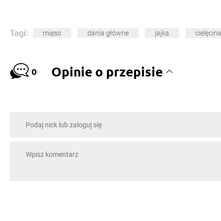
Tagi:
mięso
dania główne
jajka
cielęcin
Opinie o przepisie
0