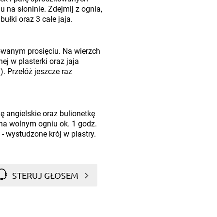
 na słoninie. Zdejmij z ognia,
ułki oraz 3 całe jaja.
owanym prosięciu. Na wierzch
j w plasterki oraz jaja
. Przełóż jeszcze raz
ę angielskie oraz bulionetkę
 na wolnym ogniu ok. 1 godz.
- wystudzone krój w plastry.
STERUJ GŁOSEM