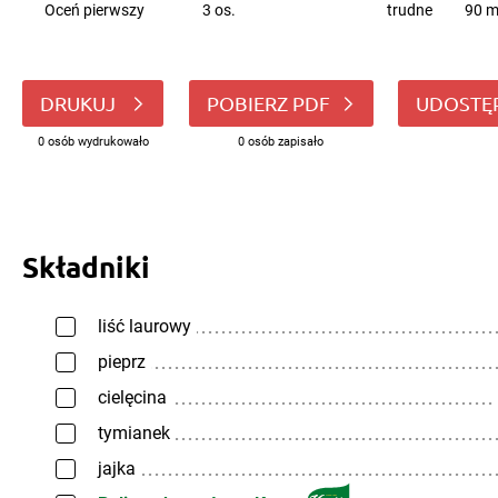
Oceń pierwszy
3 os.
trudne
90 m
DRUKUJ
POBIERZ PDF
UDOSTĘ
0 osób wydrukowało
0 osób zapisało
Składniki
liść laurowy
pieprz
cielęcina
tymianek
jajka