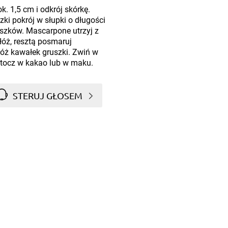
. 1,5 cm i odkrój skórkę.
zki pokrój w słupki o długości
uszków. Mascarpone utrzyj z
óż, resztą posmaruj
łóż kawałek gruszki. Zwiń w
obtocz w kakao lub w maku.
STERUJ GŁOSEM