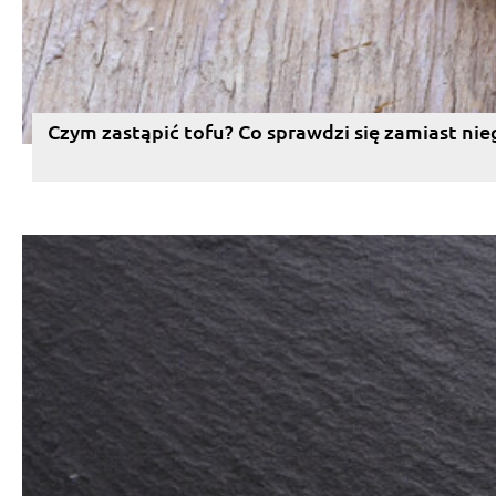
Czym zastąpić tofu? Co sprawdzi się zamiast nie