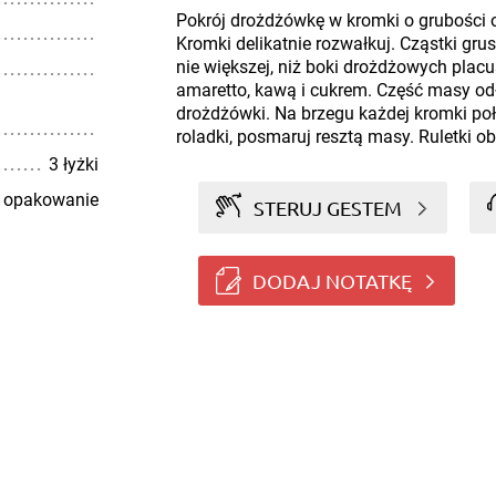
Pokrój drożdżówkę w kromki o grubości ok
Kromki delikatnie rozwałkuj. Cząstki grus
nie większej, niż boki drożdżowych plac
amaretto, kawą i cukrem. Część masy odł
drożdżówki. Na brzegu każdej kromki po
roladki, posmaruj resztą masy. Ruletki 
3 łyżki
 opakowanie
STERUJ GESTEM
DODAJ NOTATKĘ