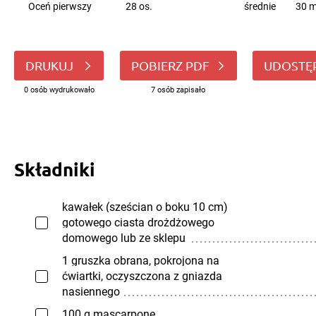
Oceń pierwszy
28 os.
średnie
30 m
DRUKUJ
POBIERZ PDF
UDOSTĘ
0 osób wydrukowało
7 osób zapisało
Składniki
kawałek (sześcian o boku 10 cm)
gotowego ciasta drożdżowego
domowego lub ze sklepu
1 gruszka obrana, pokrojona na
ćwiartki, oczyszczona z gniazda
nasiennego
100 g mascarpone