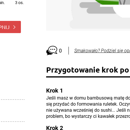
in.
3 os.
PNIJ
0
Smakowało? Podziel się op
Przygotowanie krok po
Krok 1
Jeśli masz w domu bambusową matę do z
się przydać do formowania ruletek. Ocz
nie używana wcześniej do sushi... Jeśli n
problem, bo wystarczy ci kawałek przezroc
Krok 2