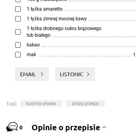
1 łyżka amaretto
1 łyżka zimnej mocnej kawy
1 łyżka drobnego cukru brązowego
lub białego
kakao
mak
1
EMAIL
LISTONIC
Tagi:
kuchnia włoska
prosty przepis
Opinie o przepisie
0