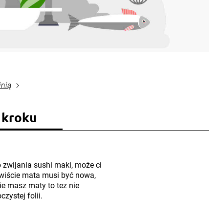
inią
 kroku
wijania sushi maki, może ci
ywiście mata musi być nowa,
ie masz maty to tez nie
zystej folii.