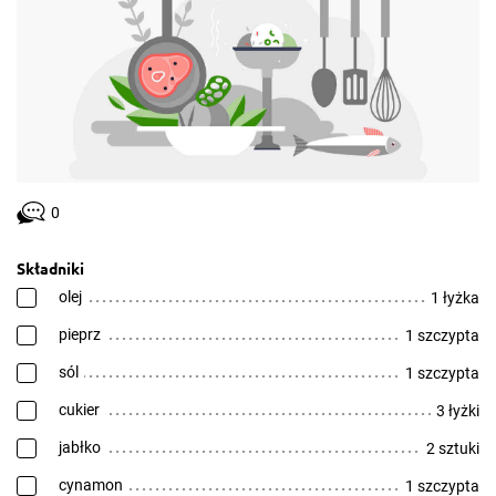
0
Składniki
olej
1 łyżka
pieprz
1 szczypta
sól
1 szczypta
cukier
3 łyżki
jabłko
2 sztuki
cynamon
1 szczypta