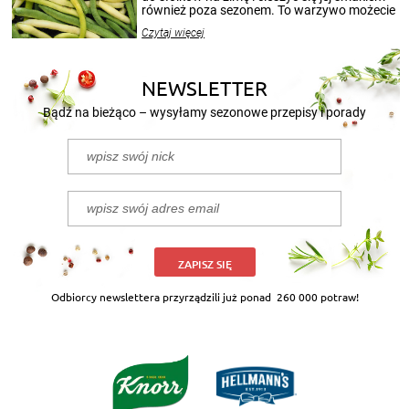
również poza sezonem. To warzywo możecie
wekować na wiele sposobów. Wykorzystajcie
Czytaj więcej
nasze propozycje!
NEWSLETTER
Bądź na bieżąco – wysyłamy sezonowe przepisy i porady
ZAPISZ SIĘ
Odbiorcy newslettera przyrządzili już ponad
260 000 potraw!