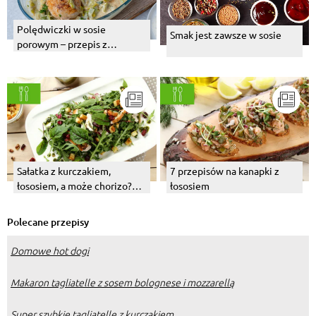
Polędwiczki w sosie
Smak jest zawsze w sosie
porowym – przepis z
piekarnika
Sałatka z kurczakiem,
7 przepisów na kanapki z
łososiem, a może chorizo?
łososiem
Wybierz swój numer 1!
Polecane przepisy
Domowe hot dogi
Makaron tagliatelle z sosem bolognese i mozzarellą
Super szybkie tagliatelle z kurczakiem