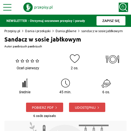
ZAPISZ SIĘ
NEWSLETTER - Otrzymuj sezonowe przepisy i porady
Przepisy.pl
Dania i przekąski
Dania główne
sandacz w sosie jabłkowym
Sandacz w sosie jabłkowym
Autor:
pasibrzuch pasibrzuch
Oceń pierwszy
2 os.
średnie
45 min.
6 os.
POBIERZ PDF
UDOSTĘPNIJ
6 osób zapisało