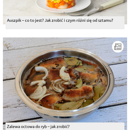
Auszpik – co to jest? Jak zrobić i czym różni się od sztamu?
Zalewa octowa do ryb – jak zrobić?