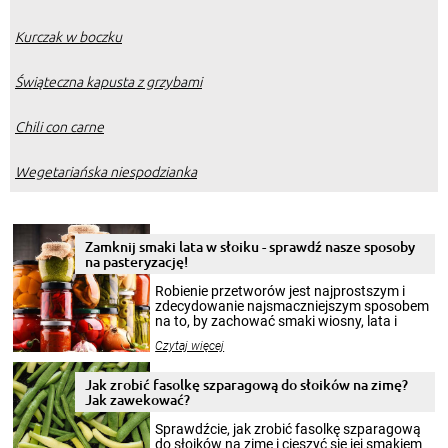
Kurczak w boczku
Świąteczna kapusta z grzybami
Chili con carne
Wegetariańska niespodzianka
Zamknij smaki lata w słoiku - sprawdź nasze sposoby
na pasteryzację!
Robienie przetworów jest najprostszym i
zdecydowanie najsmaczniejszym sposobem
na to, by zachować smaki wiosny, lata i
jesieni na dłużej. Można robić setki zdjęć
Czytaj więcej
krajobrazów, by cieszyć nimi oko w sezonie
zimowym, ale to smaczny posiłek pozwoli w
pełni poczuć atmosferę cieplejszych
Jak zrobić fasolkę szparagową do słoików na zimę?
miesięcy. Przygotowanie słoików ze
Jak zawekować?
smakowitą zawartością musi obejmować
patenty, które pozwolą zachować świeżość
Sprawdźcie, jak zrobić fasolkę szparagową
przetworów.
do słoików na zimę i cieszyć się jej smakiem