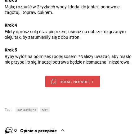
Krok 3
Mąkę rozpuść w 2 łyżkach wody i dodaj do jabłek, ponownie
zagotuj. Dopraw cukrem.
Krok 4
Filety oprósz solą oraz pieprzem, usmaż na dobrze rozgrzanym
oleju tak, by zarumieniły się z obu stron.
Krok 5
Ryby wyłóż na półmisek i polej sosem. *Należy uważać, aby masło
nie przypaliło się, inaczej potrawa będzie niesmaczna i niezdrowa.
DODAJ NOTATKĘ
Tagi:
dania główne
ryby
0
Opinie o przepisie