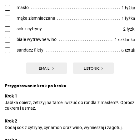
masło
1 łyżka
mąka ziemniaczana
1 łyżka
sok z cytryny
2 łyżki
białe wytrawne wino
1 szklanka
sandacz filety
6 sztuk
EMAIL
LISTONIC
Przygotowanie krok po kroku
Krok 1
Jabłka obierz, zetrzyj na tarce i wrzuć do rondla z masłem*. Oprósz
cukrem i usmaż.
Krok 2
Dodaj sok z cytryny, cynamon oraz wino, wymieszaj i zagotuj.