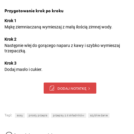
Przygotowanie krok po kroku
Krok 1
Mąkę ziemniaczaną wymieszaj z małą ilością zimnej wody.
Krok 2
Następnie wlej do gorącego naparu z kawy i szybko wymieszaj
trzepaczką.
Krok 3
Dodaj masło i cukier.
DODAJ NOTATKĘ
Tagi:
sosy
prosty przepis
przepisy z 4 składników
szybkie danie