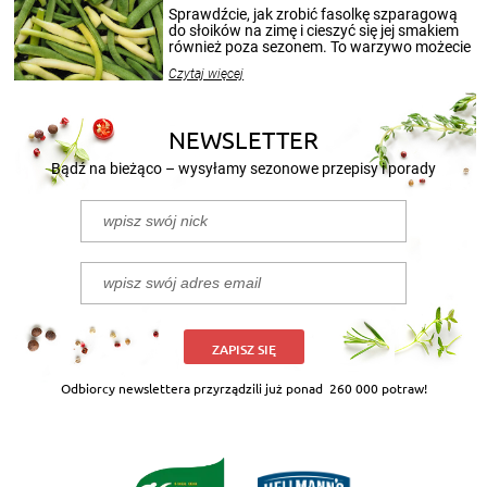
patenty, które pozwolą zachować świeżość
Sprawdźcie, jak zrobić fasolkę szparagową
przetworów.
do słoików na zimę i cieszyć się jej smakiem
również poza sezonem. To warzywo możecie
wekować na wiele sposobów. Wykorzystajcie
Czytaj więcej
nasze propozycje!
NEWSLETTER
Bądź na bieżąco – wysyłamy sezonowe przepisy i porady
ZAPISZ SIĘ
Odbiorcy newslettera przyrządzili już ponad
260 000 potraw!