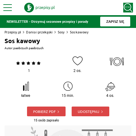
ZAPISZ SIĘ
NEWSLETTER - Otrzymuj sezonowe przepisy i porady
Przepisy.pl
Dania i przekąski
Sosy
Sos kawowy
Sos kawowy
Autor:
pasibrzuch pasibrzuch
1
2 os.
łatwe
15 min.
4 os.
POBIERZ PDF
UDOSTĘPNIJ
15 osób zapisało