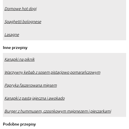
Domowe hot dogi
Spaghetti bolognese
Lasagne
Inne przepisy
Kanapki na piknik
Warzywny kebab z sosem pistacjowo pomarańczowym
Papryka faszerowana mięsem
Kanapki z pastą jajeczna i awokado
Burger z hummusem, czosnkowym majonezem i pieczarkami
Podobne przepisy