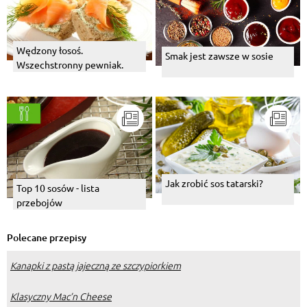
Wędzony łosoś.
Smak jest zawsze w sosie
Wszechstronny pewniak.
Jak zrobić sos tatarski?
Top 10 sosów - lista
przebojów
Polecane przepisy
Kanapki z pastą jajeczną ze szczypiorkiem
Klasyczny Mac’n Cheese