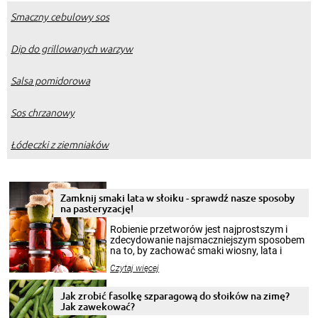
Smaczny cebulowy sos
Dip do grillowanych warzyw
Salsa pomidorowa
Sos chrzanowy
Łódeczki z ziemniaków
Zamknij smaki lata w słoiku - sprawdź nasze sposoby
na pasteryzację!
Robienie przetworów jest najprostszym i
zdecydowanie najsmaczniejszym sposobem
na to, by zachować smaki wiosny, lata i
jesieni na dłużej. Można robić setki zdjęć
Czytaj więcej
krajobrazów, by cieszyć nimi oko w sezonie
zimowym, ale to smaczny posiłek pozwoli w
pełni poczuć atmosferę cieplejszych
Jak zrobić fasolkę szparagową do słoików na zimę?
miesięcy. Przygotowanie słoików ze
Jak zawekować?
smakowitą zawartością musi obejmować