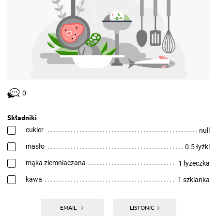
0
Składniki
cukier
null
masło
0.5 łyżki
mąka ziemniaczana
1 łyżeczka
kawa
1 szklanka
EMAIL
LISTONIC