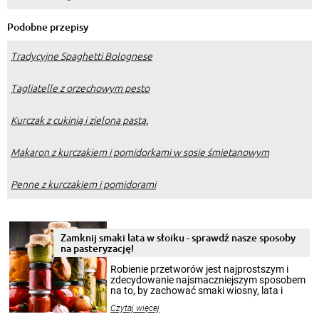
Podobne przepisy
Tradycyjne Spaghetti Bolognese
Tagliatelle z orzechowym pesto
Kurczak z cukinią i zieloną pastą.
Makaron z kurczakiem i pomidorkami w sosie śmietanowym
Penne z kurczakiem i pomidorami
Zamknij smaki lata w słoiku - sprawdź nasze sposoby
na pasteryzację!
Robienie przetworów jest najprostszym i
zdecydowanie najsmaczniejszym sposobem
na to, by zachować smaki wiosny, lata i
jesieni na dłużej. Można robić setki zdjęć
Czytaj więcej
krajobrazów, by cieszyć nimi oko w sezonie