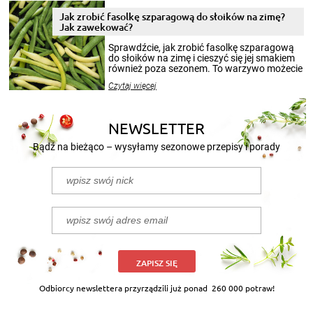
zimowym, ale to smaczny posiłek pozwoli w
pełni poczuć atmosferę cieplejszych
Jak zrobić fasolkę szparagową do słoików na zimę?
miesięcy. Przygotowanie słoików ze
Jak zawekować?
smakowitą zawartością musi obejmować
patenty, które pozwolą zachować świeżość
Sprawdźcie, jak zrobić fasolkę szparagową
przetworów.
do słoików na zimę i cieszyć się jej smakiem
również poza sezonem. To warzywo możecie
wekować na wiele sposobów. Wykorzystajcie
Czytaj więcej
nasze propozycje!
NEWSLETTER
Bądź na bieżąco – wysyłamy sezonowe przepisy i porady
ZAPISZ SIĘ
Odbiorcy newslettera przyrządzili już ponad
260 000 potraw!