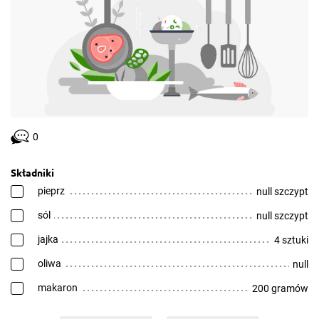
0
Składniki
pieprz
null szczypt
sól
null szczypt
jajka
4 sztuki
oliwa
null
makaron
200 gramów