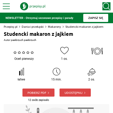
ZAPISZ SIĘ
NEWSLETTER - Otrzymuj sezonowe przepisy i porady
Przepisy.pl
Dania i przekąski
Makarony
Studencki makaron z jajkiem
Studencki makaron z jajkiem
Autor:
pasibrzuch pasibrzuch
Oceń pierwszy
1 os.
łatwe
15 min.
2 os.
POBIERZ PDF
UDOSTĘPNIJ
12 osób zapisało