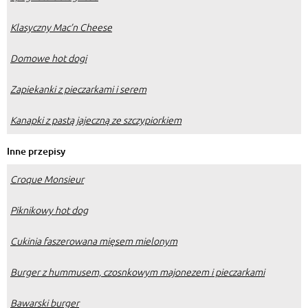
Klasyczny Mac’n Cheese
Domowe hot dogi
Zapiekanki z pieczarkami i serem
Kanapki z pastą jajeczną ze szczypiorkiem
Inne przepisy
Croque Monsieur
Piknikowy hot dog
Cukinia faszerowana mięsem mielonym
Burger z hummusem, czosnkowym majonezem i pieczarkami
Bawarski burger