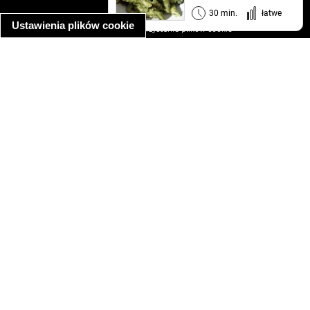
informacja o prywatności
30 min.
łatwe
Ustawienia plików cookie
informacja o wykorzystaniu plików cookie
ułatwienia dostępu
Najpopularniejsze przepisy
spaghetti bolognese
makaron z kurczakiem w sosie śmietanowym
kanapka z indykiem
ratatouille
lahmacun
mac and cheese
zupa minestrone
cannelloni ze szpinakiem i ricottą
spaghetti przepisy
makaron z kurczakiem
tagliatelle z kurczakiem