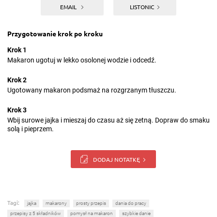
EMAIL
LISTONIC
Przygotowanie krok po kroku
Krok 1
Makaron ugotuj w lekko osolonej wodzie i odcedź.
Krok 2
Ugotowany makaron podsmaż na rozgrzanym tłuszczu.
Krok 3
Wbij surowe jajka i mieszaj do czasu aż się zetną. Dopraw do smaku
solą i pieprzem.
DODAJ NOTATKĘ
Tagi:
jajka
makarony
prosty przepis
dania do pracy
przepisy z 5 składników
pomysł na makaron
szybkie danie