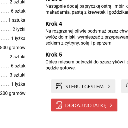
2 sztuki
Następnie dodaj papryczkę ostrą, imbir, k
6 sztuk
makadamia, pastą z krewetek i goździka
1 sztuka
Krok 4
2 łyżki
Na rozgrzanej oliwie podsmaż przez chw
wyłóż do miski, wymieszać z przyprawa
1 łyżka
sokiem z cytryny, solą i pieprzem.
800 gramów
Krok 5
2 sztuki
Oblep mięsem patyczki do szaszłyków i g
6 sztuk
będzie gotowe.
3 sztuki
1 łyżka
STERUJ GESTEM
200 gramów
DODAJ NOTATKĘ