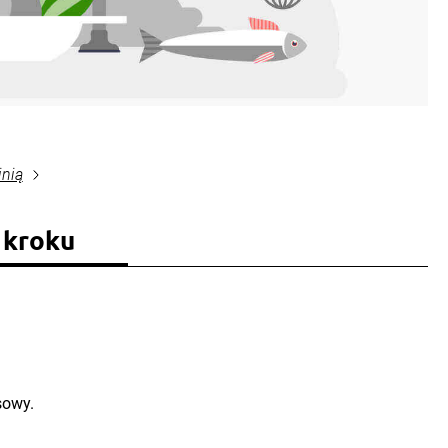
inią
 kroku
sowy.