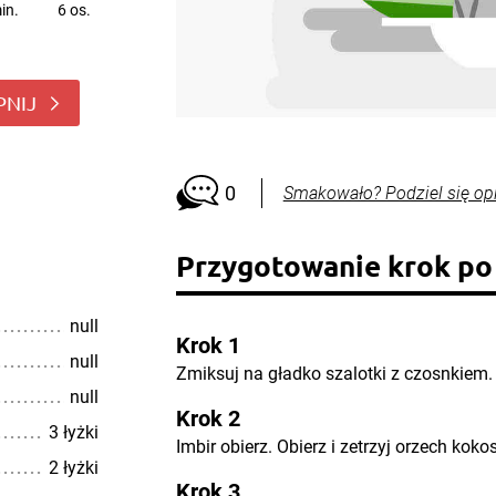
in.
6 os.
PNIJ
0
Smakowało? Podziel się op
Przygotowanie krok po
null
Krok 1
null
Zmiksuj na gładko szalotki z czosnkiem.
null
Krok 2
3 łyżki
Imbir obierz. Obierz i zetrzyj orzech koko
2 łyżki
Krok 3