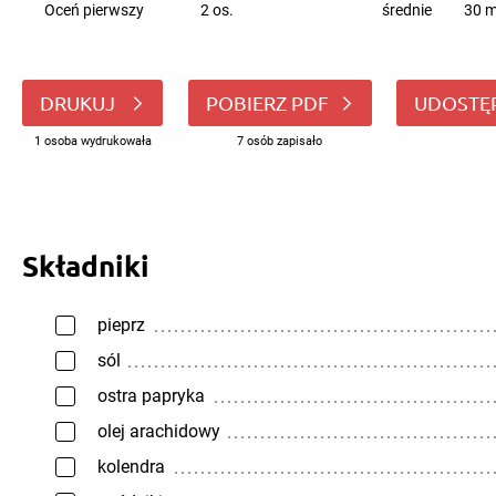
Oceń pierwszy
2 os.
średnie
30 m
DRUKUJ
POBIERZ PDF
UDOSTĘ
1 osoba wydrukowała
7 osób zapisało
Składniki
pieprz
sól
ostra papryka
olej arachidowy
kolendra