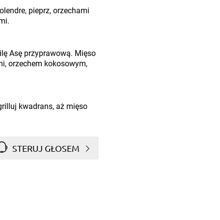
olendre, pieprz, orzechami
mi.
ilę Asę przyprawową. Mięso
mi, orzechem kokosowym,
rilluj kwadrans, aż mięso
STERUJ GŁOSEM