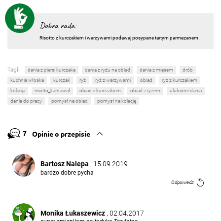
Dobra rada:
Risotto z kurczakiem i warzywami podawaj posypane tartym parmezanem.
Tagi:
dania z piersi kurczaka
dania z ryżu na obiad
dania z mięsem
drób
kuchnia włoska
kurczak
ryż
ryż z warzywami
obiad
ryż z kurczakiem
kolacja
risotto_karnawał
obiad z kurczakiem
obiad z ryżem
ulubione dania
dania do pracy
pomysł na obiad
pomysł na kolację
7
Opinie o przepisie
Bartosz Nalepa
, 15.09.2019
bardzo dobre pycha
Odpowiedz
Monika Łukaszewicz
, 02.04.2017