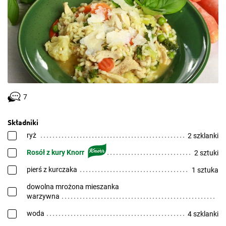
7
Składniki
ryż
2 szklanki
Rosół z kury Knorr
2 sztuki
pierś z kurczaka
1 sztuka
dowolna mrożona mieszanka
warzywna
woda
4 szklanki