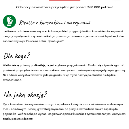
Odbiorcy newslettera przyrządzili już ponad
260 000 potraw!
Risotto z kurczakiem i warzywami
Jeśli masz ochotę na smaczny oraz kolorowy obiad, przygotuj risotto z kurczakiem i warzywami.
Jarzyny w połączeniu z ryżem i delikatnym, duszonym mięsem to jedna z włoskich potraw, które
zadomowiły się w Polsce na dobre. Spróbujesz?
Dla kogo?
Wielbiciele tej potrawy podkreślają, że jest szybka w przygotowaniu. Trudno się z tym nie zgodzić,
ponieważ przyrządzanie risotto z kurczakiem i warzywami mrożonymi zajmuje jedyne pół godziny.
Na dodatek wszystko zrobisz w jednym garnku, więc mycie naczyń po obiedzie nie będzie
czasochłonne.
Na jaką okazję?
Ryż z kurczakiem i warzywami mrożonymi to potrawa, której nie może zabraknąć w codziennym
menu obiadowym. Serwuj ją w zabieganym dniu po pracy, a resztki dania śmiało zapakuj do
pojemnika i weź ze sobą na wynos. Odgrzewana pierś z kurczaka z ryżem i mrożonymi warzywami
smakuje równie dobrze!