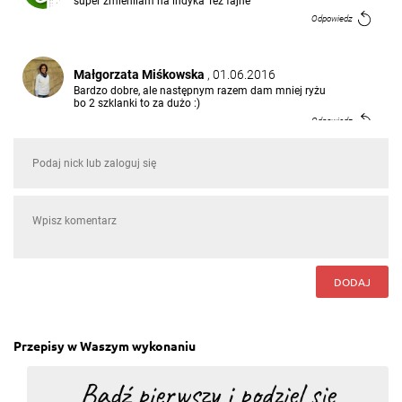
super zmienilam na indyka Tez fajne
Odpowiedz
Małgorzata Miśkowska
, 01.06.2016
Bardzo dobre, ale następnym razem dam mniej ryżu
bo 2 szklanki to za dużo :)
Odpowiedz
Sylwia Koch
, 20.05.2016
Dobre danie.
Odpowiedz
Gosia Macko
, 02.02.2016
DODAJ
pyszne szybkie proste
Odpowiedz
Przepisy w Waszym wykonaniu
Weronika Bednarek
, 30.01.2016
proste i smaczne można jeszcze doprawić kurkumą i
curry ☺
Odpowiedz