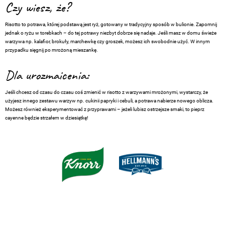
Czy wiesz, że?
Risotto to potrawa, której podstawą jest ryż, gotowany w tradycyjny sposób w bulionie. Zapomnij
jednak o ryżu w torebkach – do tej potrawy niezbyt dobrze się nadaje. Jeśli masz w domu świeże
warzywa np. kalafior, brokuły, marchewkę czy groszek, możesz ich swobodnie użyć. W innym
przypadku sięgnij po mrożoną mieszankę.
Dla urozmaicenia:
Jeśli chcesz od czasu do czasu coś zmienić w risotto z warzywami mrożonymi, wystarczy, że
użyjesz innego zestawu warzyw np. cukinii papryki i cebuli, a potrawa nabierze nowego oblicza.
Możesz również eksperymentować z przyprawami – jeżeli lubisz ostrzejsze smaki, to pieprz
cayenne będzie strzałem w dziesiątkę!