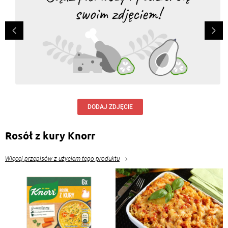
elżbieta włdarczyk
, 12.10.2015
szybkie i wygodne zamiast mrozonki mozna tez dac
to co sie znajdzie w lodowce
Odpowiedz
DODAJ ZDJĘCIE
Rosół z kury Knorr
Więcej przepisów z użyciem tego produktu