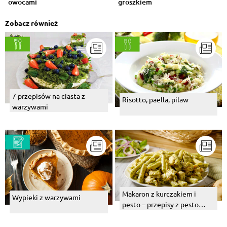
owocami
groszkiem
Zobacz również
7 przepisów na ciasta z
Risotto, paella, pilaw
warzywami
Makaron z kurczakiem i
Wypieki z warzywami
pesto – przepisy z pesto
bazyliowym i pomidorowym