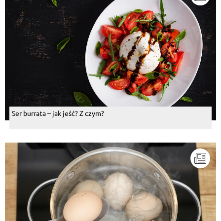
Ser burrata – jak jeść? Z czym?