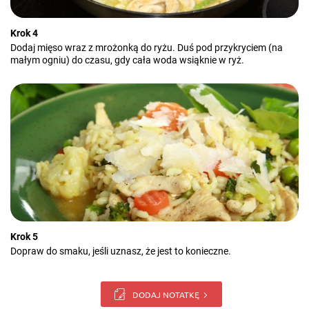
Krok 4
Dodaj mięso wraz z mrożonką do ryżu. Duś pod przykryciem (na
małym ogniu) do czasu, gdy cała woda wsiąknie w ryż.
Krok 5
Dopraw do smaku, jeśli uznasz, że jest to konieczne.
DODAJ NOTATKĘ