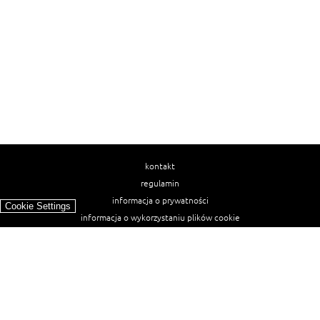
kontakt
regulamin
informacja o prywatności
Cookie Settings
informacja o wykorzystaniu plików cookie
ułatwienia dostępu
Najpopularniejsze przepisy
spaghetti bolognese
makaron z kurczakiem w sosie śmietanowym