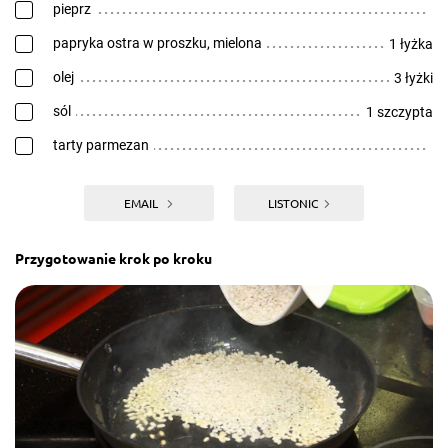
pieprz
papryka ostra w proszku, mielona
1 łyżka
olej
3 łyżki
sól
1 szczypta
tarty parmezan
EMAIL
LISTONIC
Przygotowanie krok po kroku