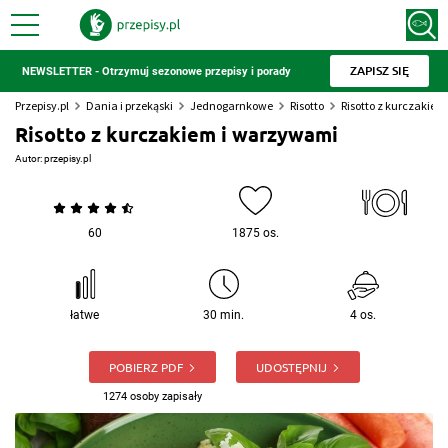
ZAPISZ SIĘ
NEWSLETTER - Otrzymuj sezonowe przepisy i porady
Przepisy.pl
Dania i przekąski
Jednogarnkowe
Risotto
Risotto z kurczakie
Risotto z kurczakiem i warzywami
Autor:
przepisy.pl
60
1875 os.
łatwe
30 min.
4 os.
POBIERZ PDF
UDOSTĘPNIJ
1274 osoby zapisały