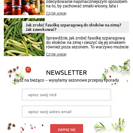
zdecydowanie najsmaczniejszym sposobem
na to, by zachować smaki wiosny, lata i
jesieni na dłużej. Można robić setki zdjęć
Czytaj więcej
krajobrazów, by cieszyć nimi oko w sezonie
zimowym, ale to smaczny posiłek pozwoli w
pełni poczuć atmosferę cieplejszych
Jak zrobić fasolkę szparagową do słoików na zimę?
miesięcy. Przygotowanie słoików ze
Jak zawekować?
smakowitą zawartością musi obejmować
patenty, które pozwolą zachować świeżość
Sprawdźcie, jak zrobić fasolkę szparagową
przetworów.
do słoików na zimę i cieszyć się jej smakiem
również poza sezonem. To warzywo możecie
wekować na wiele sposobów. Wykorzystajcie
Czytaj więcej
nasze propozycje!
NEWSLETTER
Bądź na bieżąco – wysyłamy sezonowe przepisy i porady
ZAPISZ SIĘ