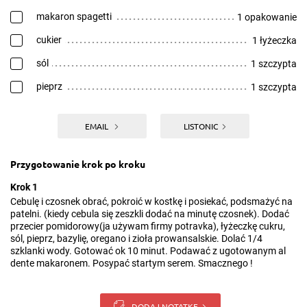
makaron spagetti
1 opakowanie
cukier
1 łyżeczka
sól
1 szczypta
pieprz
1 szczypta
EMAIL
LISTONIC
Przygotowanie krok po kroku
Krok 1
Cebulę i czosnek obrać, pokroić w kostkę i posiekać, podsmażyć na
patelni. (kiedy cebula się zeszkli dodać na minutę czosnek). Dodać
przecier pomidorowy(ja używam firmy potravka), łyżeczkę cukru,
sól, pieprz, bazylię, oregano i zioła prowansalskie. Dolać 1/4
szklanki wody. Gotować ok 10 minut. Podawać z ugotowanym al
dente makaronem. Posypać startym serem. Smacznego !
DODAJ NOTATKĘ