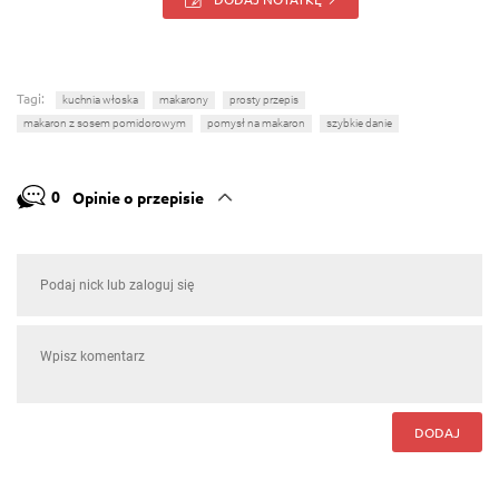
Tagi:
kuchnia włoska
makarony
prosty przepis
makaron z sosem pomidorowym
pomysł na makaron
szybkie danie
0
Opinie o przepisie
DODAJ