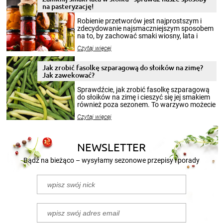
na pasteryzację!
Robienie przetworów jest najprostszym i
zdecydowanie najsmaczniejszym sposobem
na to, by zachować smaki wiosny, lata i
jesieni na dłużej. Można robić setki zdjęć
Czytaj więcej
krajobrazów, by cieszyć nimi oko w sezonie
zimowym, ale to smaczny posiłek pozwoli w
pełni poczuć atmosferę cieplejszych
Jak zrobić fasolkę szparagową do słoików na zimę?
miesięcy. Przygotowanie słoików ze
Jak zawekować?
smakowitą zawartością musi obejmować
patenty, które pozwolą zachować świeżość
Sprawdźcie, jak zrobić fasolkę szparagową
przetworów.
do słoików na zimę i cieszyć się jej smakiem
również poza sezonem. To warzywo możecie
wekować na wiele sposobów. Wykorzystajcie
Czytaj więcej
nasze propozycje!
NEWSLETTER
Bądź na bieżąco – wysyłamy sezonowe przepisy i porady