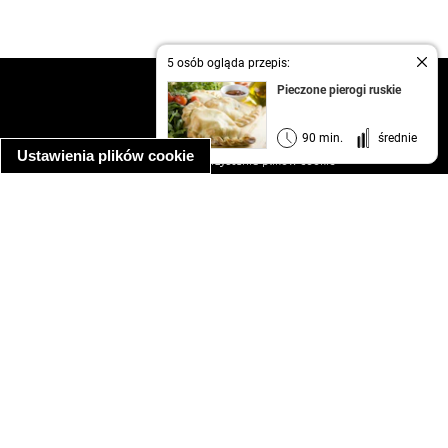
5 osób ogląda przepis:
kontakt
Pieczone pierogi ruskie
regulamin
informacja o prywatności
90 min.
średnie
Ustawienia plików cookie
informacja o wykorzystaniu plików cookie
ułatwienia dostępu
Najpopularniejsze przepisy
spaghetti bolognese
makaron z kurczakiem w sosie śmietanowym
kanapka z indykiem
ratatouille
lahmacun
mac and cheese
zupa minestrone