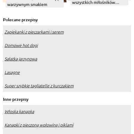
wszystkich miłośników
warzywnym smakiem
czekolady – 8 pomysłów na
szybkie wypieki z kakao
Polecane przepisy
Zapiekanki z pieczarkami i serem
Domowe hot dogi
Sałatka jarzynowa
Lasagne
Super szybkie tagliatelle z kurczakiem
Inne przepisy
Włoska kanapka
Kanapki z pieczoną wołowiną i piklami