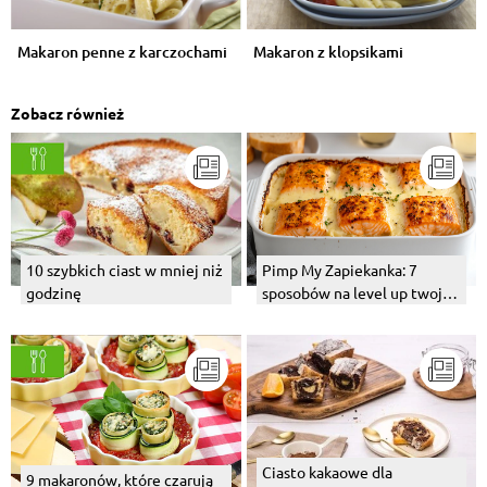
Makaron penne z karczochami
Makaron z klopsikami
Zobacz również
10 szybkich ciast w mniej niż
Pimp My Zapiekanka: 7
godzinę
sposobów na level up twojej
makaronowej zapiekanki
Zapiefix
Ciasto kakaowe dla
9 makaronów, które czarują