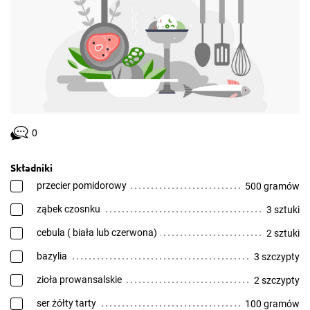
0
Składniki
przecier pomidorowy
500 gramów
ząbek czosnku
3 sztuki
cebula ( biała lub czerwona)
2 sztuki
bazylia
3 szczypty
zioła prowansalskie
2 szczypty
ser żółty tarty
100 gramów