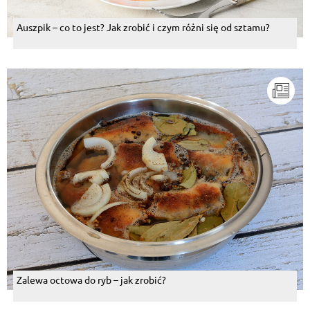
Auszpik – co to jest? Jak zrobić i czym różni się od sztamu?
Zalewa octowa do ryb – jak zrobić?