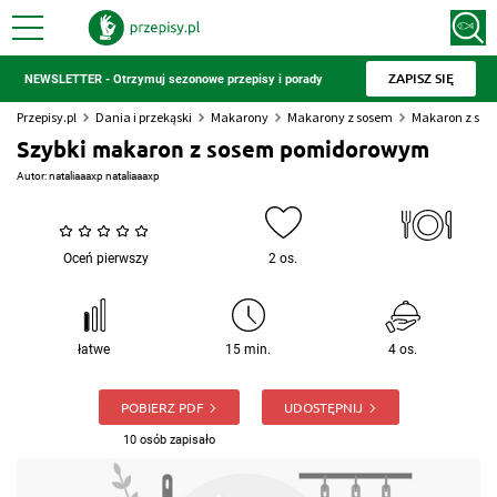
ZAPISZ SIĘ
NEWSLETTER - Otrzymuj sezonowe przepisy i porady
Przepisy.pl
Dania i przekąski
Makarony
Makarony z sosem
Makaron z so
Szybki makaron z sosem pomidorowym
Autor:
nataliaaaxp nataliaaaxp
Oceń pierwszy
2 os.
łatwe
15 min.
4 os.
POBIERZ PDF
UDOSTĘPNIJ
10 osób zapisało