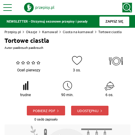
ZAPISZ SIĘ
NEWSLETTER - Otrzymuj sezonowe przepisy i porady
Przepisy.pl
Okazje
Karnawał
Ciasta na karnawał
Tortowe ciastla
Tortowe ciastla
Autor:
pasibrzuch pasibrzuch
Oceń pierwszy
3 os.
trudne
90 min.
6 os.
POBIERZ PDF
UDOSTĘPNIJ
0 osób zapisało