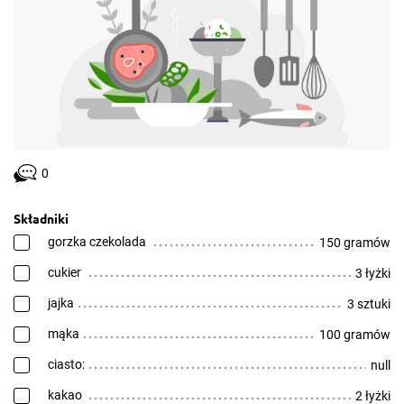
0
Składniki
gorzka czekolada
150 gramów
cukier
3 łyżki
jajka
3 sztuki
mąka
100 gramów
ciasto:
null
kakao
2 łyżki