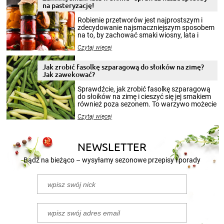
na pasteryzację!
Robienie przetworów jest najprostszym i
zdecydowanie najsmaczniejszym sposobem
na to, by zachować smaki wiosny, lata i
jesieni na dłużej. Można robić setki zdjęć
Czytaj więcej
krajobrazów, by cieszyć nimi oko w sezonie
zimowym, ale to smaczny posiłek pozwoli w
pełni poczuć atmosferę cieplejszych
Jak zrobić fasolkę szparagową do słoików na zimę?
miesięcy. Przygotowanie słoików ze
Jak zawekować?
smakowitą zawartością musi obejmować
patenty, które pozwolą zachować świeżość
Sprawdźcie, jak zrobić fasolkę szparagową
przetworów.
do słoików na zimę i cieszyć się jej smakiem
również poza sezonem. To warzywo możecie
wekować na wiele sposobów. Wykorzystajcie
Czytaj więcej
nasze propozycje!
NEWSLETTER
Bądź na bieżąco – wysyłamy sezonowe przepisy i porady