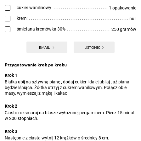
cukier wanilinowy
1 opakowanie
krem:
null
śmietana kremówka 30%
250 gramów
EMAIL
LISTONIC
Przygotowanie krok po kroku
Krok 1
Białka ubij na sztywną pianę , dodaj cukier i dalej ubijaj , aż piana
będzie lśniąca. Żółtka utrzyj z cukrem waniliowym. Połącz obie
masy, wymieszaj z mąką i kakao
Krok 2
Ciasto rozsmaruj na blasze wyłożonej pergaminem. Piecz 15 minut
w 200 stopniach.
Krok 3
Następnie z ciasta wytnij 12 krążków o średnicy 8 cm.