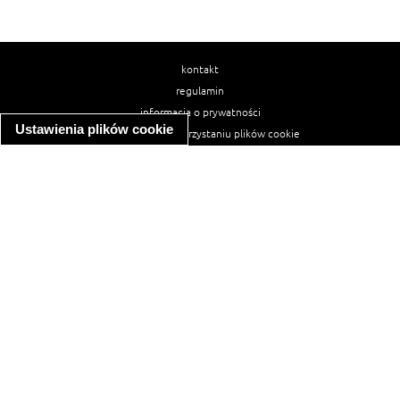
kontakt
regulamin
informacja o prywatności
Ustawienia plików cookie
informacja o wykorzystaniu plików cookie
ułatwienia dostępu
Najpopularniejsze przepisy
spaghetti bolognese
makaron z kurczakiem w sosie śmietanowym
kanapka z indykiem
ratatouille
lahmacun
mac and cheese
zupa minestrone
cannelloni ze szpinakiem i ricottą