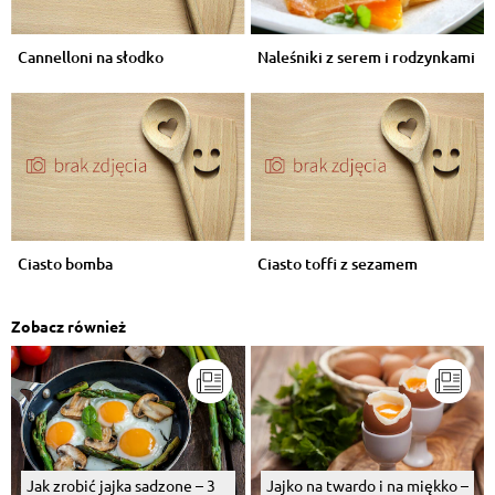
Cannelloni na słodko
Naleśniki z serem i rodzynkami
Ciasto bomba
Ciasto toffi z sezamem
Zobacz również
Jak zrobić jajka sadzone – 3
Jajko na twardo i na miękko –