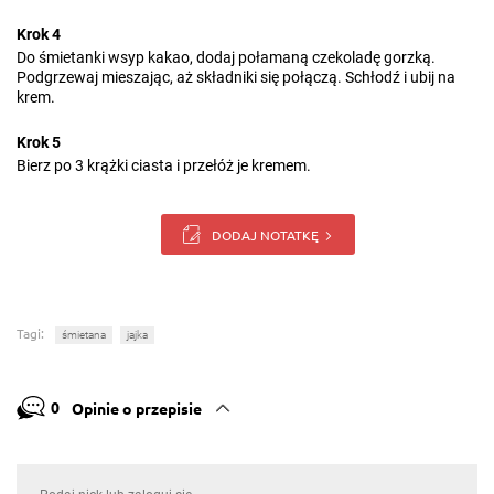
Krok 4
Do śmietanki wsyp kakao, dodaj połamaną czekoladę gorzką.
Podgrzewaj mieszając, aż składniki się połączą. Schłodź i ubij na
krem.
Krok 5
Bierz po 3 krążki ciasta i przełóż je kremem.
DODAJ NOTATKĘ
Tagi:
śmietana
jajka
0
Opinie o przepisie