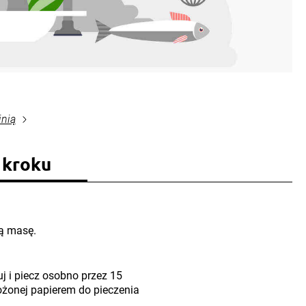
inią
 kroku
tą masę.
uj i piecz osobno przez 15
ożonej papierem do pieczenia