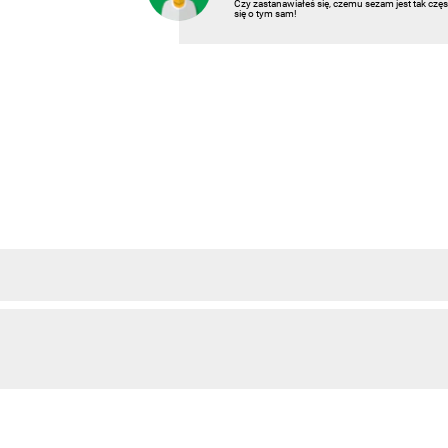
Czy zastanawiałeś się, czemu sezam jest tak c
się o tym sam!