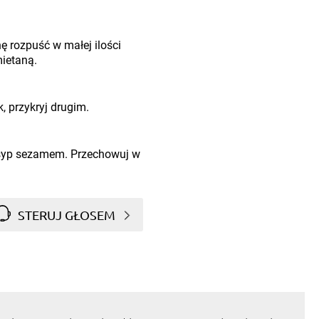
ę rozpuść w małej ilości
mietaną.
 przykryj drugim.
syp sezamem. Przechowuj w
STERUJ GŁOSEM