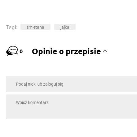
Tagi:
śmietana
jajka
Opinie o przepisie
0