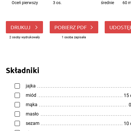
Oceń pierwszy
3 os.
średnie
60 m
DRUKUJ
POBIERZ PDF
UDOSTĘ
2 osoby wydrukowały
1 osoba zapisała
Składniki
jajka
miód
15
mąka
0
masło
sezam
10