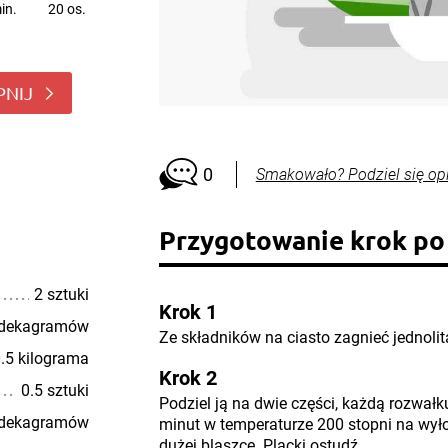
in.
20 os.
PNIJ
0
Smakowało? Podziel się op
Przygotowanie krok po
2 sztuki
Krok 1
 dekagramów
Ze składników na ciasto zagnieć jednoli
.5 kilograma
Krok 2
0.5 sztuki
Podziel ją na dwie części, każdą rozwałk
 dekagramów
minut w temperaturze 200 stopni na wył
dużej blaszce. Placki ostudź.