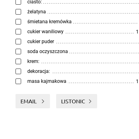
ciasto:
żelatyna
śmietana kremówka
cukier waniliowy
1
cukier puder
soda oczyszczona
krem:
dekoracja:
masa kajmakowa
1
EMAIL
LISTONIC