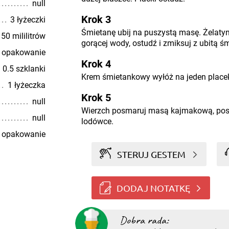
null
Krok 3
3 łyżeczki
Śmietanę ubij na puszystą masę. Żelatyn
50 mililitrów
gorącej wody, ostudź i zmiksuj z ubitą ś
 opakowanie
Krok 4
0.5 szklanki
Krem śmietankowy wyłóż na jeden placek,
1 łyżeczka
Krok 5
null
Wierzch posmaruj masą kajmakową, po
null
lodówce.
 opakowanie
STERUJ GESTEM
DODAJ NOTATKĘ
Dobra rada: