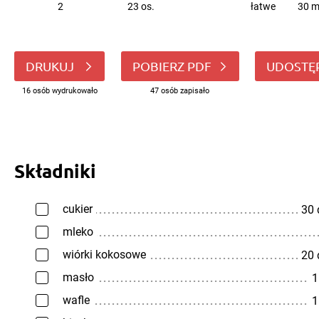
2
23 os.
łatwe
30 m
DRUKUJ
POBIERZ PDF
UDOSTĘ
16 osób wydrukowało
47 osób zapisało
Składniki
cukier
30
mleko
wiórki kokosowe
20
masło
1
wafle
1