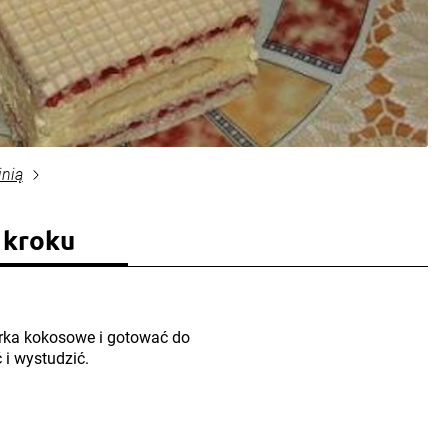
inią
 kroku
rka kokosowe i gotować do
i wystudzić.
.