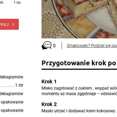
in.
1 os.
PNIJ
0
Smakowało? Podziel się op
Przygotowanie krok po
 dekagramów
Krok 1
1 litr
Mleko zagotować z cukrem , wsypać wió
 dekagramów
momentu aż masa zgęstnieje – odstawić 
 opakowanie
Krok 2
 opakowanie
Masło utrzeć i dodawać krem kokosowy 