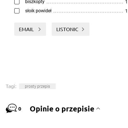
biszkopty
1
słoik powideł
1
EMAIL
LISTONIC
Tagi:
prosty przepis
Opinie o przepisie
0