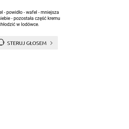
l - powidło - wafel - mniejsza
iebie - pozostała część kremu
schłodzić w lodówce.
STERUJ GŁOSEM