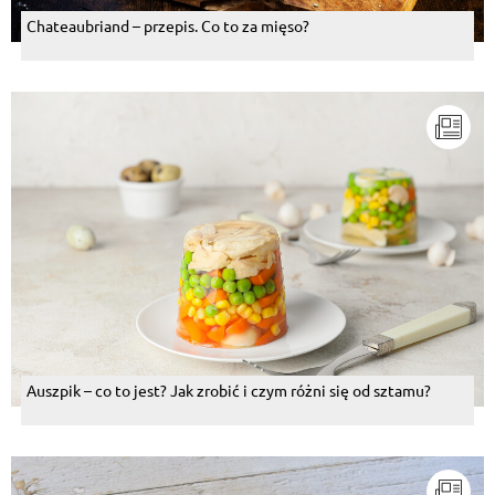
Chateaubriand – przepis. Co to za mięso?
Auszpik – co to jest? Jak zrobić i czym różni się od sztamu?