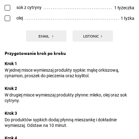
sok z cytryny
1 łyżeczka
olej
1 łyżka
EMAIL
LISTONIC
Przygotowanie krok po kroku
Krok 1
W jednej misce wymieszaj produkty sypkie: mąkę orkiszową,
cynamon, proszek do pieczenia oraz ksylitol.
Krok 2
W drugiej misce wymieszaj produkty płynne: mleko, olej oraz sok
cytryny.
Krok 3
Do produktów sypkich dodaj płynną mieszankę i dokładnie
wymieszaj. Odstaw na 10 minut.
Krok 4