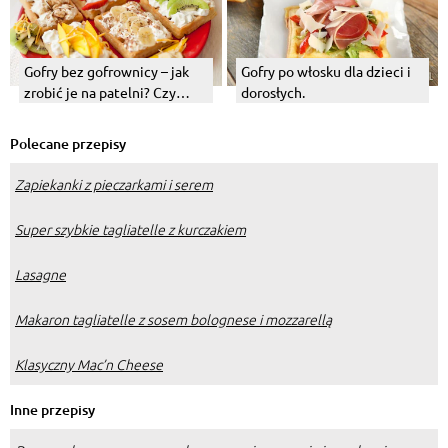
Gofry bez gofrownicy – jak
Gofry po włosku dla dzieci i
zrobić je na patelni? Czy
dorosłych.
można je smażyć?
Polecane przepisy
Zapiekanki z pieczarkami i serem
Super szybkie tagliatelle z kurczakiem
Lasagne
Makaron tagliatelle z sosem bolognese i mozzarellą
Klasyczny Mac’n Cheese
Inne przepisy