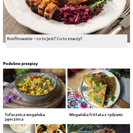
Konfitowanie – co to jest? Co to znaczy?
Podobne przepisy
Tofucznica wegańska
Wegańska frittata z rydzami
jajecznica