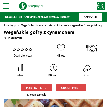
ZAPISZ SIĘ
NEWSLETTER - Otrzymuj sezonowe przepisy i porady
Przepisy.pl
Wege
Dania wegańskie
Śniadanie wegańskie
Wegańskie gofr
Wegańskie gofry z cynamonem
Autor:
healthfitlife
Oceń pierwszy
48 os.
łatwe
30 min.
2 os.
POBIERZ PDF
UDOSTĘPNIJ
47 osób zapisało