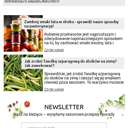
Zamknij smaki lata w słoiku - sprawdź nasze sposoby
na pasteryzację!
Robienie przetworów jest najprostszym i
zdecydowanie najsmaczniejszym sposobem
na to, by zachować smaki wiosny, lata i
jesieni na dłużej. Można robić setki zdjęć
Czytaj więcej
krajobrazów, by cieszyć nimi oko w sezonie
zimowym, ale to smaczny posiłek pozwoli w
pełni poczuć atmosferę cieplejszych
Jak zrobić fasolkę szparagową do słoików na zimę?
miesięcy. Przygotowanie słoików ze
Jak zawekować?
smakowitą zawartością musi obejmować
patenty, które pozwolą zachować świeżość
Sprawdźcie, jak zrobić fasolkę szparagową
przetworów.
do słoików na zimę i cieszyć się jej smakiem
również poza sezonem. To warzywo możecie
wekować na wiele sposobów. Wykorzystajcie
Czytaj więcej
nasze propozycje!
NEWSLETTER
Bądź na bieżąco – wysyłamy sezonowe przepisy i porady