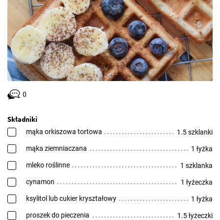
0
Składniki
mąka orkiszowa tortowa
1.5 szklanki
mąka ziemniaczana
1 łyżka
mleko roślinne
1 szklanka
cynamon
1 łyżeczka
ksylitol lub cukier kryształowy
1 łyżka
proszek do pieczenia
1.5 łyżeczki