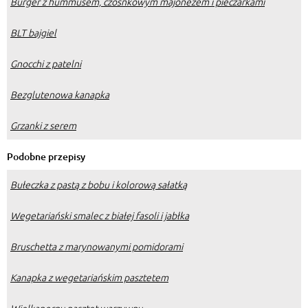
Burger z hummusem, czosnkowym majonezem i pieczarkami
BLT bajgiel
Gnocchi z patelni
Bezglutenowa kanapka
Grzanki z serem
Podobne przepisy
Bułeczka z pastą z bobu i kolorową sałatką
Wegetariański smalec z białej fasoli i jabłka
Bruschetta z marynowanymi pomidorami
Kanapka z wegetariańskim pasztetem
Wielkanocny pasztet warzywny