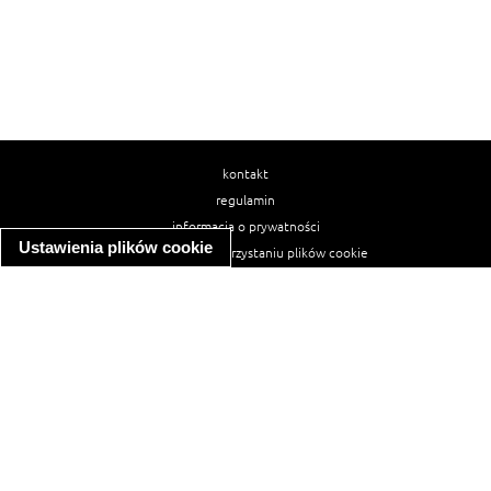
kontakt
regulamin
informacja o prywatności
Ustawienia plików cookie
informacja o wykorzystaniu plików cookie
ułatwienia dostępu
Najpopularniejsze przepisy
spaghetti bolognese
makaron z kurczakiem w sosie śmietanowym
kanapka z indykiem
ratatouille
lahmacun