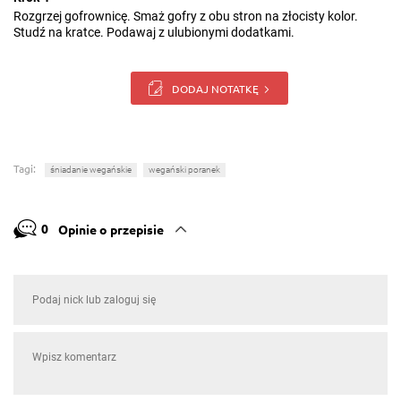
Rozgrzej gofrownicę. Smaż gofry z obu stron na złocisty kolor.
Studź na kratce. Podawaj z ulubionymi dodatkami.
DODAJ NOTATKĘ
Tagi:
śniadanie wegańskie
wegański poranek
0
Opinie o przepisie