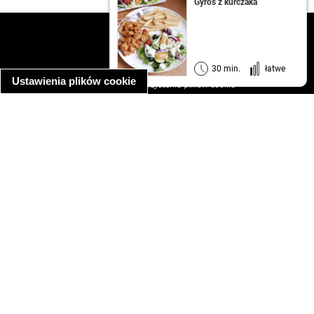
Gyros z kurczaka
kontakt
regulamin
informacja o prywatności
30 min.
łatwe
Ustawienia plików cookie
informacja o wykorzystaniu plików cookie
ułatwienia dostępu
Najpopularniejsze przepisy
spaghetti bolognese
makaron z kurczakiem w sosie śmietanowym
kanapka z indykiem
ratatouille
lahmacun
mac and cheese
zupa minestrone
cannelloni ze szpinakiem i ricottą
spaghetti przepisy