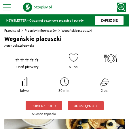
ZAPISZ SIĘ
NEWSLETTER - Otrzymuj sezonowe przepisy i porady
Przepisy.pl
Przepisy influencerów
Wegańskie placuszki
Wegańskie placuszki
Autor:
Julia Zdrojewska
Oceń pierwszy
61 os.
łatwe
30 min.
2 os.
POBIERZ PDF
UDOSTĘPNIJ
55 osób zapisało