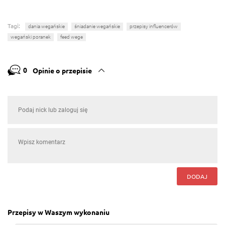
Tagi:
dania wegańskie
śniadanie wegańskie
przepisy influencerów
wegański poranek
feed wege
0
Opinie o przepisie
DODAJ
Przepisy w Waszym wykonaniu