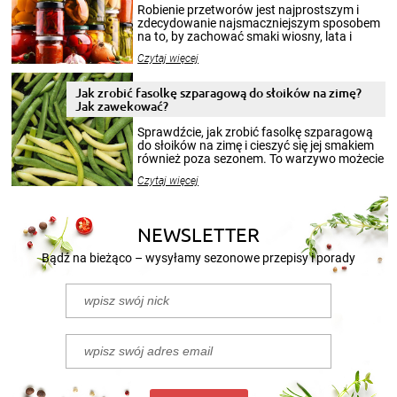
Robienie przetworów jest najprostszym i
zdecydowanie najsmaczniejszym sposobem
na to, by zachować smaki wiosny, lata i
jesieni na dłużej. Można robić setki zdjęć
Czytaj więcej
krajobrazów, by cieszyć nimi oko w sezonie
zimowym, ale to smaczny posiłek pozwoli w
pełni poczuć atmosferę cieplejszych
Jak zrobić fasolkę szparagową do słoików na zimę?
miesięcy. Przygotowanie słoików ze
Jak zawekować?
smakowitą zawartością musi obejmować
patenty, które pozwolą zachować świeżość
Sprawdźcie, jak zrobić fasolkę szparagową
przetworów.
do słoików na zimę i cieszyć się jej smakiem
również poza sezonem. To warzywo możecie
wekować na wiele sposobów. Wykorzystajcie
Czytaj więcej
nasze propozycje!
NEWSLETTER
Bądź na bieżąco – wysyłamy sezonowe przepisy i porady