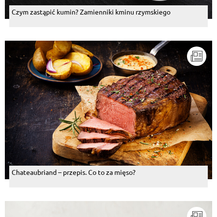
Czym zastąpić kumin? Zamienniki kminu rzymskiego
Chateaubriand – przepis. Co to za mięso?