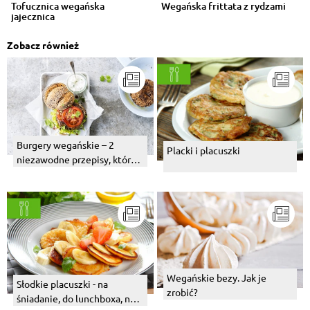
Tofucznica wegańska
Wegańska frittata z rydzami
jajecznica
Zobacz również
Burgery wegańskie – 2
Placki i placuszki
niezawodne przepisy, które
warto poznać
Wegańskie bezy. Jak je
Słodkie placuszki - na
zrobić?
śniadanie, do lunchboxa, na