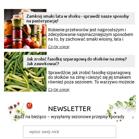
Zamknij smaki lata w słoiku - sprawdź nasze sposoby
na pasteryzację!
Robienie przetworów jest najprostszym i
zdecydowanie najsmaczniejszym sposobem
na to, by zachować smaki wiosny, lata i
jesieni na dłużej. Można robić setki zdjęć
Czytaj więcej
krajobrazów, by cieszyć nimi oko w sezonie
zimowym, ale to smaczny posiłek pozwoli w
pełni poczuć atmosferę cieplejszych
Jak zrobić fasolkę szparagową do słoików na zimę?
miesięcy. Przygotowanie słoików ze
Jak zawekować?
smakowitą zawartością musi obejmować
patenty, które pozwolą zachować świeżość
Sprawdźcie, jak zrobić fasolkę szparagową
przetworów.
do słoików na zimę i cieszyć się jej smakiem
również poza sezonem. To warzywo możecie
wekować na wiele sposobów. Wykorzystajcie
Czytaj więcej
nasze propozycje!
NEWSLETTER
Bądź na bieżąco – wysyłamy sezonowe przepisy i porady