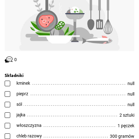
0
Składniki
kminek
null
pieprz
null
sól
null
jajka
2 sztuki
włoszczyzna
1 pęczek
chleb razowy
300 gramów