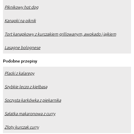
Piknikowy hot dog
Kanapki na piknik
Tort kanapkowy z kurczakiem grillowanym, awokado i jajkiem
Lasagne bolognese
Podobne przepisy
Placki z kalarepy
Szybkie leczo z kiełbasą
Soczysta karkówka z piekarnika
Sałatka makaronowa z curry
Złoty kurczak curry