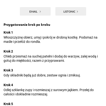
EMAIL
LISTONIC
Przygotowanie krok po kroku
Krok 1
Włoszczyznę obierz, umyj i pokrój w drobną kostkę. Podsmaż na
maśle i przełóż do rondla.
Krok 2
Chleb przesmaż na suchej patelni i dodaj do warzyw, zalej wodą i
gotuj do miękkości, razem z przyprawami.
Krok 3
Gdy składniki będą już dobre, zestaw ognia i zmiksuj.
Krok 4
Odlej szklankę zupy i rozmieszaj z surowym jajkiem. Przelej do
całości i dokładnie rozmieszaj.
Krok 5