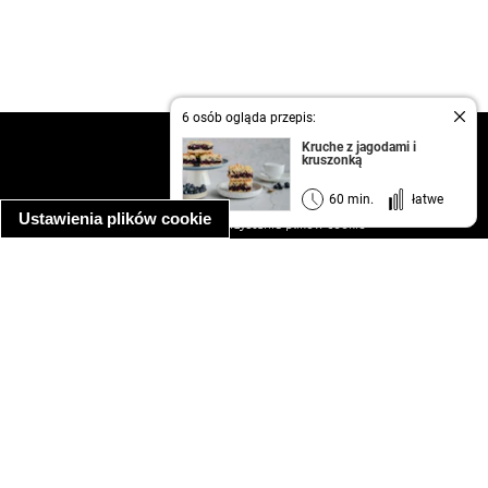
6 osób ogląda przepis:
kontakt
Kruche z jagodami i
kruszonką
regulamin
informacja o prywatności
60 min.
łatwe
Ustawienia plików cookie
informacja o wykorzystaniu plików cookie
ułatwienia dostępu
Najpopularniejsze przepisy
spaghetti bolognese
makaron z kurczakiem w sosie śmietanowym
kanapka z indykiem
ratatouille
lahmacun
mac and cheese