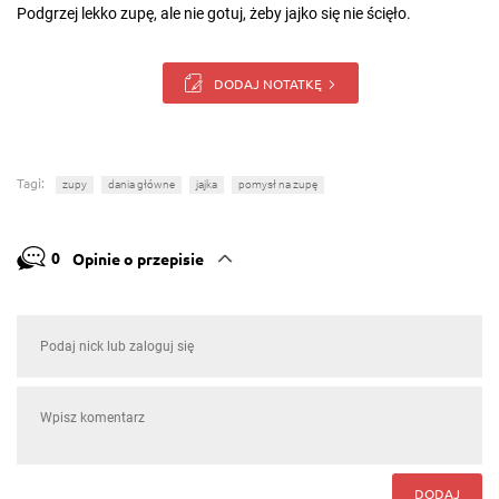
Podgrzej lekko zupę, ale nie gotuj, żeby jajko się nie ścięło.
DODAJ NOTATKĘ
Tagi:
zupy
dania główne
jajka
pomysł na zupę
0
Opinie o przepisie
DODAJ