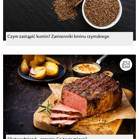
Czym zastąpić kumin? Zamienniki kminu rzymskiego
Chateaubriand – przepis. Co to za mięso?