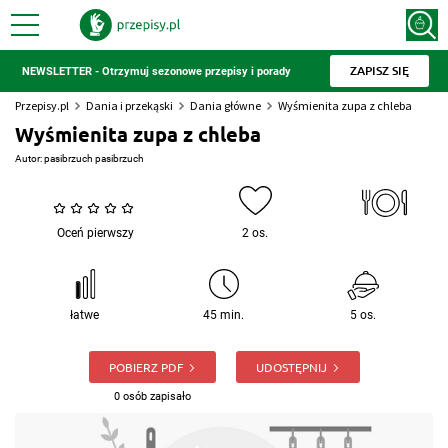
ZAPISZ SIĘ
NEWSLETTER - Otrzymuj sezonowe przepisy i porady
Przepisy.pl
Dania i przekąski
Dania główne
Wyśmienita zupa z chleba
Wyśmienita zupa z chleba
Autor:
pasibrzuch pasibrzuch
Oceń pierwszy
2 os.
łatwe
45 min.
5 os.
POBIERZ PDF
UDOSTĘPNIJ
0 osób zapisało