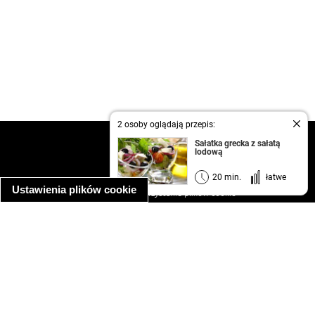
2 osoby oglądają przepis:
kontakt
Sałatka grecka z sałatą
lodową
regulamin
informacja o prywatności
20 min.
łatwe
Ustawienia plików cookie
informacja o wykorzystaniu plików cookie
ułatwienia dostępu
Najpopularniejsze przepisy
spaghetti bolognese
makaron z kurczakiem w sosie śmietanowym
kanapka z indykiem