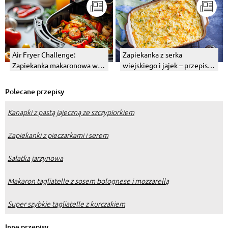
Air Fryer Challenge:
Zapiekanka z serka
Zapiekanka makaronowa w
wiejskiego i jajek – przepis z
20 minut? Sprawdzamy, czy
warzywami
to działa!
Polecane przepisy
Kanapki z pastą jajeczną ze szczypiorkiem
Zapiekanki z pieczarkami i serem
Sałatka jarzynowa
Makaron tagliatelle z sosem bolognese i mozzarellą
Super szybkie tagliatelle z kurczakiem
Inne przepisy