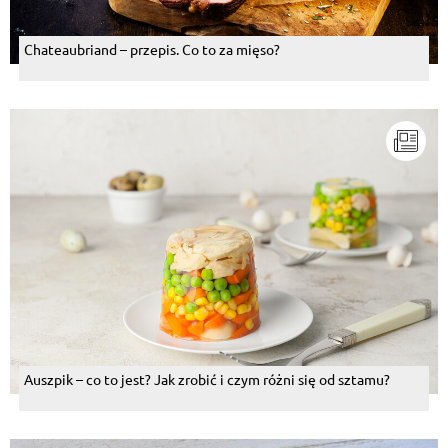
Chateaubriand – przepis. Co to za mięso?
Auszpik – co to jest? Jak zrobić i czym różni się od sztamu?