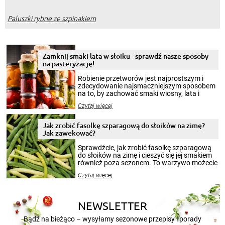
Paluszki rybne ze szpinakiem
Zamknij smaki lata w słoiku - sprawdź nasze sposoby
na pasteryzację!
Robienie przetworów jest najprostszym i
zdecydowanie najsmaczniejszym sposobem
na to, by zachować smaki wiosny, lata i
jesieni na dłużej. Można robić setki zdjęć
Czytaj więcej
krajobrazów, by cieszyć nimi oko w sezonie
zimowym, ale to smaczny posiłek pozwoli w
pełni poczuć atmosferę cieplejszych
Jak zrobić fasolkę szparagową do słoików na zimę?
miesięcy. Przygotowanie słoików ze
Jak zawekować?
smakowitą zawartością musi obejmować
patenty, które pozwolą zachować świeżość
Sprawdźcie, jak zrobić fasolkę szparagową
przetworów.
do słoików na zimę i cieszyć się jej smakiem
również poza sezonem. To warzywo możecie
wekować na wiele sposobów. Wykorzystajcie
Czytaj więcej
nasze propozycje!
NEWSLETTER
Bądź na bieżąco – wysyłamy sezonowe przepisy i porady