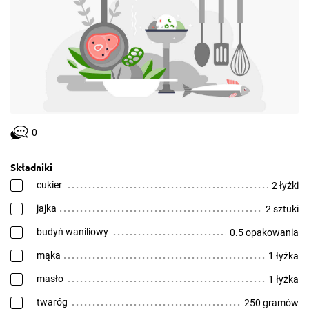
0
Składniki
cukier
2 łyżki
jajka
2 sztuki
budyń waniliowy
0.5 opakowania
mąka
1 łyżka
masło
1 łyżka
twaróg
250 gramów