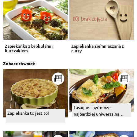
Zapiekanka z brokułami i
Zapiekanka ziemniaczana z
kurczakiem
curry
Zobacz również
Lasagne - być może
Zapiekanka to jest to!
najbardziej uniwersalna
zapiekanka na świecie