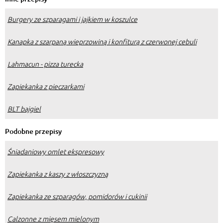
Burgery ze szparagami i jajkiem w koszulce
Kanapka z szarpaną wieprzowiną i konfiturą z czerwonej cebuli
Lahmacun - pizza turecka
Zapiekanka z pieczarkami
BLT bajgiel
Podobne przepisy
Śniadaniowy omlet ekspresowy
Zapiekanka z kaszy z włoszczyzną
Zapiekanka ze szparagów, pomidorów i cukinii
Calzonne z mięsem mielonym