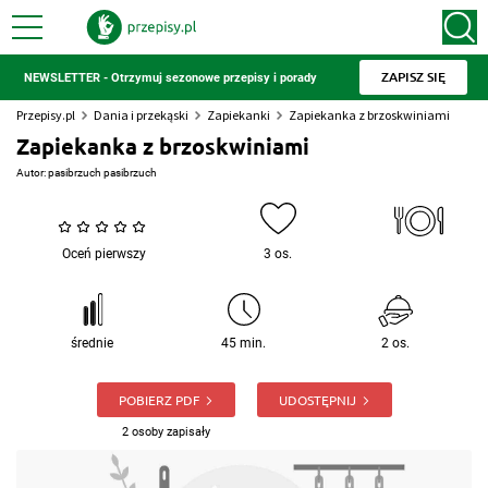
ZAPISZ SIĘ
NEWSLETTER - Otrzymuj sezonowe przepisy i porady
Przepisy.pl
Dania i przekąski
Zapiekanki
Zapiekanka z brzoskwiniami
Zapiekanka z brzoskwiniami
Autor:
pasibrzuch pasibrzuch
Oceń pierwszy
3 os.
średnie
45 min.
2 os.
POBIERZ PDF
UDOSTĘPNIJ
2 osoby zapisały