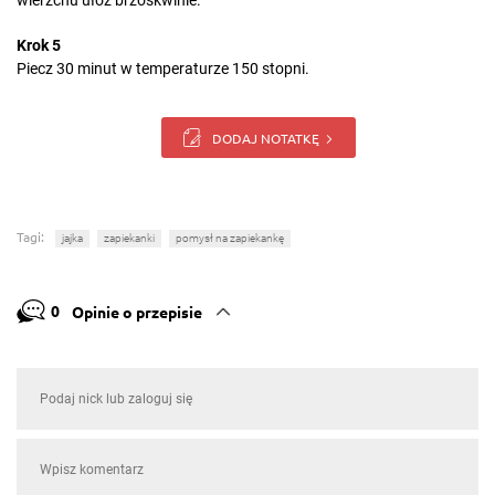
wierzchu ułóż brzoskwinie.
Krok 5
Piecz 30 minut w temperaturze 150 stopni.
DODAJ NOTATKĘ
Tagi:
jajka
zapiekanki
pomysł na zapiekankę
0
Opinie o przepisie