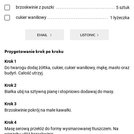
brzoskwinie z puszki
5 sztuk
cukier waniliowy
1 łyżeczka
EMAIL
LISTONIC
Przygotowanie krok po kroku
Krok 1
Do twarogu dodaj żółtka, cukier, cukier waniliowy, mąkę, masło oraz
budyń. Całość utrzyj.
Krok 2
Białka ubij na sztywną pianę i stopniowo dodawaj do masy.
Krok 3
Brzoskwinie pokrój na małe kawałki.
Krok 4
Masę serową przełóż do formy wysmarowanej tłuszczem. Na