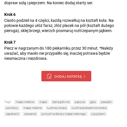
dopraw solą i pieprzem. Na koniec dodaj starty ser.
Krok 6
Ciasto podziel na 4 części, każdą rozwałkuj na kształt koła. Na
połowie każdego ułóż farsz, złóż placek na pół (kształt dużego
pieroga), sklej brzegi, wierzch posmaruj roztrzepanym jajkiem.
Krok 7
Piecz w nagrzanym do 180 piekarniku przez 30 minut. *Należy
uważać, aby masło nie przypaliło się, inaczej potrawa będzie
niesmaczna i niezdrowa.
DODAJ NOTATKĘ
Tagi:
mięso mielone
mięso
dania główne
papryka
jajka
pieczarki
pomidory
mięso mielone
kuchnia włoska
kuchnia śródziemnomorska
zapiekanki
pieczenie
pomysł na danie z mięsa mielonego
z grzybami