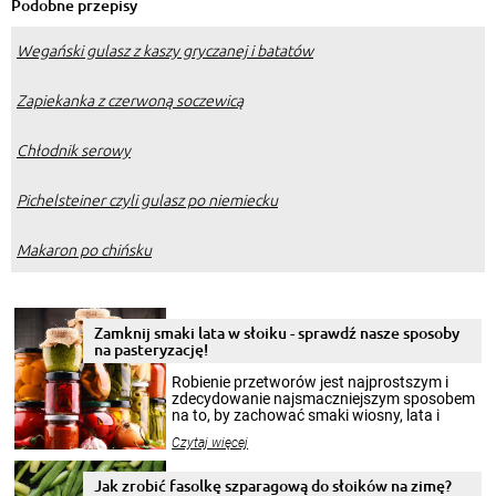
Podobne przepisy
Wegański gulasz z kaszy gryczanej i batatów
Zapiekanka z czerwoną soczewicą
Chłodnik serowy
Pichelsteiner czyli gulasz po niemiecku
Makaron po chińsku
Zamknij smaki lata w słoiku - sprawdź nasze sposoby
na pasteryzację!
Robienie przetworów jest najprostszym i
zdecydowanie najsmaczniejszym sposobem
na to, by zachować smaki wiosny, lata i
jesieni na dłużej. Można robić setki zdjęć
Czytaj więcej
krajobrazów, by cieszyć nimi oko w sezonie
zimowym, ale to smaczny posiłek pozwoli w
pełni poczuć atmosferę cieplejszych
Jak zrobić fasolkę szparagową do słoików na zimę?