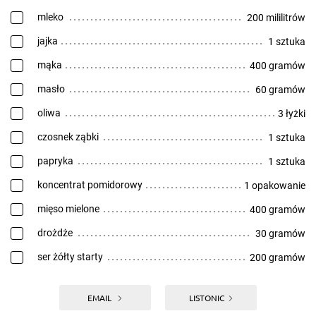
mleko
200 mililitrów
jajka
1 sztuka
mąka
400 gramów
masło
60 gramów
oliwa
3 łyżki
czosnek ząbki
1 sztuka
papryka
1 sztuka
koncentrat pomidorowy
1 opakowanie
mięso mielone
400 gramów
drożdże
30 gramów
ser żółty starty
200 gramów
EMAIL
LISTONIC