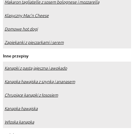
Makaron tagliatelle z sosem bolognese i mozzarellą
Klasyczny Mac’n Cheese
Domowe hot dogi
Zapiekanki z pieczarkami i serem
Inne przepisy
Kanapki z pastą jajeczna i awokado
Kanapka hawajska z szynką i ananasem
Chrupiące kanapki z łososiem
Kanapka hawajska
Włoska kanapka