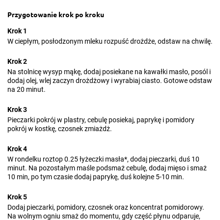
Przygotowanie krok po kroku
Krok 1
W ciepłym, posłodzonym mleku rozpuść drożdże, odstaw na chwilę.
Krok 2
Na stolnicę wysyp mąkę, dodaj posiekane na kawałki masło, posól i
dodaj olej, wlej zaczyn drożdżowy i wyrabiaj ciasto. Gotowe odstaw
na 20 minut.
Krok 3
Pieczarki pokrój w plastry, cebulę posiekaj, paprykę i pomidory
pokrój w kostkę, czosnek zmiażdż.
Krok 4
W rondelku roztop 0.25 łyżeczki masła*, dodaj pieczarki, duś 10
minut. Na pozostałym maśle podsmaż cebulę, dodaj mięso i smaż
10 min, po tym czasie dodaj paprykę, duś kolejne 5-10 min.
Krok 5
Dodaj pieczarki, pomidory, czosnek oraz koncentrat pomidorowy.
Na wolnym ogniu smaż do momentu, gdy część płynu odparuje,