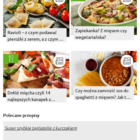
Zapiekanka? Z mięsem czy
Ravioli – z czym podawać
wegetariańska?
pierożki z serem, a z czym te
z mięsem?
Czy można zamrozić sos do
Dołóż mięcha czyli 14
spaghetti z mięsem? Jak to
najlepszych kanapek z
zrobić?
mięsem
Polecane przepisy
Super szybkie tagliatelle z kurczakiem