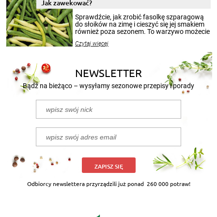
miesięcy. Przygotowanie słoików ze
Jak zawekować?
smakowitą zawartością musi obejmować
patenty, które pozwolą zachować świeżość
Sprawdźcie, jak zrobić fasolkę szparagową
przetworów.
do słoików na zimę i cieszyć się jej smakiem
również poza sezonem. To warzywo możecie
wekować na wiele sposobów. Wykorzystajcie
Czytaj więcej
nasze propozycje!
NEWSLETTER
Bądź na bieżąco – wysyłamy sezonowe przepisy i porady
ZAPISZ SIĘ
Odbiorcy newslettera przyrządzili już ponad
260 000 potraw!