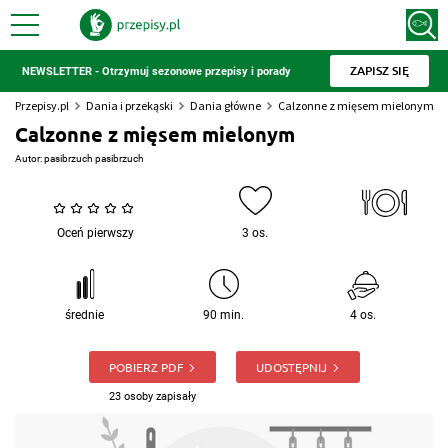
ZAPISZ SIĘ
NEWSLETTER - Otrzymuj sezonowe przepisy i porady
Przepisy.pl
Dania i przekąski
Dania główne
Calzonne z mięsem mielonym
Calzonne z mięsem mielonym
Autor:
pasibrzuch pasibrzuch
Oceń pierwszy
3 os.
średnie
90 min.
4 os.
POBIERZ PDF
UDOSTĘPNIJ
23 osoby zapisały