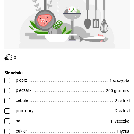
0
Składniki
pieprz
1 szczypta
pieczarki
200 gramów
cebule
3 sztuki
pomidory
2 sztuki
sól
1 łyżeczka
cukier
1 łyżka