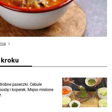
inią
 kroku
 drobne paseczki. Cebule
pustę i koperek. Mięso mielone
r
.