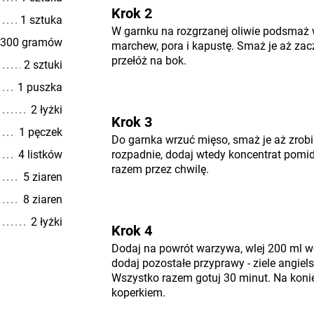
Krok 2
1 sztuka
W garnku na rozgrzanej oliwie podsmaż 
300 gramów
marchew, pora i kapustę. Smaż je aż zac
przełóż na bok.
2 sztuki
1 puszka
2 łyżki
Krok 3
1 pęczek
Do garnka wrzuć mięso, smaż je aż zrobi 
4 listków
rozpadnie, dodaj wtedy koncentrat pomi
razem przez chwilę.
5 ziaren
8 ziaren
2 łyżki
Krok 4
Dodaj na powrót warzywa, wlej 200 ml 
dodaj pozostałe przyprawy - ziele angielsk
Wszystko razem gotuj 30 minut. Na kon
koperkiem.