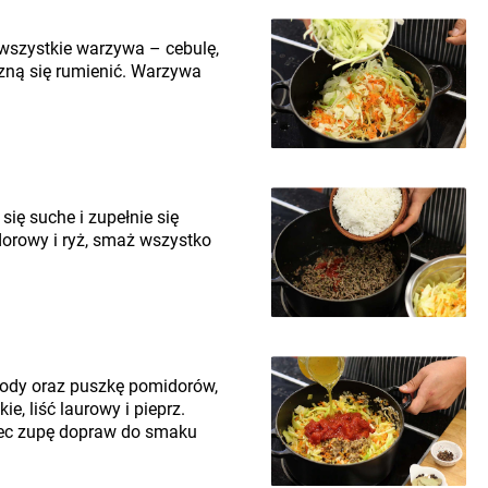
wszystkie warzywa – cebulę,
zną się rumienić. Warzywa
się suche i zupełnie się
dorowy i ryż, smaż wszystko
wody oraz puszkę pomidorów,
ie, liść laurowy i pieprz.
iec zupę dopraw do smaku