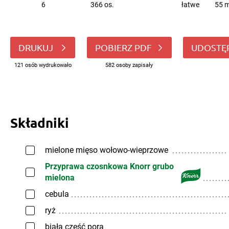
6
366 os.
łatwe
55 m
DRUKUJ
POBIERZ PDF
UDOSTĘ
121 osób wydrukowało
582 osoby zapisały
Składniki
mielone mięso wołowo-wieprzowe
Przyprawa czosnkowa Knorr grubo
mielona
cebula
ryż
biała część pora