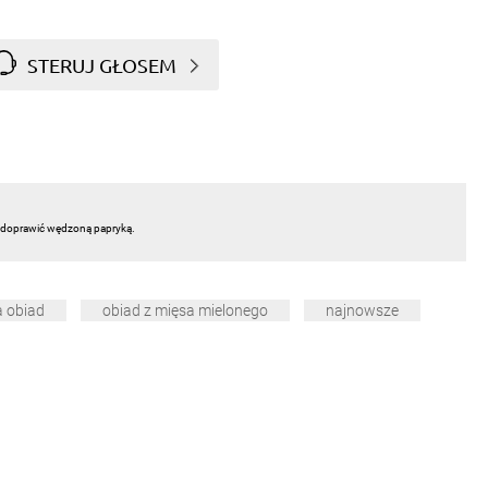
STERUJ GŁOSEM
i doprawić wędzoną papryką.
a obiad
obiad z mięsa mielonego
najnowsze