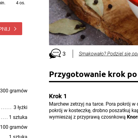
in.
4 os.
PNIJ
3
Smakowało? Podziel się op
Przygotowanie krok po
300 gramów
Krok 1
Marchew zetrzyj na tarce. Pora pokrój w
3 łyżki
pokrój w kosteczkę, drobno poszatkuj ka
wymieszaj z przyprawą czosnkową
Knor
1 sztuka
100 gramów
1 sztuka