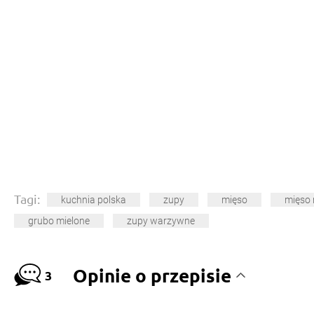
Tagi:
kuchnia polska
zupy
mięso
mięso 
grubo mielone
zupy warzywne
Opinie o przepisie
3