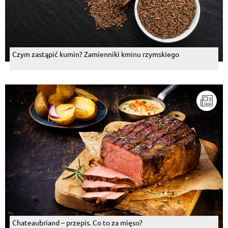
Czym zastąpić kumin? Zamienniki kminu rzymskiego
Chateaubriand – przepis. Co to za mięso?