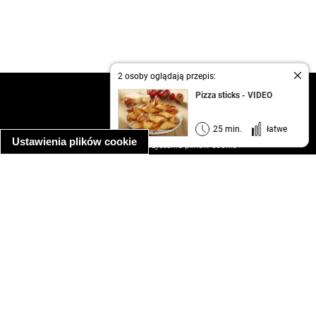
2 osoby oglądają przepis:
kontakt
Pizza sticks - VIDEO
regulamin
informacja o prywatności
25 min.
łatwe
Ustawienia plików cookie
informacja o wykorzystaniu plików cookie
ułatwienia dostępu
Najpopularniejsze przepisy
spaghetti bolognese
makaron z kurczakiem w sosie śmietanowym
kanapka z indykiem
ratatouille
lahmacun
mac and cheese