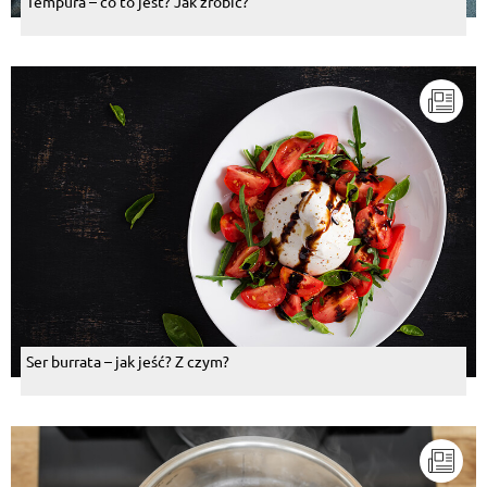
Tempura – co to jest? Jak zrobić?
Ser burrata – jak jeść? Z czym?