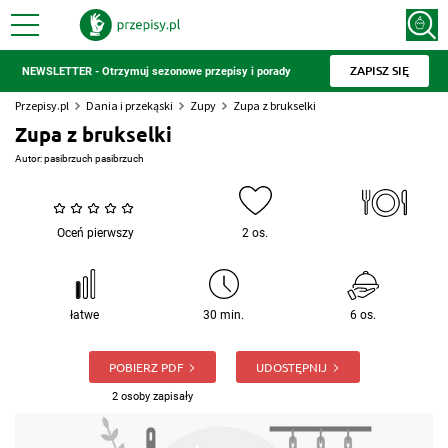
ZAPISZ SIĘ
NEWSLETTER - Otrzymuj sezonowe przepisy i porady
Przepisy.pl
Dania i przekąski
Zupy
Zupa z brukselki
Zupa z brukselki
Autor:
pasibrzuch pasibrzuch
Oceń pierwszy
2 os.
łatwe
30 min.
6 os.
POBIERZ PDF
UDOSTĘPNIJ
2 osoby zapisały