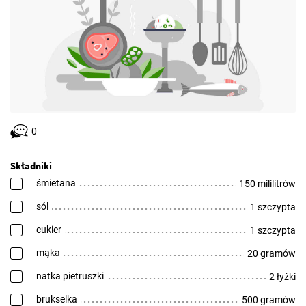
0
Składniki
śmietana
150 mililitrów
sól
1 szczypta
cukier
1 szczypta
mąka
20 gramów
natka pietruszki
2 łyżki
brukselka
500 gramów