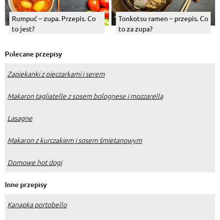
Rumpuć – zupa. Przepis. Co
Tonkotsu ramen – przepis. Co
to jest?
to za zupa?
Polecane przepisy
Zapiekanki z pieczarkami i serem
Makaron tagliatelle z sosem bolognese i mozzarellą
Lasagne
Makaron z kurczakiem i sosem śmietanowym
Domowe hot dogi
Inne przepisy
Kanapka portobello