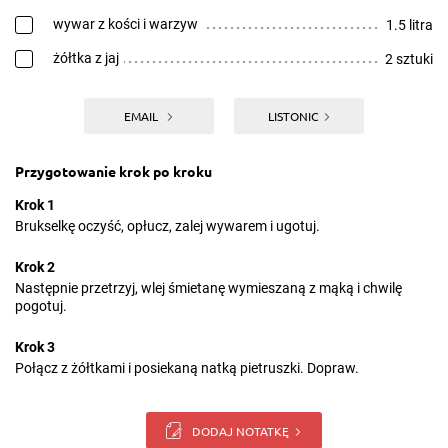
wywar z kości i warzyw
1.5 litra
żółtka z jaj
2 sztuki
EMAIL
LISTONIC
Przygotowanie krok po kroku
Krok 1
Brukselkę oczyść, opłucz, zalej wywarem i ugotuj.
Krok 2
Następnie przetrzyj, wlej śmietanę wymieszaną z mąką i chwilę
pogotuj.
Krok 3
Połącz z żółtkami i posiekaną natką pietruszki. Dopraw.
DODAJ NOTATKĘ