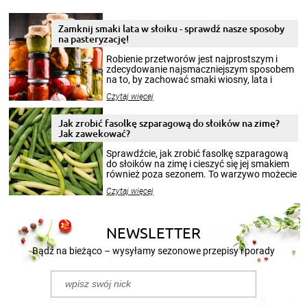
Zamknij smaki lata w słoiku - sprawdź nasze sposoby
na pasteryzację!
Robienie przetworów jest najprostszym i
zdecydowanie najsmaczniejszym sposobem
na to, by zachować smaki wiosny, lata i
jesieni na dłużej. Można robić setki zdjęć
Czytaj więcej
krajobrazów, by cieszyć nimi oko w sezonie
zimowym, ale to smaczny posiłek pozwoli w
pełni poczuć atmosferę cieplejszych
Jak zrobić fasolkę szparagową do słoików na zimę?
miesięcy. Przygotowanie słoików ze
Jak zawekować?
smakowitą zawartością musi obejmować
patenty, które pozwolą zachować świeżość
Sprawdźcie, jak zrobić fasolkę szparagową
przetworów.
do słoików na zimę i cieszyć się jej smakiem
również poza sezonem. To warzywo możecie
wekować na wiele sposobów. Wykorzystajcie
Czytaj więcej
nasze propozycje!
NEWSLETTER
Bądź na bieżąco – wysyłamy sezonowe przepisy i porady