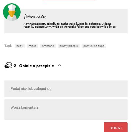
Dobra rada:
Aby natka z pietruszki dłużej zachowała świeżość, opłucz ją, ułóż na
ręczniku papierowym, włóż do woreczka foliowego i umieśc w lodówce.
Tagi:
zupy
mięso
śmietana
prosty przepis
pomysł na zupę
0
Opinie o przepisie
DODAJ