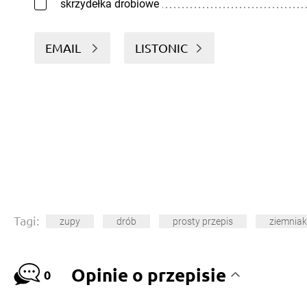
skrzydełka drobiowe
EMAIL
LISTONIC
Tagi:
zupy
drób
prosty przepis
ziemniak
Opinie o przepisie
0