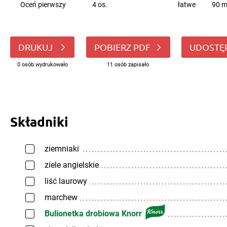
Oceń pierwszy
4 os.
łatwe
90 m
DRUKUJ
POBIERZ PDF
UDOSTĘ
0 osób wydrukowało
11 osób zapisało
Składniki
ziemniaki
ziele angielskie
liść laurowy
marchew
Bulionetka drobiowa Knorr