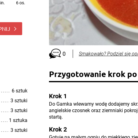
in.
6 os.
PNIJ
0
Smakowało? Podziel się op
Przygotowanie krok po
6 sztuk
Krok 1
3 sztuki
Do Garnka wlewamy wodę dodajemy skrzyd
3 sztuki
angielskie czosnek oraz ziemniaki pokro
startą.
1 sztuka
Krok 2
3 sztuki
Gotuję na małym ogniu do miękkiego zi