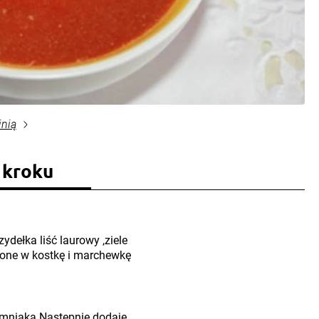
inią
 kroku
ełka liść laurowy ,ziele
jone w kostkę i marchewkę
emniaka Następnie dodaje