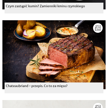
Czym zastąpić kumin? Zamienniki kminu rzymskiego
Chateaubriand – przepis. Co to za mięso?