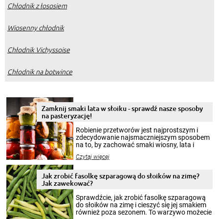
Chłodnik z łososiem
Wiosenny chłodnik
Chłodnik Vichyssoise
Chłodnik na botwince
Zamknij smaki lata w słoiku - sprawdź nasze sposoby
na pasteryzację!
Robienie przetworów jest najprostszym i
zdecydowanie najsmaczniejszym sposobem
na to, by zachować smaki wiosny, lata i
jesieni na dłużej. Można robić setki zdjęć
Czytaj więcej
krajobrazów, by cieszyć nimi oko w sezonie
zimowym, ale to smaczny posiłek pozwoli w
pełni poczuć atmosferę cieplejszych
Jak zrobić fasolkę szparagową do słoików na zimę?
miesięcy. Przygotowanie słoików ze
Jak zawekować?
smakowitą zawartością musi obejmować
patenty, które pozwolą zachować świeżość
Sprawdźcie, jak zrobić fasolkę szparagową
przetworów.
do słoików na zimę i cieszyć się jej smakiem
również poza sezonem. To warzywo możecie