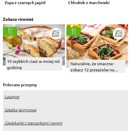
Zupa z czarnych jagód
Chłodnik z marchewki
Zobacz również
10 szybkich ciast w mniej niż
Naturalnie, że smaczne -
godzinę
zobacz 12 przepisów na
proste i pyszne połączenia
Polecane przepisy
Lasagne
Sałatka jarzynowa
Zapiekanki z pieczarkami i serem