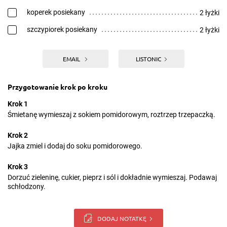
koperek posiekany
2 łyżki
szczypiorek posiekany
2 łyżki
EMAIL
LISTONIC
Przygotowanie krok po kroku
Krok 1
Śmietanę wymieszaj z sokiem pomidorowym, roztrzep trzepaczką.
Krok 2
Jajka zmiel i dodaj do soku pomidorowego.
Krok 3
Dorzuć zieleninę, cukier, pieprz i sól i dokładnie wymieszaj. Podawaj
schłodzony.
DODAJ NOTATKĘ