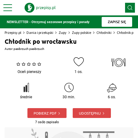
ZAPISZ SIĘ
NEWSLETTER - Otrzymuj sezonowe przepisy i porady
Przepisy.pl
Dania i przekąski
Zupy
Zupy polskie
Chłodniki
Chłodnik po 
Chłodnik po wrocławsku
Autor:
pasibrzuch pasibrzuch
Oceń pierwszy
1 os.
średnie
30 min.
6 os.
POBIERZ PDF
UDOSTĘPNIJ
7 osób zapisało