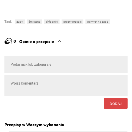
Tagi:
zupy
śmietana
chłodniki
prosty przepis
pomysł na zupę
0
Opinie o przepisie
DODAJ
Przepisy w Waszym wykonaniu