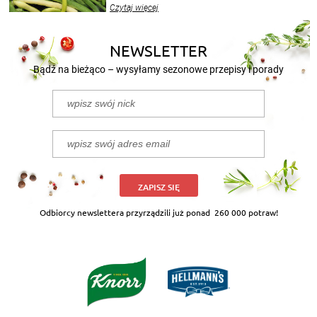
wekować na wiele sposobów. Wykorzystajcie
Czytaj więcej
nasze propozycje!
NEWSLETTER
Bądź na bieżąco – wysyłamy sezonowe przepisy i porady
ZAPISZ SIĘ
Odbiorcy newslettera przyrządzili już ponad
260 000 potraw!