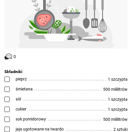
0
Składniki
pieprz
1 szczypta
śmietana
500 mililitrów
sól
1 szczypta
cukier
1 szczypta
sok pomidorowy
500 mililitrów
jaja ugotowane na twardo
2 sztuki