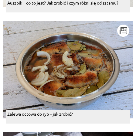
Auszpik – co to jest? Jak zrobić i czym różni się od sztamu?
Zalewa octowa do ryb – jak zrobić?