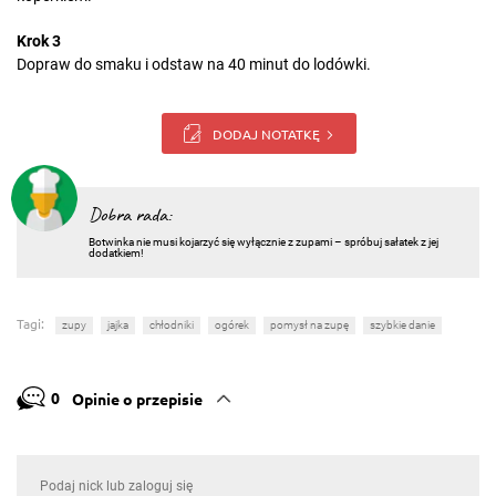
Krok 3
Dopraw do smaku i odstaw na 40 minut do lodówki.
DODAJ NOTATKĘ
Dobra rada:
Botwinka nie musi kojarzyć się wyłącznie z zupami – spróbuj sałatek z jej
dodatkiem!
Tagi:
zupy
jajka
chłodniki
ogórek
pomysł na zupę
szybkie danie
0
Opinie o przepisie