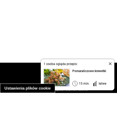
1 osoba ogląda przepis:
kontakt
Pomarańczowe krewetki
regulamin
informacja o prywatności
15 min.
łatwe
Ustawienia plików cookie
informacja o wykorzystaniu plików cookie
ułatwienia dostępu
Najpopularniejsze przepisy
spaghetti bolognese