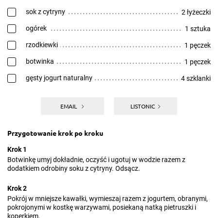
sok z cytryny
2 łyżeczki
ogórek
1 sztuka
rzodkiewki
1 pęczek
botwinka
1 pęczek
gęsty jogurt naturalny
4 szklanki
EMAIL
LISTONIC
Przygotowanie krok po kroku
Krok 1
Botwinkę umyj dokładnie, oczyść i ugotuj w wodzie razem z
dodatkiem odrobiny soku z cytryny. Odsącz.
Krok 2
Pokrój w mniejsze kawałki, wymieszaj razem z jogurtem, obranymi,
pokrojonymi w kostkę warzywami, posiekaną natką pietruszki i
koperkiem.