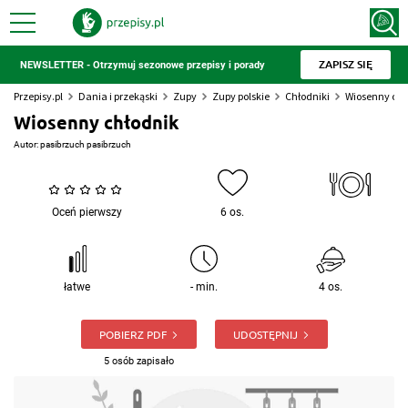
ZAPISZ SIĘ
NEWSLETTER - Otrzymuj sezonowe przepisy i porady
Przepisy.pl
Dania i przekąski
Zupy
Zupy polskie
Chłodniki
Wiosenny chł
Wiosenny chłodnik
Autor:
pasibrzuch pasibrzuch
Oceń pierwszy
6 os.
łatwe
- min.
4 os.
POBIERZ PDF
UDOSTĘPNIJ
5 osób zapisało