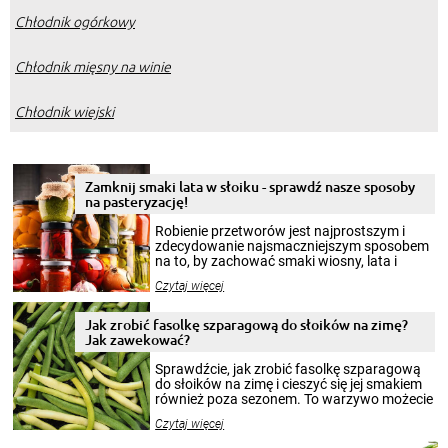
Chłodnik ogórkowy
Chłodnik mięsny na winie
Chłodnik wiejski
Zamknij smaki lata w słoiku - sprawdź nasze sposoby
na pasteryzację!
Robienie przetworów jest najprostszym i
zdecydowanie najsmaczniejszym sposobem
na to, by zachować smaki wiosny, lata i
jesieni na dłużej. Można robić setki zdjęć
Czytaj więcej
krajobrazów, by cieszyć nimi oko w sezonie
zimowym, ale to smaczny posiłek pozwoli w
pełni poczuć atmosferę cieplejszych
Jak zrobić fasolkę szparagową do słoików na zimę?
miesięcy. Przygotowanie słoików ze
Jak zawekować?
smakowitą zawartością musi obejmować
patenty, które pozwolą zachować świeżość
Sprawdźcie, jak zrobić fasolkę szparagową
przetworów.
do słoików na zimę i cieszyć się jej smakiem
również poza sezonem. To warzywo możecie
wekować na wiele sposobów. Wykorzystajcie
Czytaj więcej
nasze propozycje!