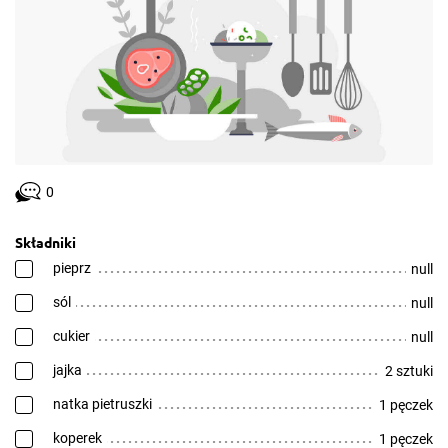
0
Składniki
pieprz
null
sól
null
cukier
null
jajka
2 sztuki
natka pietruszki
1 pęczek
koperek
1 pęczek