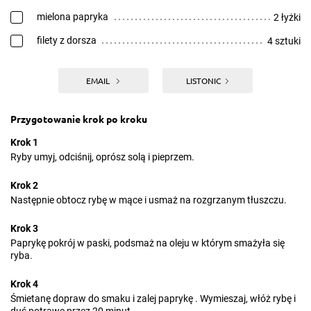
mielona papryka
2 łyżki
filety z dorsza
4 sztuki
EMAIL
LISTONIC
Przygotowanie krok po kroku
Krok 1
Ryby umyj, odciśnij, oprósz solą i pieprzem.
Krok 2
Następnie obtocz rybę w mące i usmaż na rozgrzanym tłuszczu.
Krok 3
Paprykę pokrój w paski, podsmaż na oleju w którym smażyła się
ryba.
Krok 4
Śmietanę dopraw do smaku i zalej paprykę . Wymieszaj, włóż rybę i