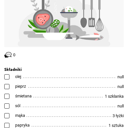
0
Składniki
olej
null
pieprz
null
śmietana
1 szklanka
sól
null
mąka
3 łyżki
papryka
1 sztuka