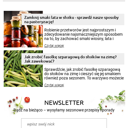
Zamknij smaki lata w słoiku - sprawdź nasze sposoby
na pasteryzację!
Robienie przetworów jest najprostszym i
zdecydowanie najsmaczniejszym sposobem
na to, by zachować smaki wiosny, lata i
jesieni na dłużej. Można robić setki zdjęć
Czytaj więcej
krajobrazów, by cieszyć nimi oko w sezonie
zimowym, ale to smaczny posiłek pozwoli w
pełni poczuć atmosferę cieplejszych
Jak zrobić fasolkę szparagową do słoików na zimę?
miesięcy. Przygotowanie słoików ze
Jak zawekować?
smakowitą zawartością musi obejmować
patenty, które pozwolą zachować świeżość
Sprawdźcie, jak zrobić fasolkę szparagową
przetworów.
do słoików na zimę i cieszyć się jej smakiem
również poza sezonem. To warzywo możecie
wekować na wiele sposobów. Wykorzystajcie
Czytaj więcej
nasze propozycje!
NEWSLETTER
Bądź na bieżąco – wysyłamy sezonowe przepisy i porady