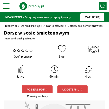
ZAPISZ SIĘ
NEWSLETTER - Otrzymuj sezonowe przepisy i porady
Przepisy.pl
Dania i przekąski
Dania główne
Dorsz w sosie śmietanowym
Dorsz w sosie śmietanowym
Autor:
pasibrzuch pasibrzuch
Oceń pierwszy
3 os.
łatwe
60 min.
4 os.
POBIERZ PDF
UDOSTĘPNIJ
22 osoby zapisały