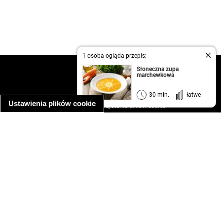
1 osoba ogląda przepis:
Słoneczna zupa
kontakt
marchewkowa
regulamin
informacja o prywatności
30 min.
łatwe
Ustawienia plików cookie
informacja o wykorzystaniu plików cookie
ułatwienia dostępu
Najpopularniejsze przepisy
spaghetti bolognese
makaron z kurczakiem w sosie śmietanowym
kanapka z indykiem
ratatouille
lahmacun