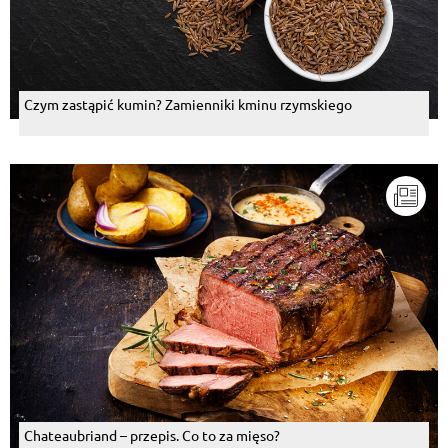
Czym zastąpić kumin? Zamienniki kminu rzymskiego
Chateaubriand – przepis. Co to za mięso?