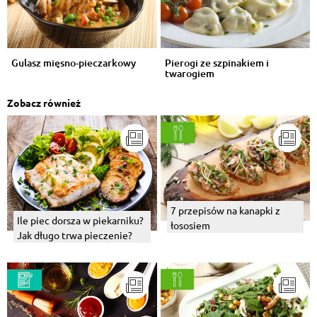
Gulasz mięsno-pieczarkowy
Pierogi ze szpinakiem i
twarogiem
Zobacz również
7 przepisów na kanapki z
Ile piec dorsza w piekarniku?
łososiem
Jak długo trwa pieczenie?