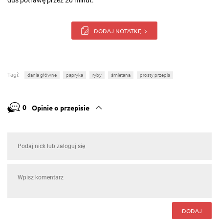
duś potrawę przez 20 minut.
DODAJ NOTATKĘ
Tagi:
dania główne
papryka
ryby
śmietana
prosty przepis
0
Opinie o przepisie
DODAJ