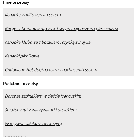
Inne przepisy
Kanapka z grillowanym serem
Burger z hummusem, czosnkowym majonezem i pieczarkami
Kanapka klubowa z boczkiem i szynką z indyka
Kanapki piknikowe
Grillowane Hot dogi na ostro z nachosami i sosem
Podobne przepisy
Dorsz ze szpinakiem w cieście francuskim
Smażony ryż z warzywami i kurczakiem
Warzywna sałatka z ciecierzycą