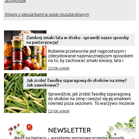
Strogonow
Klopsy z pieczarkami w sosie musztardowym
Zamknij smaki lata w słoiku - sprawdź nasze sposoby
na pasteryzację!
Robienie przetworów jest najprostszym i
zdecydowanie najsmaczniejszym sposobem
na to, by zachować smaki wiosny, lata i
jesieni na dłużej. Można robić setki zdjęć
Czytaj więcej
krajobrazów, by cieszyć nimi oko w sezonie
zimowym, ale to smaczny posiłek pozwoli w
pełni poczuć atmosferę cieplejszych
Jak zrobić fasolkę szparagową do słoików na zimę?
miesięcy. Przygotowanie słoików ze
Jak zawekować?
smakowitą zawartością musi obejmować
patenty, które pozwolą zachować świeżość
Sprawdźcie, jak zrobić fasolkę szparagową
przetworów.
do słoików na zimę i cieszyć się jej smakiem
również poza sezonem. To warzywo możecie
wekować na wiele sposobów. Wykorzystajcie
Czytaj więcej
nasze propozycje!
NEWSLETTER
Bądź na bieżąco – wysyłamy sezonowe przepisy i porady