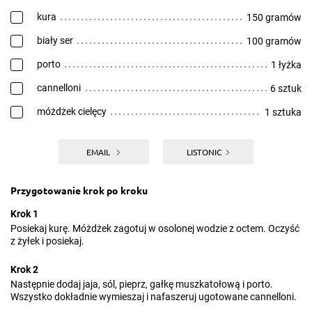
kura
150 gramów
biały ser
100 gramów
porto
1 łyżka
cannelloni
6 sztuk
móżdżek cielęcy
1 sztuka
EMAIL
LISTONIC
Przygotowanie krok po kroku
Krok 1
Posiekaj kurę. Móżdżek zagotuj w osolonej wodzie z octem. Oczyść
z żyłek i posiekaj.
Krok 2
Następnie dodaj jaja, sól, pieprz, gałkę muszkatołową i porto.
Wszystko dokładnie wymieszaj i nafaszeruj ugotowane cannelloni.