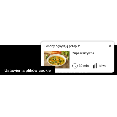
3 osoby oglądają przepis:
kontakt
Zupa warzywna
regulamin
informacja o prywatności
30 min.
łatwe
Ustawienia plików cookie
informacja o wykorzystaniu plików cookie
ułatwienia dostępu
Najpopularniejsze przepisy
spaghetti bolognese
makaron z kurczakiem w sosie śmietanowym
kanapka z indykiem