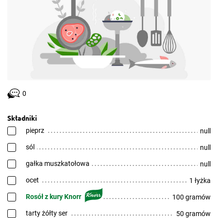
0
Składniki
pieprz
null
sól
null
gałka muszkatołowa
null
ocet
1 łyżka
Rosół z kury Knorr
100 gramów
tarty żółty ser
50 gramów