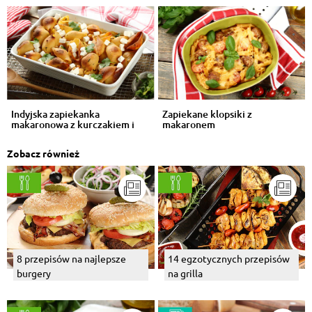
kurczakiem
Indyjska zapiekanka
Zapiekane klopsiki z
makaronowa z kurczakiem i
makaronem
curry
Zobacz również
8 przepisów na najlepsze
14 egzotycznych przepisów
burgery
na grilla