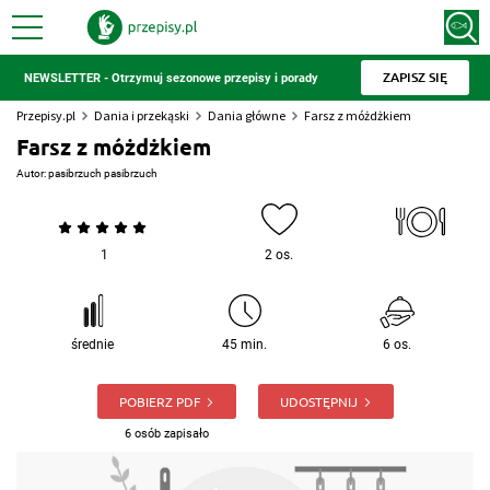
ZAPISZ SIĘ
NEWSLETTER - Otrzymuj sezonowe przepisy i porady
Przepisy.pl
Dania i przekąski
Dania główne
Farsz z móżdżkiem
Farsz z móżdżkiem
Autor:
pasibrzuch pasibrzuch
1
2 os.
średnie
45 min.
6 os.
POBIERZ PDF
UDOSTĘPNIJ
6 osób zapisało