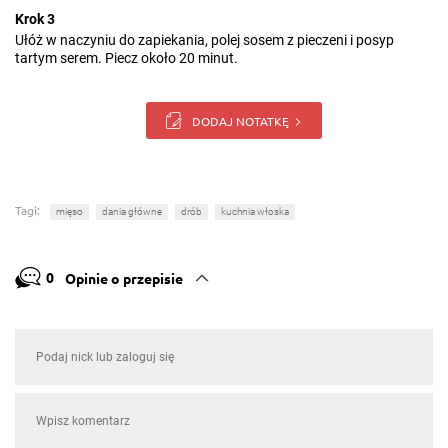
Krok 3
Ułóż w naczyniu do zapiekania, polej sosem z pieczeni i posyp
tartym serem. Piecz około 20 minut.
DODAJ NOTATKĘ
Tagi:
mięso
dania główne
drób
kuchnia włoska
0
Opinie o przepisie