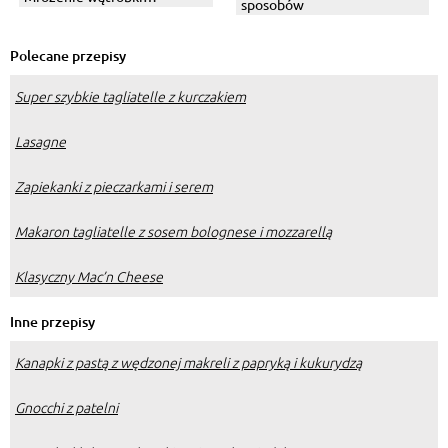
sposobów
drobiowej i wieprzowej
Polecane przepisy
Super szybkie tagliatelle z kurczakiem
Lasagne
Zapiekanki z pieczarkami i serem
Makaron tagliatelle z sosem bolognese i mozzarellą
Klasyczny Mac’n Cheese
Inne przepisy
Kanapki z pastą z wędzonej makreli z papryką i kukurydzą
Gnocchi z patelni