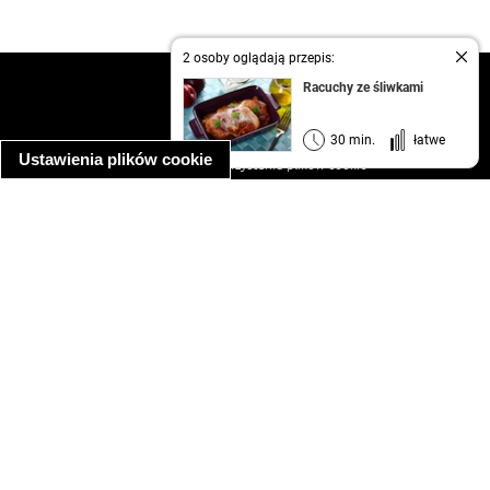
2 osoby oglądają przepis:
kontakt
Racuchy ze śliwkami
regulamin
informacja o prywatności
30 min.
łatwe
Ustawienia plików cookie
informacja o wykorzystaniu plików cookie
ułatwienia dostępu
Najpopularniejsze przepisy
spaghetti bolognese
makaron z kurczakiem w sosie śmietanowym
kanapka z indykiem
ratatouille
lahmacun
mac and cheese
zupa minestrone
cannelloni ze szpinakiem i ricottą