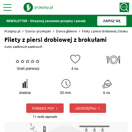
ZAPISZ SIĘ
NEWSLETTER - Otrzymuj sezonowe przepisy i porady
Przepisy.pl
Dania i przekąski
Dania główne
Filety z piersi drobiowej z brokuł
Filety z piersi drobiowej z brokułami
Autor:
pasibrzuch pasibrzuch
Oceń pierwszy
4 os.
średnie
30 min.
6 os.
POBIERZ PDF
UDOSTĘPNIJ
11 osób zapisało