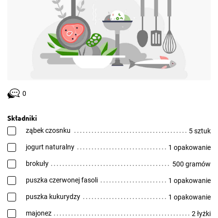
0
Składniki
ząbek czosnku
5 sztuk
jogurt naturalny
1 opakowanie
brokuły
500 gramów
puszka czerwonej fasoli
1 opakowanie
puszka kukurydzy
1 opakowanie
majonez
2 łyżki