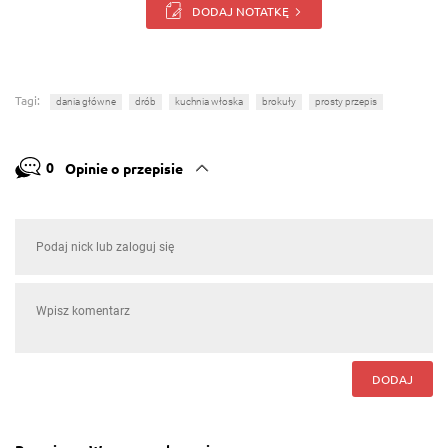
DODAJ NOTATKĘ
Tagi:
dania główne
drób
kuchnia włoska
brokuły
prosty przepis
0
Opinie o przepisie
DODAJ