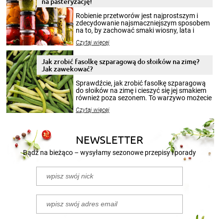
na pasteryzację!
Robienie przetworów jest najprostszym i
zdecydowanie najsmaczniejszym sposobem
na to, by zachować smaki wiosny, lata i
jesieni na dłużej. Można robić setki zdjęć
Czytaj więcej
krajobrazów, by cieszyć nimi oko w sezonie
zimowym, ale to smaczny posiłek pozwoli w
pełni poczuć atmosferę cieplejszych
Jak zrobić fasolkę szparagową do słoików na zimę?
miesięcy. Przygotowanie słoików ze
Jak zawekować?
smakowitą zawartością musi obejmować
patenty, które pozwolą zachować świeżość
Sprawdźcie, jak zrobić fasolkę szparagową
przetworów.
do słoików na zimę i cieszyć się jej smakiem
również poza sezonem. To warzywo możecie
wekować na wiele sposobów. Wykorzystajcie
Czytaj więcej
nasze propozycje!
NEWSLETTER
Bądź na bieżąco – wysyłamy sezonowe przepisy i porady