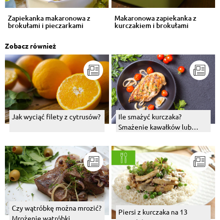
Zapiekanka makaronowa z
Makaronowa zapiekanka z
brokułami i pieczarkami
kurczakiem i brokułami
Zobacz również
Jak wyciąć filety z cytrusów?
Ile smażyć kurczaka?
Smażenie kawałków lub
piersi z kurczaka – jak i na
czym?
Czy wątróbkę można mrozić?
Piersi z kurczaka na 13
Mrożenie wątróbki