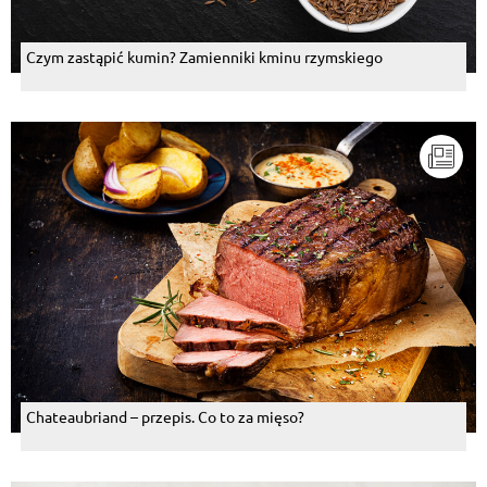
Czym zastąpić kumin? Zamienniki kminu rzymskiego
Chateaubriand – przepis. Co to za mięso?