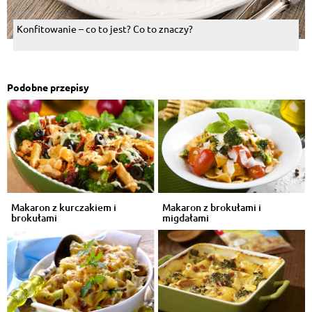
Konfitowanie – co to jest? Co to znaczy?
Podobne przepisy
Makaron z kurczakiem i
Makaron z brokułami i
brokułami
migdałami