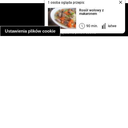
1 osoba ogląda przepis:
Rosół wołowy z
kontakt
makaronem
regulamin
informacja o prywatności
90 min.
łatwe
Ustawienia plików cookie
informacja o wykorzystaniu plików cookie
ułatwienia dostępu
Najpopularniejsze przepisy
spaghetti bolognese
makaron z kurczakiem w sosie śmietanowym
kanapka z indykiem
ratatouille
lahmacun
mac and cheese
zupa minestrone
cannelloni ze szpinakiem i ricottą
spaghetti przepisy