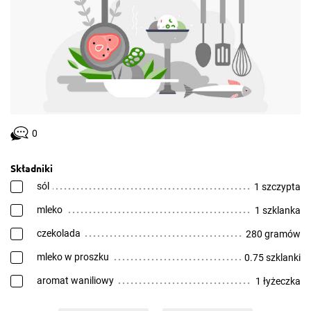
0
Składniki
sól
1 szczypta
mleko
1 szklanka
czekolada
280 gramów
mleko w proszku
0.75 szklanki
aromat waniliowy
1 łyżeczka