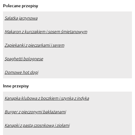
świerszcze.
Polecane przepisy
Sałatka jarzynowa
Makaron z kurczakiem i sosem śmietanowym
Zapiekanki z pieczarkami i serem
Spaghetti bolognese
Domowe hot dogi
Inne przepisy
Kanapka klubowa z boczkiem i szynką z indyka
Burger z pieczonymi bakłażanami
Kanapki z pastą czosnkową i ziołami