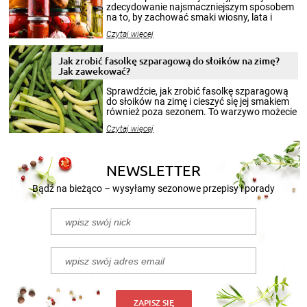
zdecydowanie najsmaczniejszym sposobem
na to, by zachować smaki wiosny, lata i
jesieni na dłużej. Można robić setki zdjęć
Czytaj więcej
krajobrazów, by cieszyć nimi oko w sezonie
zimowym, ale to smaczny posiłek pozwoli w
pełni poczuć atmosferę cieplejszych
Jak zrobić fasolkę szparagową do słoików na zimę?
miesięcy. Przygotowanie słoików ze
Jak zawekować?
smakowitą zawartością musi obejmować
patenty, które pozwolą zachować świeżość
Sprawdźcie, jak zrobić fasolkę szparagową
przetworów.
do słoików na zimę i cieszyć się jej smakiem
również poza sezonem. To warzywo możecie
wekować na wiele sposobów. Wykorzystajcie
Czytaj więcej
nasze propozycje!
NEWSLETTER
Bądź na bieżąco – wysyłamy sezonowe przepisy i porady
ZAPISZ SIĘ