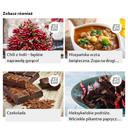
Zobacz również
Chili z Indii – będzie
Hiszpańska uczta
naprawdę gorąco!
świąteczna. Zupa na drugi
dzień świąt.
Czekolada
Meksykańskie podróże.
Wściekle pikantne papryczki,
gorzka czekolada i… prażone