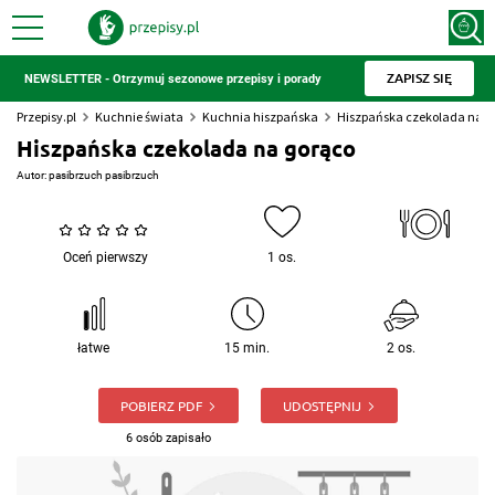
ZAPISZ SIĘ
NEWSLETTER - Otrzymuj sezonowe przepisy i porady
Przepisy.pl
Kuchnie świata
Kuchnia hiszpańska
Hiszpańska czekolada na g
Hiszpańska czekolada na gorąco
Autor:
pasibrzuch pasibrzuch
Oceń pierwszy
1 os.
łatwe
15 min.
2 os.
POBIERZ PDF
UDOSTĘPNIJ
6 osób zapisało