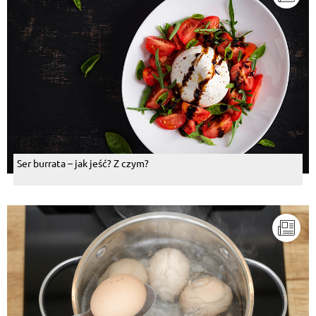
Ser burrata – jak jeść? Z czym?