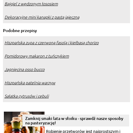
Bajgiel z wędzonym łososiem
Dekoracyjne mini kanapki z pastą jajeczną
Podobne przepisy
Hiszpańska zupa z czerwoną fasolą i kiełbasą chorizo
Pomidorowy makaron z tuńczykiem
Jagnięcina osso bucco
Hiszpańska patelnia warzyw
Sałatka cytrusów i cebuli
Zamknij smaki lata w słoiku - sprawdź nasze sposoby
na pasteryzację!
Robienie przetworów jest najprostszym i