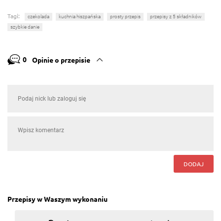
Tagi:
czekolada
kuchnia hiszpańska
prosty przepis
przepisy z 5 składników
szybkie danie
0
Opinie o przepisie
DODAJ
Przepisy w Waszym wykonaniu