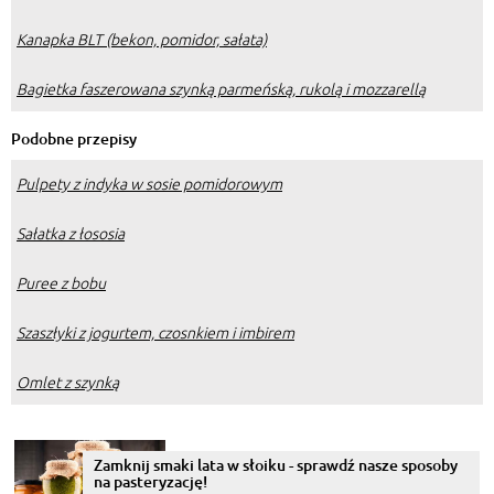
Kanapka BLT (bekon, pomidor, sałata)
Bagietka faszerowana szynką parmeńską, rukolą i mozzarellą
Podobne przepisy
Pulpety z indyka w sosie pomidorowym
Sałatka z łososia
Puree z bobu
Szaszłyki z jogurtem, czosnkiem i imbirem
Omlet z szynką
Zamknij smaki lata w słoiku - sprawdź nasze sposoby
na pasteryzację!