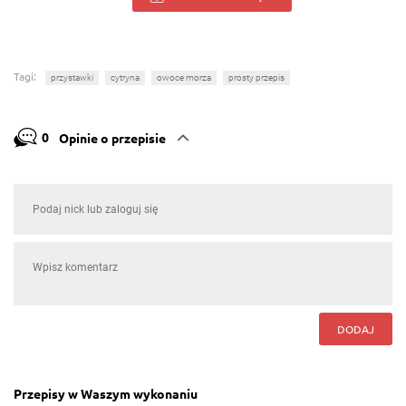
Tagi:
przystawki
cytryna
owoce morza
prosty przepis
0
Opinie o przepisie
DODAJ
Przepisy w Waszym wykonaniu