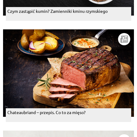
Czym zastąpić kumin? Zamienniki kminu rzymskiego
Chateaubriand – przepis. Co to za mięso?