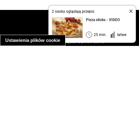
2 osoby oglądają przepis:
kontakt
Pizza sticks - VIDEO
regulamin
informacja o prywatności
25 min.
łatwe
Ustawienia plików cookie
informacja o wykorzystaniu plików cookie
ułatwienia dostępu
Najpopularniejsze przepisy
spaghetti bolognese
makaron z kurczakiem w sosie śmietanowym
kanapka z indykiem
ratatouille
lahmacun
mac and cheese
zupa minestrone
cannelloni ze szpinakiem i ricottą