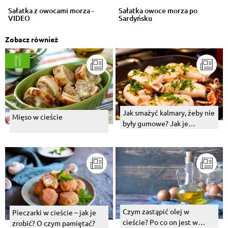
Sałatka z owocami morza -
Sałatka owoce morza po
VIDEO
Sardyńsku
Zobacz również
Jak smażyć kalmary, żeby nie
Mięso w cieście
były gumowe? Jak je
przyrządzić?
Czym zastąpić olej w
Pieczarki w cieście – jak je
cieście? Po co on jest w
zrobić? O czym pamiętać?