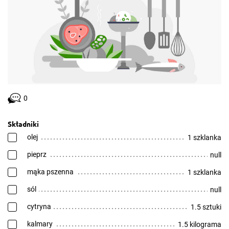
0
Składniki
olej
1 szklanka
pieprz
null
mąka pszenna
1 szklanka
sól
null
cytryna
1.5 sztuki
kalmary
1.5 kilograma