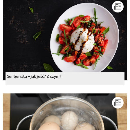
Ser burrata – jak jeść? Z czym?