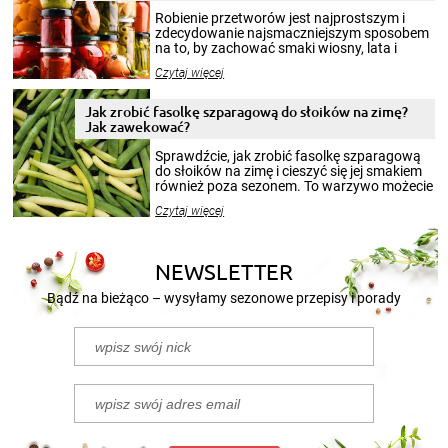
Robienie przetworów jest najprostszym i
zdecydowanie najsmaczniejszym sposobem
na to, by zachować smaki wiosny, lata i
jesieni na dłużej. Można robić setki zdjęć
Czytaj więcej
krajobrazów, by cieszyć nimi oko w sezonie
zimowym, ale to smaczny posiłek pozwoli w
pełni poczuć atmosferę cieplejszych
Jak zrobić fasolkę szparagową do słoików na zimę?
miesięcy. Przygotowanie słoików ze
Jak zawekować?
smakowitą zawartością musi obejmować
patenty, które pozwolą zachować świeżość
Sprawdźcie, jak zrobić fasolkę szparagową
przetworów.
do słoików na zimę i cieszyć się jej smakiem
również poza sezonem. To warzywo możecie
wekować na wiele sposobów. Wykorzystajcie
Czytaj więcej
nasze propozycje!
NEWSLETTER
Bądź na bieżąco – wysyłamy sezonowe przepisy i porady