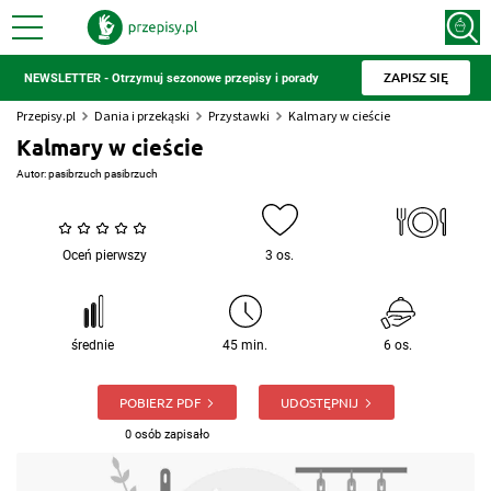
ZAPISZ SIĘ
NEWSLETTER - Otrzymuj sezonowe przepisy i porady
Przepisy.pl
Dania i przekąski
Przystawki
Kalmary w cieście
Kalmary w cieście
Autor:
pasibrzuch pasibrzuch
Oceń pierwszy
3 os.
średnie
45 min.
6 os.
POBIERZ PDF
UDOSTĘPNIJ
0 osób zapisało