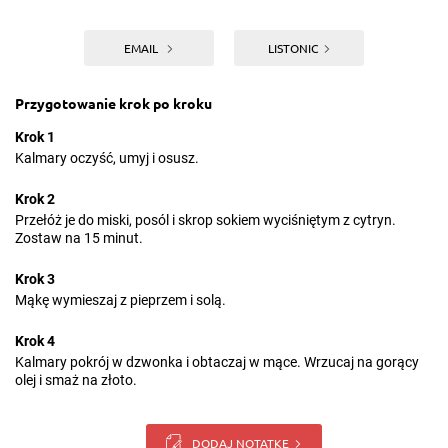
EMAIL
LISTONIC
Przygotowanie krok po kroku
Krok 1
Kalmary oczyść, umyj i osusz.
Krok 2
Przełóż je do miski, posól i skrop sokiem wyciśniętym z cytryn.
Zostaw na 15 minut.
Krok 3
Mąkę wymieszaj z pieprzem i solą.
Krok 4
Kalmary pokrój w dzwonka i obtaczaj w mące. Wrzucaj na gorący
olej i smaż na złoto.
DODAJ NOTATKĘ