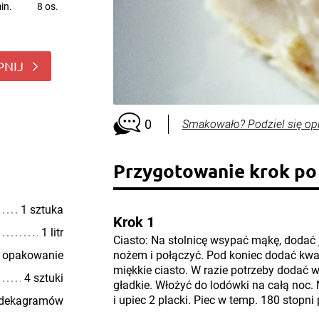
in.
8 os.
PNIJ
0
Smakowało? Podziel się op
Przygotowanie krok po
1 sztuka
Krok 1
1 litr
Ciasto: Na stolnicę wsypać mąkę, dodać 
 opakowanie
nożem i połączyć. Pod koniec dodać kw
miękkie ciasto. W razie potrzeby dodać w
4 sztuki
gładkie. Włożyć do lodówki na całą noc. 
i upiec 2 placki. Piec w temp. 180 stopni
 dekagramów