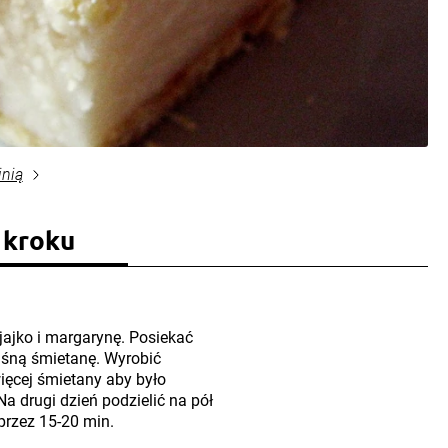
inią
 kroku
jajko i margarynę. Posiekać
aśną śmietanę. Wyrobić
ięcej śmietany aby było
Na drugi dzień podzielić na pół
 przez 15-20 min.