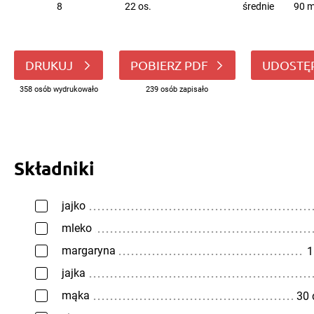
8
22 os.
średnie
90 m
DRUKUJ
POBIERZ PDF
UDOSTĘ
358 osób wydrukowało
239 osób zapisało
Składniki
jajko
mleko
margaryna
1
jajka
mąka
30