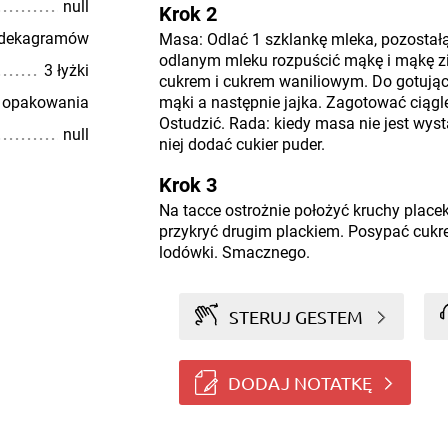
null
Krok 2
 dekagramów
Masa: Odlać 1 szklankę mleka, pozostał
odlanym mleku rozpuścić mąkę i mąkę zi
3 łyżki
cukrem i cukrem waniliowym. Do gotują
 opakowania
mąki a następnie jajka. Zagotować ciągle
Ostudzić. Rada: kiedy masa nie jest wy
null
niej dodać cukier puder.
Krok 3
Na tacce ostrożnie położyć kruchy placek
przykryć drugim plackiem. Posypać cukr
lodówki. Smacznego.
STERUJ GESTEM
DODAJ NOTATKĘ