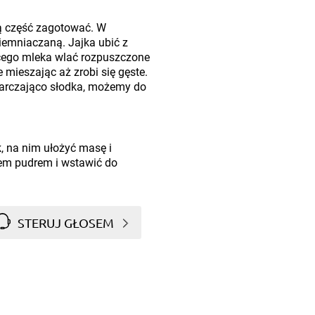
ą część zagotować. W
emniaczaną. Jajka ubić z
cego mleka wlać rozpuszczone
 mieszając aż zrobi się gęste.
starczająco słodka, możemy do
, na nim ułożyć masę i
em pudrem i wstawić do
STERUJ GŁOSEM