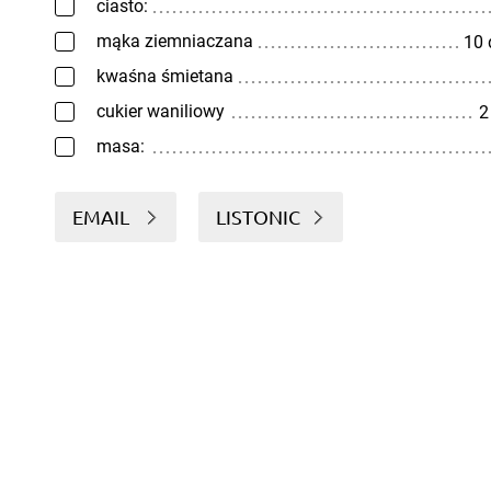
ciasto:
mąka ziemniaczana
10
kwaśna śmietana
cukier waniliowy
2
masa:
EMAIL
LISTONIC