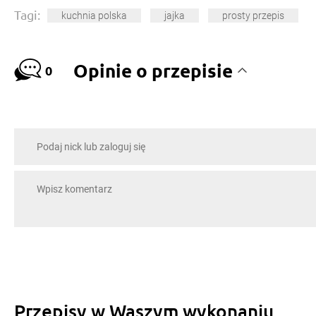
Tagi:
kuchnia polska
jajka
prosty przepis
Opinie o przepisie
0
Przepisy w Waszym wykonaniu