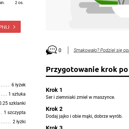
in.
2 os.
PNIJ
0
Smakowało? Podziel się op
Przygotowanie krok po
6 łyżek
Krok 1
1 sztuka
Ser i ziemniaki zmiel w maszynce.
0.25 szklanki
Krok 2
1 szczypta
Dodaj jajko i obie mąki, dobrze wyrób.
2 łyżki
Krok 3