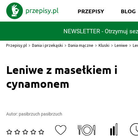
PRZEPISY
BLOG
NEWSLETTER - Otrzymuj sez
Przepisy.pl
Dania i przekąski
Dania mączne
Kluski
Leniwe
Le
Leniwe z masełkiem i
cynamonem
Autor:
pasibrzuch pasibrzuch