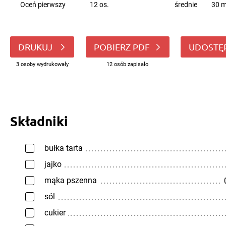
Oceń pierwszy
12 os.
średnie
30 m
DRUKUJ
POBIERZ PDF
UDOSTĘ
3 osoby wydrukowały
12 osób zapisało
Składniki
bułka tarta
jajko
mąka pszenna
sól
cukier