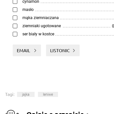
cynamon
masło
mąka ziemniaczana
ziemniaki ugotowane
0
ser biały w kostce
EMAIL
LISTONIC
Tagi:
jajka
leniwe