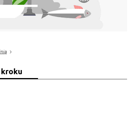
inią
 kroku