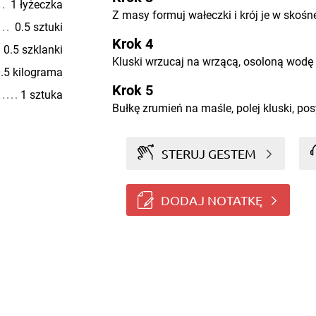
1 łyżeczka
Z masy formuj wałeczki i krój je w skośne
0.5 sztuki
Krok 4
0.5 szklanki
Kluski wrzucaj na wrzącą, osoloną wodę i
.5 kilograma
Krok 5
1 sztuka
Bułkę zrumień na maśle, polej kluski, p
STERUJ GESTEM
DODAJ NOTATKĘ