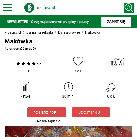
ZAPISZ SIĘ
NEWSLETTER - Otrzymuj sezonowe przepisy i porady
Przepisy.pl
Dania i przekąski
Dania główne
Makówka
Makówka
Autor:
gosia56 gosia56
6
7 os.
łatwe
30 min.
6 os.
POBIERZ PDF
UDOSTĘPNIJ
114 osób zapisało