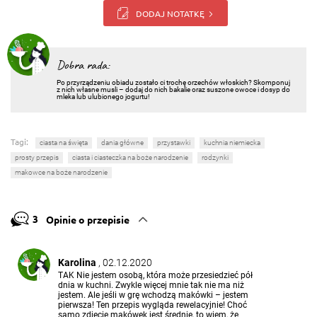
DODAJ NOTATKĘ
Dobra rada:
Po przyrządzeniu obiadu zostało ci trochę orzechów włoskich? Skomponuj
z nich własne musli – dodaj do nich bakalie oraz suszone owoce i dosyp do
mleka lub ulubionego jogurtu!
Tagi:
ciasta na święta
dania główne
przystawki
kuchnia niemiecka
prosty przepis
ciasta i ciasteczka na boże narodzenie
rodzynki
makowce na boże narodzenie
3
Opinie o przepisie
Karolina
, 02.12.2020
TAK Nie jestem osobą, która może przesiedzieć pół
dnia w kuchni. Zwykle więcej mnie tak nie ma niż
jestem. Ale jeśli w grę wchodzą makówki – jestem
pierwsza! Ten przepis wygląda rewelacyjnie! Choć
samo zdjęcie makówek jest średnie, to wiem, że