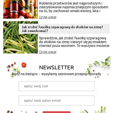
Robienie przetworów jest najprostszym i
zdecydowanie najsmaczniejszym sposobem
na to, by zachować smaki wiosny, lata i
jesieni na dłużej. Można robić setki zdjęć
Czytaj więcej
krajobrazów, by cieszyć nimi oko w sezonie
zimowym, ale to smaczny posiłek pozwoli w
pełni poczuć atmosferę cieplejszych
Jak zrobić fasolkę szparagową do słoików na zimę?
miesięcy. Przygotowanie słoików ze
Jak zawekować?
smakowitą zawartością musi obejmować
patenty, które pozwolą zachować świeżość
Sprawdźcie, jak zrobić fasolkę szparagową
przetworów.
do słoików na zimę i cieszyć się jej smakiem
również poza sezonem. To warzywo możecie
wekować na wiele sposobów. Wykorzystajcie
Czytaj więcej
nasze propozycje!
NEWSLETTER
Bądź na bieżąco – wysyłamy sezonowe przepisy i porady