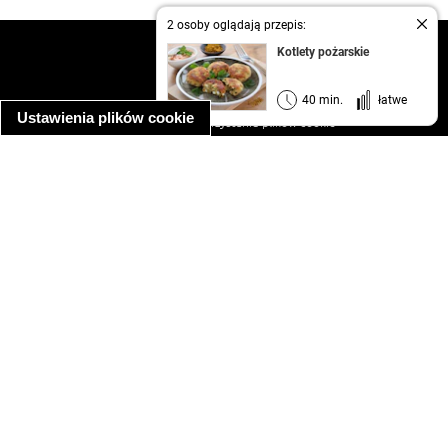
2 osoby oglądają przepis:
kontakt
Kotlety pożarskie
regulamin
informacja o prywatności
40 min.
łatwe
Ustawienia plików cookie
informacja o wykorzystaniu plików cookie
ułatwienia dostępu
Najpopularniejsze przepisy
spaghetti bolognese
makaron z kurczakiem w sosie śmietanowym
kanapka z indykiem
ratatouille
lahmacun
mac and cheese
zupa minestrone
cannelloni ze szpinakiem i ricottą
spaghetti przepisy