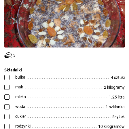
3
Składniki
bułka
4 sztuki
mak
2 kilogramy
mleko
1.25 litra
woda
1 szklanka
cukier
5 łyżek
rodzynki
10 kilogramów