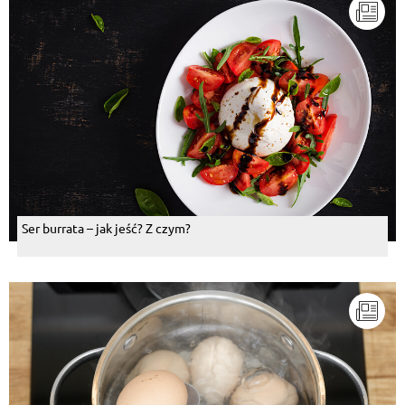
Ser burrata – jak jeść? Z czym?