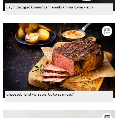
Czym zastąpić kumin? Zamienniki kminu rzymskiego
Chateaubriand – przepis. Co to za mięso?