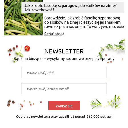
zimowym, ale to smaczny posiłek pozwoli w
pełni poczuć atmosferę cieplejszych
Jak zrobić fasolkę szparagową do słoików na zimę?
miesięcy. Przygotowanie słoików ze
Jak zawekować?
smakowitą zawartością musi obejmować
patenty, które pozwolą zachować świeżość
Sprawdźcie, jak zrobić fasolkę szparagową
przetworów.
do słoików na zimę i cieszyć się jej smakiem
również poza sezonem. To warzywo możecie
wekować na wiele sposobów. Wykorzystajcie
Czytaj więcej
nasze propozycje!
NEWSLETTER
Bądź na bieżąco – wysyłamy sezonowe przepisy i porady
ZAPISZ SIĘ
Odbiorcy newslettera przyrządzili już ponad
260 000 potraw!