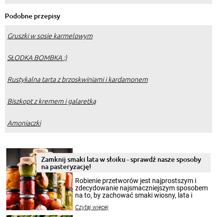
Podobne przepisy
Gruszki w sosie karmelowym
SŁODKA BOMBKA :)
Rustykalna tarta z brzoskwiniami i kardamonem
Biszkopt z kremem i galaretką
Amoniaczki
Zamknij smaki lata w słoiku - sprawdź nasze sposoby
na pasteryzację!
Robienie przetworów jest najprostszym i
zdecydowanie najsmaczniejszym sposobem
na to, by zachować smaki wiosny, lata i
jesieni na dłużej. Można robić setki zdjęć
Czytaj więcej
krajobrazów, by cieszyć nimi oko w sezonie