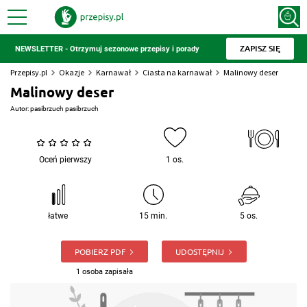
ZAPISZ SIĘ
NEWSLETTER - Otrzymuj sezonowe przepisy i porady
Przepisy.pl
Okazje
Karnawał
Ciasta na karnawał
Malinowy deser
Malinowy deser
Autor:
pasibrzuch pasibrzuch
Oceń pierwszy
1 os.
łatwe
15 min.
5 os.
POBIERZ PDF
UDOSTĘPNIJ
1 osoba zapisała