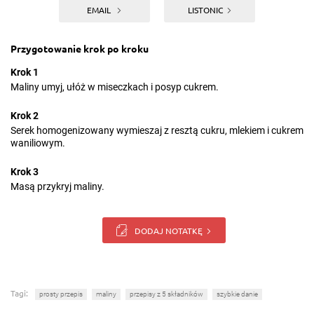
EMAIL
LISTONIC
Przygotowanie krok po kroku
Krok 1
Maliny umyj, ułóż w miseczkach i posyp cukrem.
Krok 2
Serek homogenizowany wymieszaj z resztą cukru, mlekiem i cukrem
waniliowym.
Krok 3
Masą przykryj maliny.
DODAJ NOTATKĘ
Tagi:
prosty przepis
maliny
przepisy z 5 składników
szybkie danie