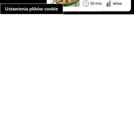
informacja o prywatności
50 min.
łatwe
Ustawienia plików cookie
informacja o wykorzystaniu plików cookie
ułatwienia dostępu
Najpopularniejsze przepisy
spaghetti bolognese
makaron z kurczakiem w sosie śmietanowym
kanapka z indykiem
ratatouille
lahmacun
mac and cheese
zupa minestrone
cannelloni ze szpinakiem i ricottą
spaghetti przepisy
makaron z kurczakiem
tagliatelle z kurczakiem
hot dog