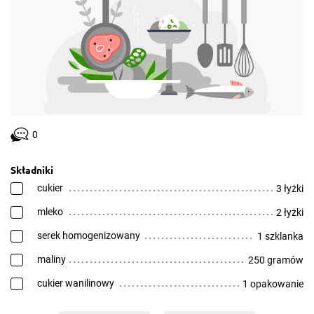
0
Składniki
cukier
3 łyżki
mleko
2 łyżki
serek homogenizowany
1 szklanka
maliny
250 gramów
cukier wanilinowy
1 opakowanie