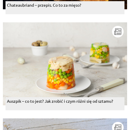
Chateaubriand – przepis. Co to za mięso?
Auszpik – co to jest? Jak zrobić i czym różni się od sztamu?