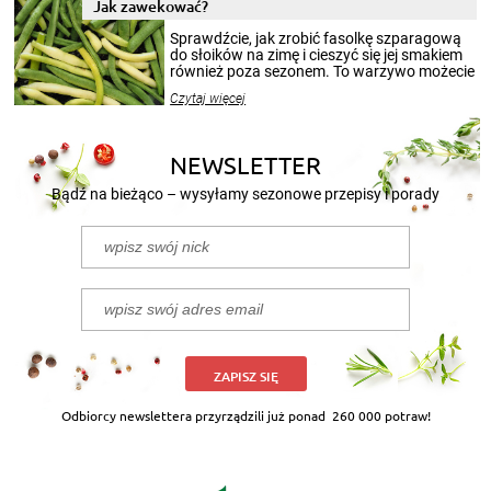
miesięcy. Przygotowanie słoików ze
Jak zawekować?
smakowitą zawartością musi obejmować
patenty, które pozwolą zachować świeżość
Sprawdźcie, jak zrobić fasolkę szparagową
przetworów.
do słoików na zimę i cieszyć się jej smakiem
również poza sezonem. To warzywo możecie
wekować na wiele sposobów. Wykorzystajcie
Czytaj więcej
nasze propozycje!
NEWSLETTER
Bądź na bieżąco – wysyłamy sezonowe przepisy i porady
ZAPISZ SIĘ
Odbiorcy newslettera przyrządzili już ponad
260 000 potraw!