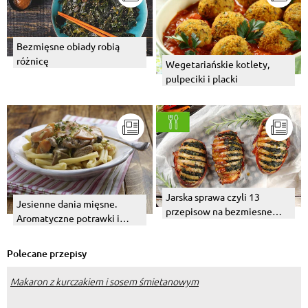
Bezmięsne obiady robią
różnicę
Wegetariańskie kotlety,
pulpeciki i placki
Jarska sprawa czyli 13
Jesienne dania mięsne.
przepisow na bezmiesne
Aromatyczne potrawki i
dania z grilla
inne.
Polecane przepisy
Makaron z kurczakiem i sosem śmietanowym