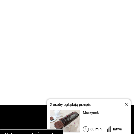
2 osoby oglądają przepis:
Murzynek
kontakt
regulamin
informacja o prywatności
60 min.
łatwe