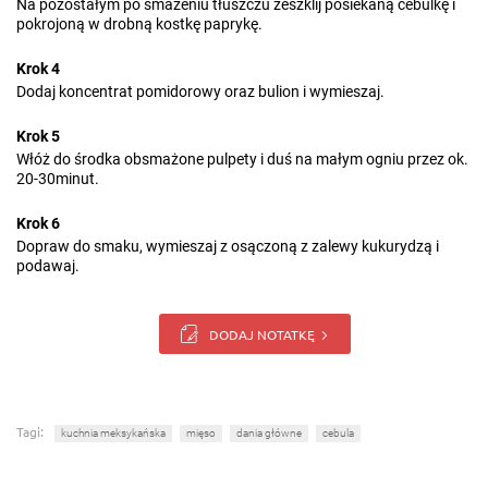
Na pozostałym po smażeniu tłuszczu zeszklij posiekaną cebulkę i
pokrojoną w drobną kostkę paprykę.
Krok 4
Dodaj koncentrat pomidorowy oraz bulion i wymieszaj.
Krok 5
Włóż do środka obsmażone pulpety i duś na małym ogniu przez ok.
20-30minut.
Krok 6
Dopraw do smaku, wymieszaj z osączoną z zalewy kukurydzą i
podawaj.
DODAJ NOTATKĘ
Tagi:
kuchnia meksykańska
mięso
dania główne
cebula