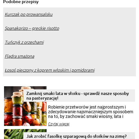
Podobne przepisy
Kurczak po prowansalsku
Spanakorizo – greckie risotto
Tuńczyk z orzechami
Flądra smażona
Łosoś pieczony z koprem włoskim i pomidorami
Zamknij smaki lata w słoiku - sprawdź nasze sposoby
na pasteryzację!
Robienie przetworów jest najprostszym i
zdecydowanie najsmaczniejszym sposobem
na to, by zachować smaki wiosny, lata i
jesieni na dłużej. Można robić setki zdjęć
Czytaj więcej
krajobrazów, by cieszyć nimi oko w sezonie
zimowym, ale to smaczny posiłek pozwoli w
pełni poczuć atmosferę cieplejszych
Jak zrobić fasolkę szparagową do słoików na zimę?