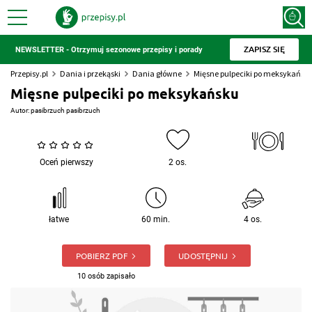
ZAPISZ SIĘ
NEWSLETTER - Otrzymuj sezonowe przepisy i porady
Przepisy.pl
Dania i przekąski
Dania główne
Mięsne pulpeciki po meksykańsk
Mięsne pulpeciki po meksykańsku
Autor:
pasibrzuch pasibrzuch
Oceń pierwszy
2 os.
łatwe
60 min.
4 os.
POBIERZ PDF
UDOSTĘPNIJ
10 osób zapisało