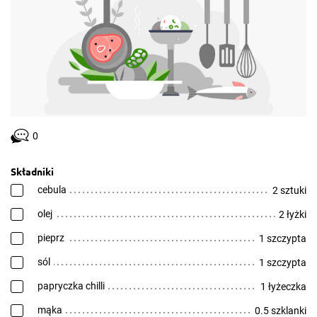
0
Składniki
cebula
2 sztuki
olej
2 łyżki
pieprz
1 szczypta
sól
1 szczypta
papryczka chilli
1 łyżeczka
mąka
0.5 szklanki