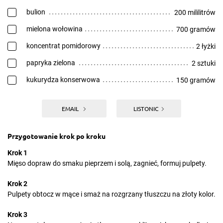
bulion
200 mililitrów
mielona wołowina
700 gramów
koncentrat pomidorowy
2 łyżki
papryka zielona
2 sztuki
kukurydza konserwowa
150 gramów
EMAIL
LISTONIC
Przygotowanie krok po kroku
Krok 1
Mięso dopraw do smaku pieprzem i solą, zagnieć, formuj pulpety.
Krok 2
Pulpety obtocz w mące i smaż na rozgrzany tłuszczu na złoty kolor.
Krok 3