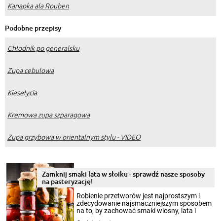
Kanapka ala Rouben
Podobne przepisy
Chłodnik po generalsku
Zupa cebulowa
Kiesełycia
Kremowa zupa szparagowa
Zupa grzybowa w orientalnym stylu - VIDEO
Zamknij smaki lata w słoiku - sprawdź nasze sposoby
na pasteryzację!
Robienie przetworów jest najprostszym i
zdecydowanie najsmaczniejszym sposobem
na to, by zachować smaki wiosny, lata i
jesieni na dłużej. Można robić setki zdjęć