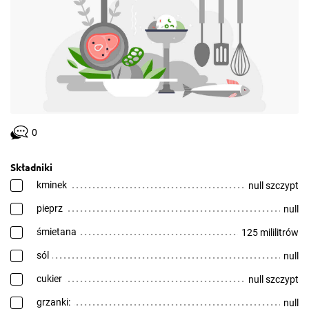
0
Składniki
kminek
null szczypt
pieprz
null
śmietana
125 mililitrów
sól
null
cukier
null szczypt
grzanki:
null