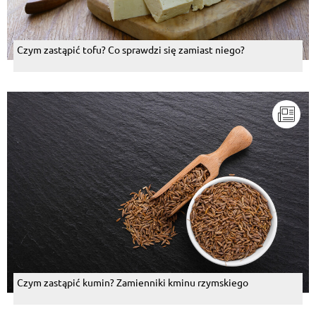
Czym zastąpić tofu? Co sprawdzi się zamiast niego?
Czym zastąpić kumin? Zamienniki kminu rzymskiego