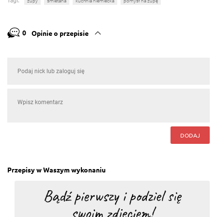
Tagi:
zupy
śmietana
kuchnia niemiecka
pomysł na zupę
0
Opinie o przepisie
DODAJ
Przepisy w Waszym wykonaniu