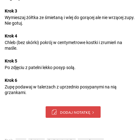
Krok 3
Wymieszaj żółtka ze śmietaną i wlej do gorącej ale nie wrzącej zupy.
Nie gotuj.
Krok 4
Chleb (bez skórki) pokrój w centymetrowe kostki i zrumień na
maśle.
Krok 5
Po zdjęciu z patelni lekko posyp solą.
Krok 6
Zupę podawaj w talerzach z uprzednio posypanymi na nią
grzankami.
DODAJ NOTATKĘ