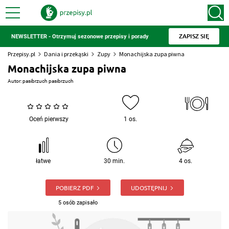
ZAPISZ SIĘ
NEWSLETTER - Otrzymuj sezonowe przepisy i porady
Przepisy.pl
Dania i przekąski
Zupy
Monachijska zupa piwna
Monachijska zupa piwna
Autor:
pasibrzuch pasibrzuch
Oceń pierwszy
1 os.
łatwe
30 min.
4 os.
POBIERZ PDF
UDOSTĘPNIJ
5 osób zapisało