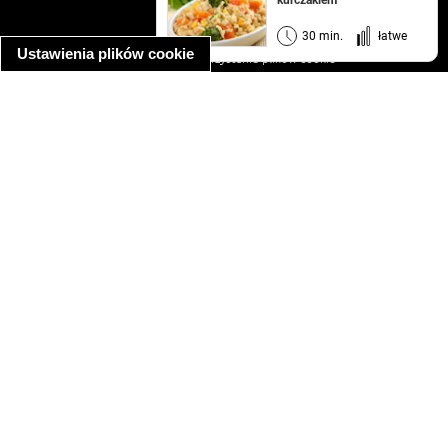
kurczakiem
regulamin
informacja o prywatności
30 min.
łatwe
Ustawienia plików cookie
informacja o wykorzystaniu plików cookie
ułatwienia dostępu
Najpopularniejsze przepisy
spaghetti bolognese
makaron z kurczakiem w sosie śmietanowym
kanapka z indykiem
ratatouille
lahmacun
mac and cheese
zupa minestrone
cannelloni ze szpinakiem i ricottą
spaghetti przepisy
makaron z kurczakiem
tagliatelle z kurczakiem