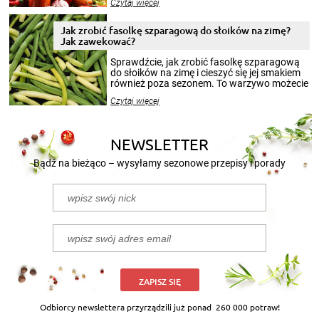
Czytaj więcej
krajobrazów, by cieszyć nimi oko w sezonie
zimowym, ale to smaczny posiłek pozwoli w
pełni poczuć atmosferę cieplejszych
Jak zrobić fasolkę szparagową do słoików na zimę?
miesięcy. Przygotowanie słoików ze
Jak zawekować?
smakowitą zawartością musi obejmować
patenty, które pozwolą zachować świeżość
Sprawdźcie, jak zrobić fasolkę szparagową
przetworów.
do słoików na zimę i cieszyć się jej smakiem
również poza sezonem. To warzywo możecie
wekować na wiele sposobów. Wykorzystajcie
Czytaj więcej
nasze propozycje!
NEWSLETTER
Bądź na bieżąco – wysyłamy sezonowe przepisy i porady
ZAPISZ SIĘ
Odbiorcy newslettera przyrządzili już ponad
260 000 potraw!