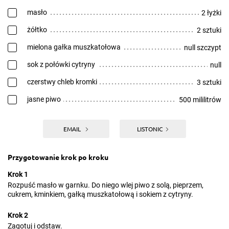
masło
2 łyżki
żółtko
2 sztuki
mielona gałka muszkatołowa
null szczypt
sok z połówki cytryny
null
czerstwy chleb kromki
3 sztuki
jasne piwo
500 mililitrów
EMAIL
LISTONIC
Przygotowanie krok po kroku
Krok 1
Rozpuść masło w garnku. Do niego wlej piwo z solą, pieprzem,
cukrem, kminkiem, gałką muszkatołową i sokiem z cytryny.
Krok 2
Zagotuj i odstaw.