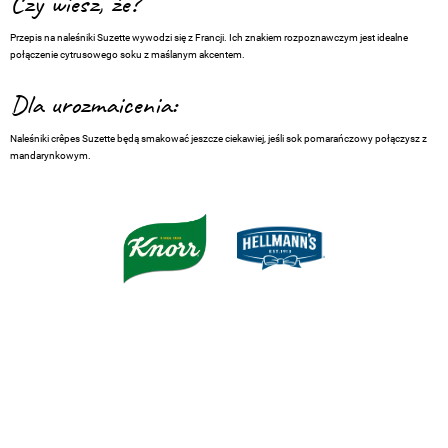
Czy wiesz, że?
Przepis na naleśniki Suzette wywodzi się z Francji. Ich znakiem rozpoznawczym jest idealne
połączenie cytrusowego soku z maślanym akcentem.
Dla urozmaicenia:
Naleśniki crêpes Suzette będą smakować jeszcze ciekawiej, jeśli sok pomarańczowy połączysz z
mandarynkowym.