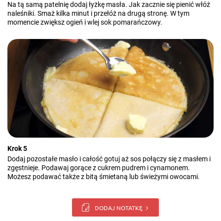
Na tą samą patelnię dodaj łyżkę masła. Jak zacznie się pienić włóż
naleśniki. Smaż kilka minut i przełóż na drugą stronę. W tym
momencie zwiększ ogień i wlej sok pomarańczowy.
Krok 5
Dodaj pozostałe masło i całość gotuj aż sos połączy się z masłem i
zgęstnieje. Podawaj gorące z cukrem pudrem i cynamonem.
Możesz podawać także z bitą śmietaną lub świeżymi owocami.
DODAJ NOTATKĘ