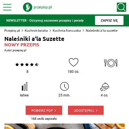
ZAPISZ SIĘ
NEWSLETTER - Otrzymuj sezonowe przepisy i porady
Przepisy.pl
Kuchnie świata
Kuchnia francuska
Naleśniki a'la suzette
Naleśniki a'la Suzette
NOWY PRZEPIS
Autor:
przepisy.pl
8
180 os.
łatwe
25 min.
4 os.
POBIERZ PDF
UDOSTĘPNIJ
168 osób zapisało