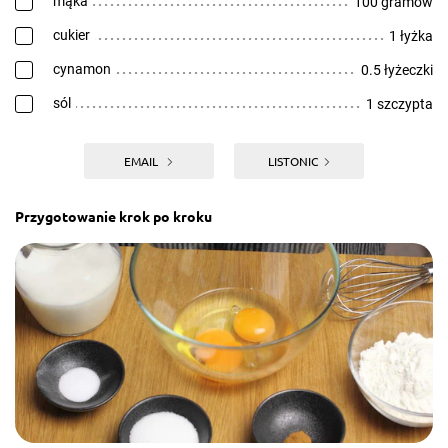
mąka
100 gramów
cukier
1 łyżka
cynamon
0.5 łyżeczki
sól
1 szczypta
EMAIL
LISTONIC
Przygotowanie krok po kroku