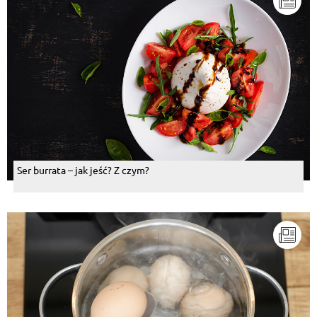
Ser burrata – jak jeść? Z czym?