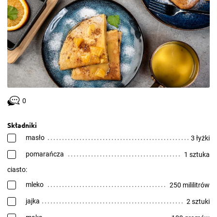
0
Składniki
masło
3 łyżki
pomarańcza
1 sztuka
ciasto:
mleko
250 mililitrów
jajka
2 sztuki