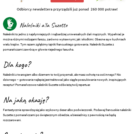
Odbiorcy newslettera przyrządzili już ponad
260 000 potraw!
Naleśniki a'la Suzette
Naleśniki to jedno z najsłynniejszych i najbardziej uniwersalnych dań mącznych. Wypełniać je
można różnymi rodzajami farszu, zarówno wytrawnymi, jak i słodkimi. Obecne są w kuchniach
wielu krajów. Tym razem zgłębimy tajniki francuskiego gotowania. Naleśniki Suzette z
pomarańczami zawrócą w głowie niejednego łasucha.
Dla kogo?
Naleśniki z twarogiem albo dżemem to twój przysmak, ale masz ochotę na coś innego? Nic
dziwnego – gotowanie najlepiej jest traktować jako ciągłe poszukiwanie nowych, inspirujących
receptur! Pomarańczowe naleśniki Suzette odświeżą twój repertuar.
Na jaką okazję?
Fantastycznie sprawdzą się jako szykowny deser albo podwieczorek. Podawaj francuskie naleśniki
Suzette z pomarańczami po świątecznym obiedzie, a biesiadnicy z pewnością nie będą
rozczarowani.