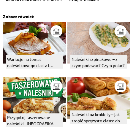
Zobacz również
Wariacje na temat
Naleśniki szpinakowe – z
naleśnikowego ciasta i
czym podawać? Czym polać?
zimowe naleśniki z
cynamonowymi jabłkami
Naleśniki na krokiety – jak
Przygotuj faszerowane
zrobić sprężyste ciasto do
naleśniki - INFOGRAFIKA
krokietów tak, by nie pękały?