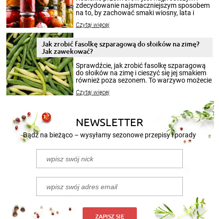
zdecydowanie najsmaczniejszym sposobem
na to, by zachować smaki wiosny, lata i
jesieni na dłużej. Można robić setki zdjęć
Czytaj więcej
krajobrazów, by cieszyć nimi oko w sezonie
zimowym, ale to smaczny posiłek pozwoli w
pełni poczuć atmosferę cieplejszych
Jak zrobić fasolkę szparagową do słoików na zimę?
miesięcy. Przygotowanie słoików ze
Jak zawekować?
smakowitą zawartością musi obejmować
patenty, które pozwolą zachować świeżość
Sprawdźcie, jak zrobić fasolkę szparagową
przetworów.
do słoików na zimę i cieszyć się jej smakiem
również poza sezonem. To warzywo możecie
wekować na wiele sposobów. Wykorzystajcie
Czytaj więcej
nasze propozycje!
NEWSLETTER
Bądź na bieżąco – wysyłamy sezonowe przepisy i porady
ZAPISZ SIĘ