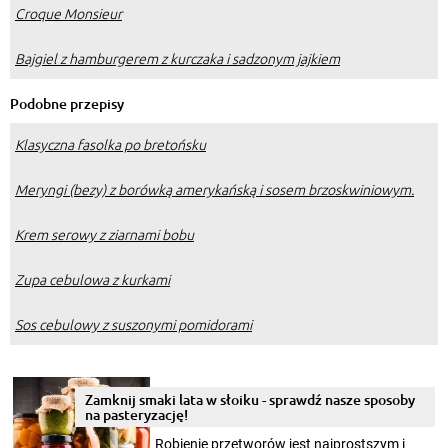
Croque Monsieur
Bajgiel z hamburgerem z kurczaka i sadzonym jajkiem
Podobne przepisy
Klasyczna fasolka po bretońsku
Meryngi (bezy) z borówką amerykańską i sosem brzoskwiniowym.
Krem serowy z ziarnami bobu
Zupa cebulowa z kurkami
Sos cebulowy z suszonymi pomidorami
Zamknij smaki lata w słoiku - sprawdź nasze sposoby
na pasteryzację!
Robienie przetworów jest najprostszym i