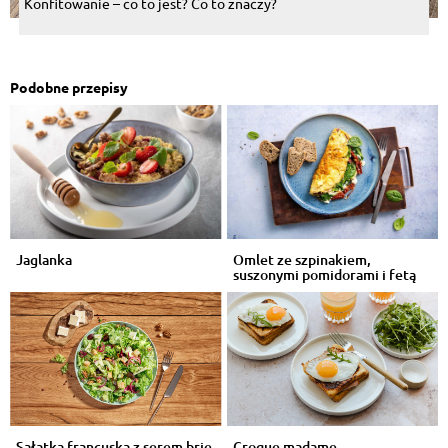
Konfitowanie – co to jest? Co to znaczy?
Podobne przepisy
Jaglanka
Omlet ze szpinakiem,
suszonymi pomidorami i fetą
Sałatka francuska z serem brie
Croque madame