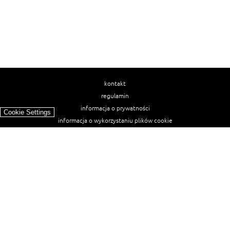
kontakt
regulamin
informacja o prywatności
Cookie Settings
informacja o wykorzystaniu plików cookie
ułatwienia dostępu
Najpopularniejsze przepisy
spaghetti bolognese
makaron z kurczakiem w sosie śmietanowym
kanapka z indykiem
ratatouille
lahmacun