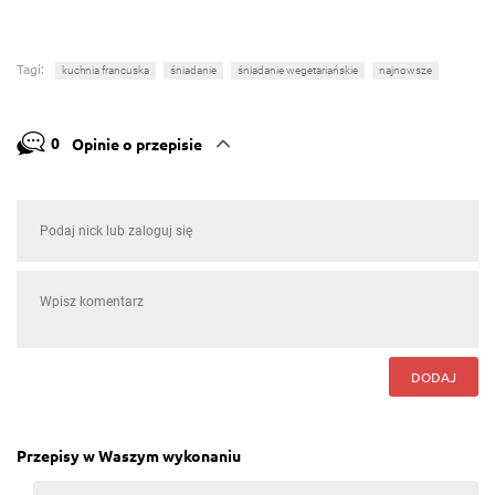
Tagi:
kuchnia francuska
śniadanie
śniadanie wegetariańskie
najnowsze
0
Opinie o przepisie
DODAJ
Przepisy w Waszym wykonaniu