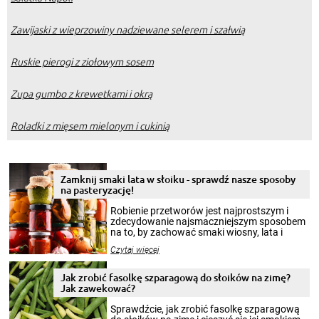
Zawijaski z wieprzowiny nadziewane selerem i szałwią
Ruskie pierogi z ziołowym sosem
Zupa gumbo z krewetkami i okrą
Roladki z mięsem mielonym i cukinią
Zamknij smaki lata w słoiku - sprawdź nasze sposoby
na pasteryzację!
Robienie przetworów jest najprostszym i
zdecydowanie najsmaczniejszym sposobem
na to, by zachować smaki wiosny, lata i
jesieni na dłużej. Można robić setki zdjęć
Czytaj więcej
krajobrazów, by cieszyć nimi oko w sezonie
zimowym, ale to smaczny posiłek pozwoli w
pełni poczuć atmosferę cieplejszych
Jak zrobić fasolkę szparagową do słoików na zimę?
miesięcy. Przygotowanie słoików ze
Jak zawekować?
smakowitą zawartością musi obejmować
patenty, które pozwolą zachować świeżość
Sprawdźcie, jak zrobić fasolkę szparagową
przetworów.