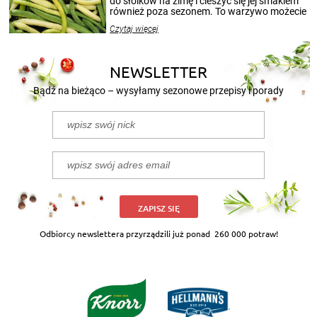
do słoików na zimę i cieszyć się jej smakiem
również poza sezonem. To warzywo możecie
wekować na wiele sposobów. Wykorzystajcie
Czytaj więcej
nasze propozycje!
NEWSLETTER
Bądź na bieżąco – wysyłamy sezonowe przepisy i porady
ZAPISZ SIĘ
Odbiorcy newslettera przyrządzili już ponad
260 000 potraw!