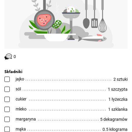
0
Składniki
jajko
2 sztuki
sól
1 szczypta
cukier
1 łyżeczka
mleko
1 szklanka
margaryna
5 dekagramów
mąka
0.5 kilograma