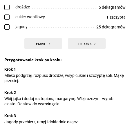
drożdże
5 dekagramów
cukier waniliowy
1 szczypta
jagody
25 dekagramów
EMAIL
LISTONIC
Przygotowanie krok po kroku
Krok 1
Mleko podgrzej, rozpuść drożdże, wsyp cukier i szczyptę soli. Mąkę
przesiej.
Krok 2
Wbij jajka i dodaj roztopioną margarynę. Wlej rozczyn i wyrób
ciasto. Odstaw do wyrośnięcia.
Krok 3
Jagody przebierz, umyj i dokładnie osącz.