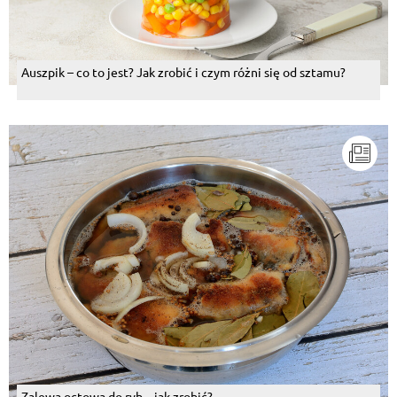
Auszpik – co to jest? Jak zrobić i czym różni się od sztamu?
Zalewa octowa do ryb – jak zrobić?