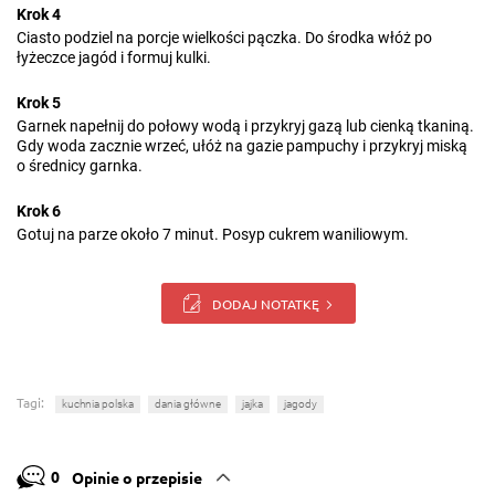
Krok 4
Ciasto podziel na porcje wielkości pączka. Do środka włóż po
łyżeczce jagód i formuj kulki.
Krok 5
Garnek napełnij do połowy wodą i przykryj gazą lub cienką tkaniną.
Gdy woda zacznie wrzeć, ułóż na gazie pampuchy i przykryj miską
o średnicy garnka.
Krok 6
Gotuj na parze około 7 minut. Posyp cukrem waniliowym.
DODAJ NOTATKĘ
Tagi:
kuchnia polska
dania główne
jajka
jagody
0
Opinie o przepisie