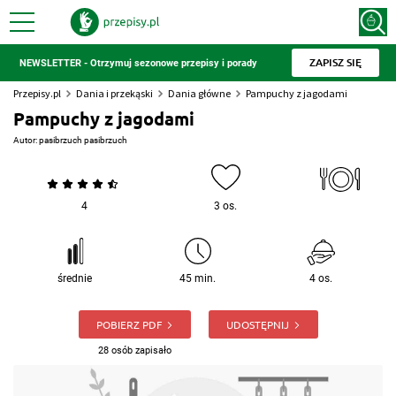
ZAPISZ SIĘ
NEWSLETTER - Otrzymuj sezonowe przepisy i porady
Przepisy.pl
Dania i przekąski
Dania główne
Pampuchy z jagodami
Pampuchy z jagodami
Autor:
pasibrzuch pasibrzuch
4
3 os.
średnie
45 min.
4 os.
POBIERZ PDF
UDOSTĘPNIJ
28 osób zapisało