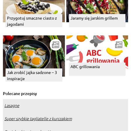
Przygotuj smaczne ciasto z
Jaramy się jarskim grillem
jagodami
ABC grillowania
Jak zrobić jajka sadzone – 3
inspiracje
Polecane przepisy
Lasagne
Super szybkie tagliatelle z kurczakiem