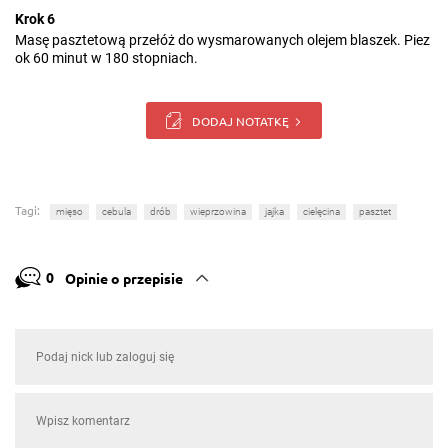
Krok 6
Masę pasztetową przełóż do wysmarowanych olejem blaszek. Piez
ok 60 minut w 180 stopniach.
DODAJ NOTATKĘ
Tagi:
mięso
cebula
drób
wieprzowina
jajka
cielęcina
pasztet
0
Opinie o przepisie