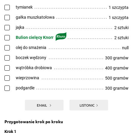
tymianek
1 szczypta
gałka muszkatołowa
1 szczypta
jajka
2 sztuki
Bulion cielęcy Knorr
2 sztuki
olej do smażenia
null
boczek wędzony
300 gramów
wątróbka drobiowa
400 gramów
wieprzowina
500 gramów
podgardle
300 gramów
EMAIL
LISTONIC
Przygotowanie krok po kroku
Krok 1