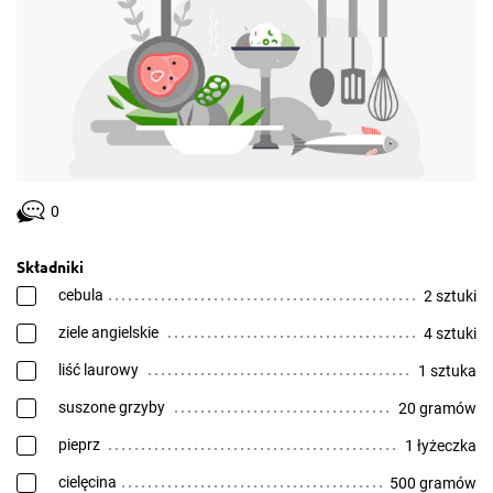
0
Składniki
cebula
2 sztuki
ziele angielskie
4 sztuki
liść laurowy
1 sztuka
suszone grzyby
20 gramów
pieprz
1 łyżeczka
cielęcina
500 gramów