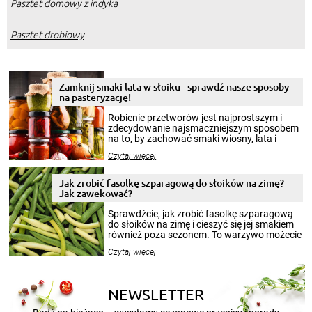
Pasztet domowy z indyka
Pasztet drobiowy
Zamknij smaki lata w słoiku - sprawdź nasze sposoby
na pasteryzację!
Robienie przetworów jest najprostszym i
zdecydowanie najsmaczniejszym sposobem
na to, by zachować smaki wiosny, lata i
jesieni na dłużej. Można robić setki zdjęć
Czytaj więcej
krajobrazów, by cieszyć nimi oko w sezonie
zimowym, ale to smaczny posiłek pozwoli w
pełni poczuć atmosferę cieplejszych
Jak zrobić fasolkę szparagową do słoików na zimę?
miesięcy. Przygotowanie słoików ze
Jak zawekować?
smakowitą zawartością musi obejmować
patenty, które pozwolą zachować świeżość
Sprawdźcie, jak zrobić fasolkę szparagową
przetworów.
do słoików na zimę i cieszyć się jej smakiem
również poza sezonem. To warzywo możecie
wekować na wiele sposobów. Wykorzystajcie
Czytaj więcej
nasze propozycje!
NEWSLETTER