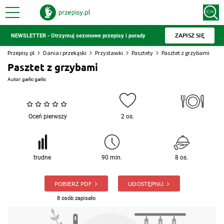
ZAPISZ SIĘ
NEWSLETTER - Otrzymuj sezonowe przepisy i porady
Przepisy.pl
Dania i przekąski
Przystawki
Pasztety
Pasztet z grzybami
Pasztet z grzybami
Autor:
garlic garlic
Oceń pierwszy
2 os.
trudne
90 min.
8 os.
POBIERZ PDF
UDOSTĘPNIJ
8 osób zapisało