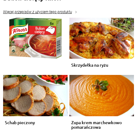
Więcej przepisów z użyciem tego produktu
Skrzydełka na ryżu
Schab pieczony
Zupa krem marchewkowo
pomarańczowa