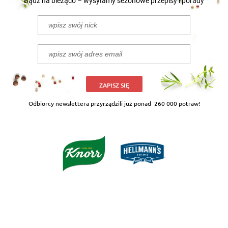
Bądź na bieżąco – wysyłamy sezonowe przepisy i porady
ZAPISZ SIĘ
Odbiorcy newslettera przyrządzili już ponad
260 000 potraw!