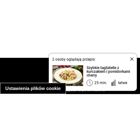
2 osoby oglądają przepis:
kontakt
Szybkie tagliatelle z
kurczakiem i pomidorkami
regulamin
cherry
informacja o prywatności
25 min.
łatwe
Ustawienia plików cookie
informacja o wykorzystaniu plików cookie
ułatwienia dostępu
Najpopularniejsze przepisy
spaghetti bolognese
makaron z kurczakiem w sosie śmietanowym
kanapka z indykiem