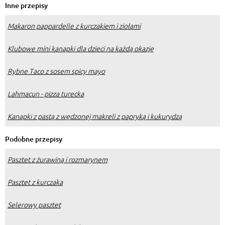
Inne przepisy
Makaron pappardelle z kurczakiem i ziołami
Klubowe mini kanapki dla dzieci na każdą okazję
Rybne Taco z sosem spicy mayo
Lahmacun - pizza turecka
Kanapki z pastą z wędzonej makreli z papryką i kukurydzą
Podobne przepisy
Pasztet z żurawiną i rozmarynem
Pasztet z kurczaka
Selerowy pasztet