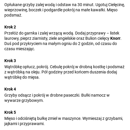
Opłukane grzyby zalej wodą i odstaw na 30 minut. Ugotuj Cielęcinę,
wieprzowinę, boczek i podgardle pokrój na małe kawałki. Mięso
podsmaż.
Krok 2
Przełóż do garnka i zalej wrzącą wodą. Dodaj przyprawy – listek
laurowy, pieprz ziarnisty, ziele angielskie oraz Bulion cielęcy
Knorr
.
Duś pod przykryciem na małym ogniu do 2 godzin, od czasu do
czasu mieszając.
Krok 3
Wątróbkę opłucz, pokrój. Cebulę pokrój w drobną kostkę i podsmaż
z wątróbką na oleju. Pół godziny przed końcem duszenia dodaj
wątróbkę do mięsa.
Krok 4
Grzyby odsącz i pokrój w drobne paseczki. Bułki namocz w
wywarze grzybowym.
Krok 5
Mięso i odciśniętą bułkę zmiel w maszynce. Wymieszaj z grzybami,
jajkami i przyprawami.