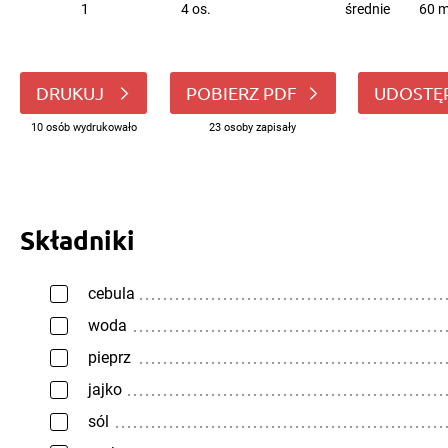
1
4 os.
średnie
60 m
DRUKUJ
POBIERZ PDF
UDOSTĘ
10 osób wydrukowało
23 osoby zapisały
Składniki
cebula
woda
pieprz
jajko
sól