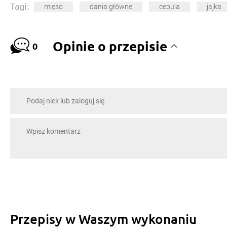
Tagi:
mięso
dania główne
cebula
jajka
Opinie o przepisie
0
Przepisy w Waszym wykonaniu