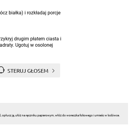
cz białka) i rozkładaj porcje
zykryj drugim płatem ciasta i
wadraty. Ugotuj w osolonej
STERUJ GŁOSEM
ć, opłucz ją, ułóż na ręczniku papierowym, włóż do woreczka foliowego i umieśc w lodówce.