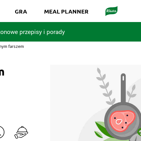
GRA
MEAL PLANNER
onowe przepisy i porady
ęsnym farszem
m