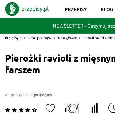
PRZEPISY
BLOG
NEWSLETTER - Otrzymuj sez
Przepisy.pl
Dania i przekąski
Dania główne
Pierożki ravioli z mi
Pierożki ravioli z mięsny
farszem
Autor:
pasibrzuch pasibrzuch