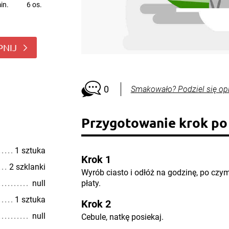
in.
6 os.
PNIJ
0
Smakowało? Podziel się op
Przygotowanie krok po
1 sztuka
Krok 1
2 szklanki
Wyrób ciasto i odłóż na godzinę, po czym 
null
płaty.
1 sztuka
Krok 2
null
Cebule, natkę posiekaj.