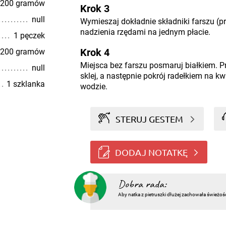
200 gramów
Krok 3
null
Wymieszaj dokładnie składniki farszu (pró
nadzienia rzędami na jednym płacie.
1 pęczek
Krok 4
200 gramów
Miejsca bez farszu posmaruj białkiem. Pr
null
sklej, a następnie pokrój radełkiem na k
1 szklanka
wodzie.
STERUJ GESTEM
DODAJ NOTATKĘ
Dobra rada:
Aby natka z pietruszki dłużej zachowała świeżoś