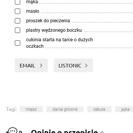
mąka
masło
proszek do pieczenia
plastry wędzonego boczku
cukinia starta na tarce o dużych
oczkach
EMAIL
LISTONIC
Tagi:
mięso
dania główne
cebula
jajka
Opinie o przepisie
0