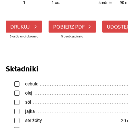
1
1 os.
średnie
90 m
DRUKUJ
POBIERZ PDF
UDOSTĘ
6 osób wydrukowało
5 osób zapisało
Składniki
cebula
olej
sól
jajka
ser żółty
20