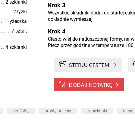
2 szklanki
Krok 3
2 łyżki
Wszystkie składniki dodaj do startej cukin
dokładnie wymieszaj.
1 łyżeczka
Krok 4
7 sztuk
Ciasto wlej do natłuszczonej formy, na w
Piecz przez godzinę w temperaturze 180 
4 szklanki
STERUJ GESTEM
DODAJ NOTATKĘ
ser żółty
prosty przepis
zapiekanki
danie 