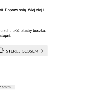
ii. Dopraw solą. Wlej olej i
ierzchu ułóż plastry boczku.
stopni.
STERUJ GŁOSEM
z serem