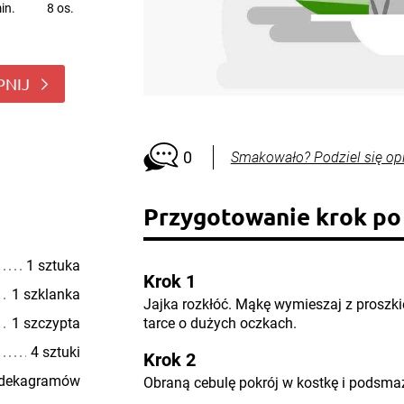
in.
8 os.
PNIJ
0
Smakowało? Podziel się op
Przygotowanie krok po
1 sztuka
Krok 1
1 szklanka
Jajka rozkłóć. Mąkę wymieszaj z proszkie
1 szczypta
tarce o dużych oczkach.
4 sztuki
Krok 2
 dekagramów
Obraną cebulę pokrój w kostkę i podsmaż