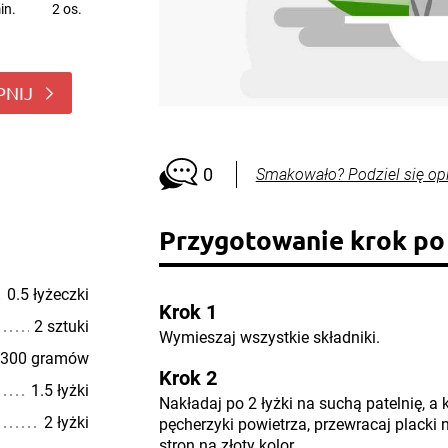
in.
2 os.
PNIJ
0
Smakowało? Podziel się op
Przygotowanie krok po
0.5 łyżeczki
Krok 1
2 sztuki
Wymieszaj wszystkie składniki.
300 gramów
Krok 2
1.5 łyżki
Nakładaj po 2 łyżki na suchą patelnię, a 
2 łyżki
pęcherzyki powietrza, przewracaj placki 
stron na złoty kolor.