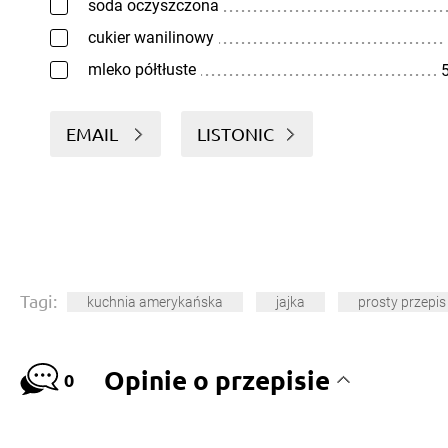
soda oczyszczona
cukier wanilinowy
mleko półtłuste
5
EMAIL
LISTONIC
Tagi:
kuchnia amerykańska
jajka
prosty przepis
Opinie o przepisie
0