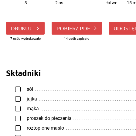
3
2 os.
łatwe
15 m
DRUKUJ
POBIERZ PDF
UDOSTĘ
7 osób wydrukowało
14 osób zapisało
Składniki
sól
jajka
mąka
proszek do pieczenia
roztopione masło