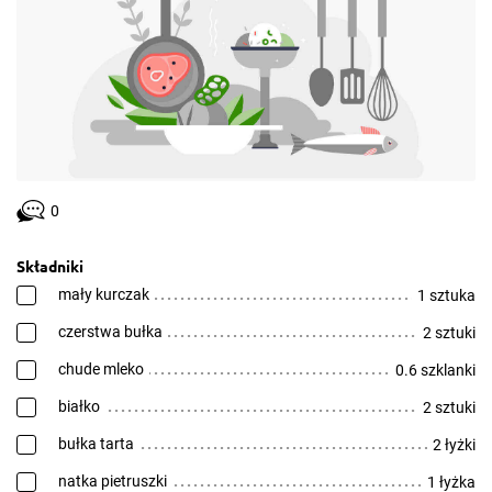
0
Składniki
mały kurczak
1 sztuka
czerstwa bułka
2 sztuki
chude mleko
0.6 szklanki
białko
2 sztuki
bułka tarta
2 łyżki
natka pietruszki
1 łyżka