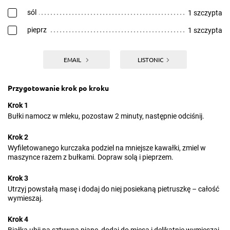
sól
1 szczypta
pieprz
1 szczypta
EMAIL
LISTONIC
Przygotowanie krok po kroku
Krok 1
Bułki namocz w mleku, pozostaw 2 minuty, następnie odciśnij.
Krok 2
Wyfiletowanego kurczaka podziel na mniejsze kawałki, zmiel w
maszynce razem z bułkami. Dopraw solą i pieprzem.
Krok 3
Utrzyj powstałą masę i dodaj do niej posiekaną pietruszkę – całość
wymieszaj.
Krok 4