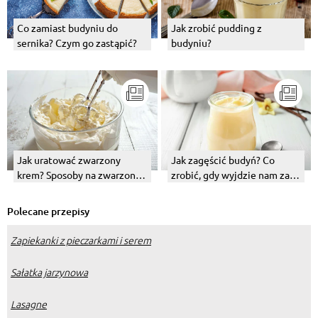
Jak zrobić pudding z
Co zamiast budyniu do
budyniu?
sernika? Czym go zastąpić?
Jak uratować zwarzony
Jak zagęścić budyń? Co
krem? Sposoby na zwarzoną
zrobić, gdy wyjdzie nam za
śmietanę i masę budyniową
rzadka masa budyniowa?
Polecane przepisy
Zapiekanki z pieczarkami i serem
Sałatka jarzynowa
Lasagne