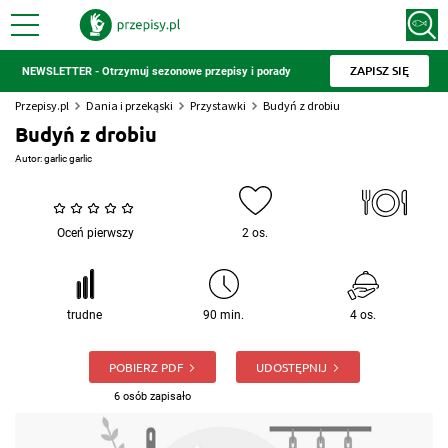
ZAPISZ SIĘ
NEWSLETTER - Otrzymuj sezonowe przepisy i porady
Przepisy.pl
Dania i przekąski
Przystawki
Budyń z drobiu
Budyń z drobiu
Autor:
garlic garlic
Oceń pierwszy
2 os.
trudne
90 min.
4 os.
POBIERZ PDF
UDOSTĘPNIJ
6 osób zapisało