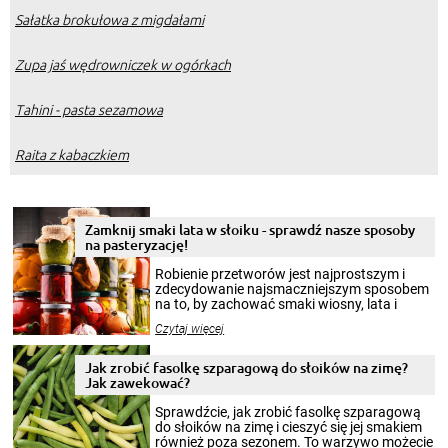
Sałatka brokułowa z migdałami
Zupa jaś wędrowniczek w ogórkach
Tahini - pasta sezamowa
Raita z kabaczkiem
Zamknij smaki lata w słoiku - sprawdź nasze sposoby
na pasteryzację!
Robienie przetworów jest najprostszym i
zdecydowanie najsmaczniejszym sposobem
na to, by zachować smaki wiosny, lata i
jesieni na dłużej. Można robić setki zdjęć
Czytaj więcej
krajobrazów, by cieszyć nimi oko w sezonie
zimowym, ale to smaczny posiłek pozwoli w
pełni poczuć atmosferę cieplejszych
Jak zrobić fasolkę szparagową do słoików na zimę?
miesięcy. Przygotowanie słoików ze
Jak zawekować?
smakowitą zawartością musi obejmować
patenty, które pozwolą zachować świeżość
Sprawdźcie, jak zrobić fasolkę szparagową
przetworów.
do słoików na zimę i cieszyć się jej smakiem
również poza sezonem. To warzywo możecie