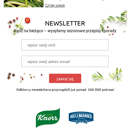
wekować na wiele sposobów. Wykorzystajcie
Czytaj więcej
nasze propozycje!
NEWSLETTER
Bądź na bieżąco – wysyłamy sezonowe przepisy i porady
ZAPISZ SIĘ
Odbiorcy newslettera przyrządzili już ponad
260 000 potraw!