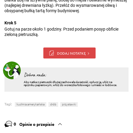
Białka ubij na sztywna pianę, dodaj do mięsa i delikatnie wymieszaj
(najlepiej drewniana łyżką). Przełóż do wysmarowanej oliwą i
obsypanej bułką tartą formy budyniowej.
Krok 5
Gotuj na parze około 1 godziny. Przed podaniem posyp obficie
zieloną pietruszką.
DODAJ NOTATKĘ
Dobra rada:
Aby natka z pietruszki dłużej zachowała świeżość, opłucz ją, ułóż na
ręczniku papierowym, włóż do woreczka foliowego i umieśc w lodówce.
Tagi:
kuchnia amerykańska
drób
przystawki
0
Opinie o przepisie